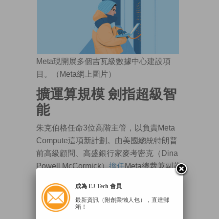
Meta現開展多個吉瓦級數據中心建設項
目。（Meta網上圖片）
擴運算規模 劍指超級智
能
朱克伯格任命3位高階主管，以負責Meta
Compute這項新計劃。由美國總統特朗普
前高級顧問、高盛銀行家麥考密克（Dina
Powell McCormick）
擔任
Meta總裁兼副董
事長，致力與各國政府及主權國家合作，
成為 EJ Tech 會員
建立、部署、投資及資助Meta的基礎設
最新資訊（附創業懶人包），直達郵
施。賈納丹（Santosh Janardhan）將領導
箱！
「技術架構、軟件堆疊、晶片專案、開發