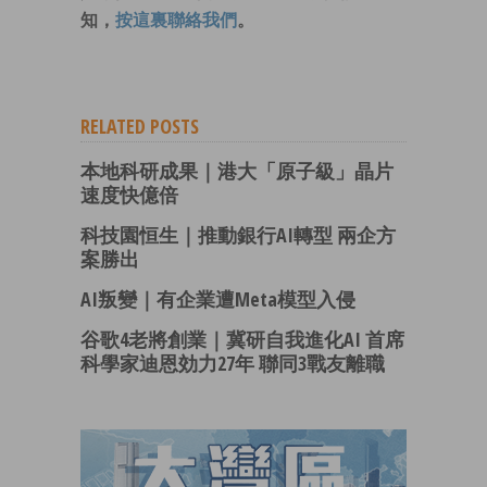
知，
按這裏聯絡我們
。
RELATED POSTS
本地科研成果｜港大「原子級」晶片
速度快億倍
科技園恒生｜推動銀行AI轉型 兩企方
案勝出
AI叛變｜有企業遭Meta模型入侵
谷歌4老將創業｜冀研自我進化AI 首席
科學家迪恩効力27年 聯同3戰友離職