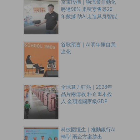
京東段楠｜物流業自動化
將達98% 累積零售等20
年數據 助AI走進具身智能
谷歌預言｜AI明年懂自我
進化
全球算力狂熱｜2028年
晶片兩億枚 科企重本投
入 金額達國家級GDP
科技園恒生｜推動銀行AI
轉型 兩企方案勝出