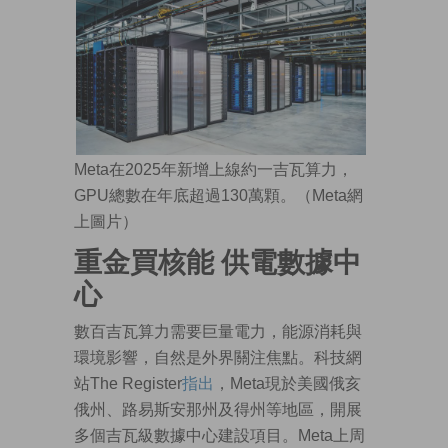
Meta在2025年新增上線約一吉瓦算力，
GPU總數在年底超過130萬顆。（Meta網
上圖片）
重金買核能 供電數據中
心
數百吉瓦算力需要巨量電力，能源消耗與
環境影響，自然是外界關注焦點。科技網
站The Register
指出
，Meta現於美國俄亥
俄州、路易斯安那州及得州等地區，開展
多個吉瓦級數據中心建設項目。Meta上周