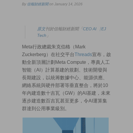
By
信報財經新聞
on January 14, 2026
原
文
刊於信報財經新聞「
CEO AI⎹ EJ
Tech
」
Meta行政總裁朱克伯格（Mark
Zuckerberg）在社交平台
Threads
宣布，啟
動全新頂層計劃Meta Compute，專責人工
智能（AI）計算基建的規劃、技術開發與
長期建設，以統籌數據中心、能源供應、
網絡系統與硬件部署等垂直整合，將於10
年內建造數十吉瓦（GW）的AI基建，未來
逐步建造數百吉瓦甚至更多，令AI運算集
群達到公用事業級別。