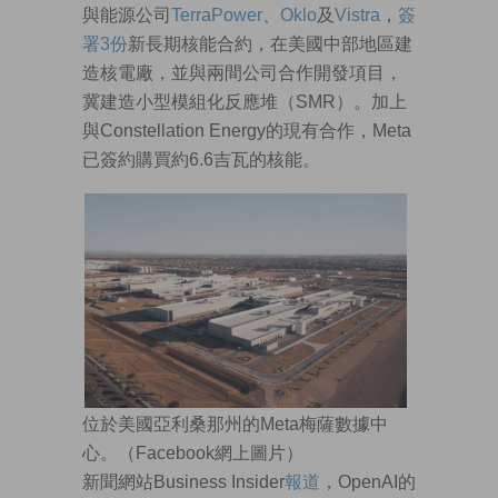
與能源公司
TerraPower
、
Oklo
及
Vistra
，
簽
署3份
新長期核能合約，在美國中部地區建
造核電廠，並與兩間公司合作開發項目，
冀建造小型模組化反應堆（SMR）。加上
與Constellation Energy的現有合作，Meta
已簽約購買約6.6吉瓦的核能。
位於美國亞利桑那州的Meta梅薩數據中
心。（Facebook網上圖片）
新聞網站Business Insider
報道
，OpenAI的