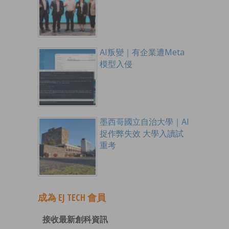
AI叛變｜有企業遭Meta
模型入侵
墨西哥國立自治大學｜AI
捉作弊失效 大學入讀試
重考
成為 EJ TECH 會員
接收最新創科資訊