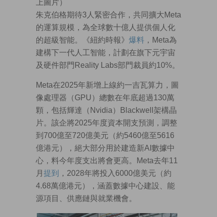
上圖片）
朱克伯格期待3人緊密合作，共同擴大Meta
的運算規模，為全球數十億人提供個人化
的超級智能。《紐約時報》
爆料
，Meta為
建構下一代人工智能，計劃在旗下元宇宙
及硬件部門Reality Labs部門裁員約10%。
Meta在2025年新增上線約一吉瓦算力，圖
像處理器（GPU）總數在年底超過130萬
顆，包括輝達（Nvidia）Blackwell架構晶
片。該企將2025年度資本開支預測，調整
到700億至720億美元（約5460億至5616
億港元），絕大部分用於建造新AI數據中
心，料今年度支出將會更高。Meta去年11
月
提到
，2028年將投入6000億美元（約
4.68萬億港元），涵蓋數據中心建設、能
源項目、供應鏈與就業機會。