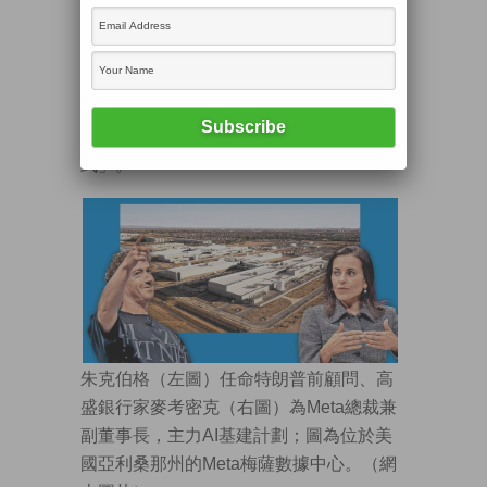
人員生產力，建置及營運其全球數據中心
叢集及網絡」；2025年中加入Meta超級智
能團隊的格羅斯（Daniel Gross），將領
導內部新團隊，負責「長期產能策略、供
應商合作、產業分析、規劃及商業模
式」。
朱克伯格（左圖）任命特朗普前顧問、高
盛銀行家麥考密克（右圖）為Meta總裁兼
副董事長，主力AI基建計劃；圖為位於美
國亞利桑那州的Meta梅薩數據中心。（網