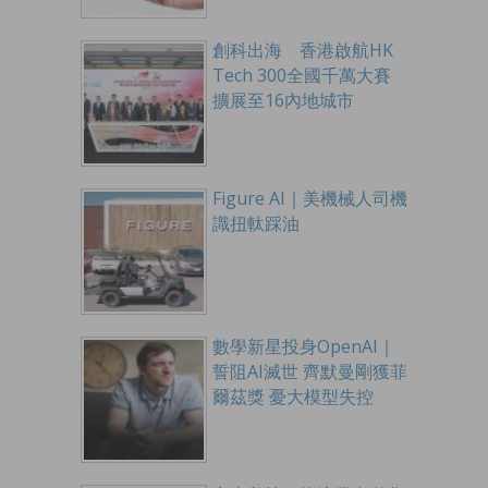
創科出海 香港啟航HK
Tech 300全國千萬大賽
擴展至16內地城市
Figure AI｜美機械人司機
識扭軚踩油
數學新星投身OpenAI｜
誓阻AI滅世 齊默曼剛獲菲
爾茲獎 憂大模型失控