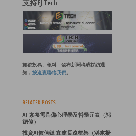
支持EJ Tech
如欲投稿、報料，發布新聞稿或採訪通
知，
按這裏聯絡我們
。
RELATED POSTS
AI 素養需具備心理學及哲學元素（郭
德偉）
投資AI價值鏈 宜建長遠框架（湛家揚