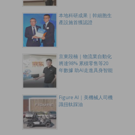
本地科研成果｜幹細胞生
產設施首獲認證
京東段楠｜物流業自動化
將達98% 累積零售等20
年數據 助AI走進具身智能
Figure AI｜美機械人司機
識扭軚踩油