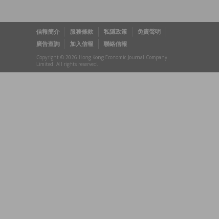
信報簡介
服務條款
私隱政策
免責聲明
廣告查詢
加入信報
聯絡信報
Copyright © 2026 Hong Kong Economic Journal Company
Limited. All rights reserved.