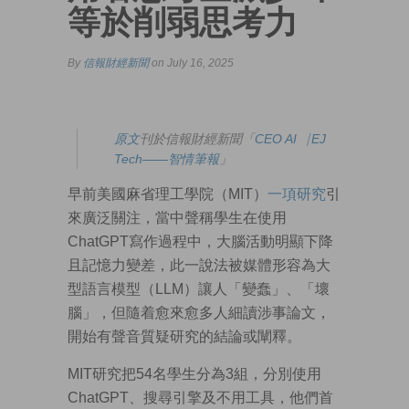
等於削弱思考力
By
信報財經新聞
on July 16, 2025
原文
刊於信報財經新聞「
CEO AI⎹ EJ
Tech——智情筆報
」
早前美國麻省理工學院（MIT）
一項研究
引
來廣泛關注，當中聲稱學生在使用
ChatGPT寫作過程中，大腦活動明顯下降
且記憶力變差，此一說法被媒體形容為大
型語言模型（LLM）讓人「變蠢」、「壞
腦」，但隨着愈來愈多人細讀涉事論文，
開始有聲音質疑研究的結論或闡釋。
MIT研究把54名學生分為3組，分別使用
ChatGPT、搜尋引擎及不用工具，他們首