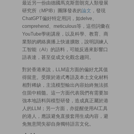
最近另一份由德國馬克斯普朗克人類發展
研究所（MPIB）團隊發表的
論文
，發現
ChatGPT偏好特定用詞，如delve、
comprehend、meticulous等，這些詞彙在
YouTube學術講座，以及科學、教育、商
業類的網絡廣播上快速擴散，說明訓練人
工智能（AI）的語料，可能反過來影響口
語表達，甚至促成文化觀念趨同。
對於香港來說，LLM這方面的偏好尤其值
得留意。受限於港式粵語及本土文化材料
相對稀缺，主流模型輸出內容始終無法抓
住箇中精髓。這一方面代表我們有需要加
強本地語料與模型研發，造成真正屬於港
人的LLM；另一方面，亦提醒使用AI工具
的港人，應該避免直接套用生成內容，避
免無意間失卻自身獨特語言文化。