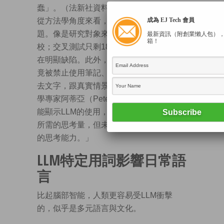
蠢」。（法新社資料圖片）
從方法學角度來看，MIT研究亦有不少問
成為 EJ Tech 會員
題。像是研究對象來自MIT、哈佛等美國名
最新資訊（附創業懶人包）
箱！
校；交叉測試只剩18人參與，抽樣過程存
在明顯缺陷。此外，受試者以AI寫作時，
竟被禁止使用筆記、網頁瀏覽器或重溫過
去文字，跟真實情景有極大落差。知名醫
學專家阿蒂亞（Peter Attia）
直言
：「它可
能顯示LLM的使用，減少了完成寫作任務
所需的思考量，但未顯示其削弱了參與者
的思考能力。」
LLM特定用詞影響日常語
言
比起腦部智能，人類更容易受LLM衝擊
的，似乎是多元語言與文化。