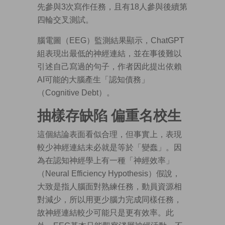
先參與3次寫作任務，且有18人參與後續第
四輪交叉測試。
腦電圖（EEG）監測結果顯示，ChatGPT
組表現出最低的神經連結，並在事後難以
引述自己寫過的句子，作者因此提出依賴
AI可能的大腦產生「認知債務」
（Cognitive Debt）。
抽樣存缺陷 偏重名校生
這個結論表面看似合理，但事實上，表現
較少神經連結未必就是等於「變蠢」。因
為在認知神經學上有一種「神經效率」
（Neural Efficiency Hypothesis）假說，
大致是指人腦面對熟練任務，動員資源相
對減少，所以用更少腦力完成同樣任務，
故神經連結較少可能只是更有效率。此