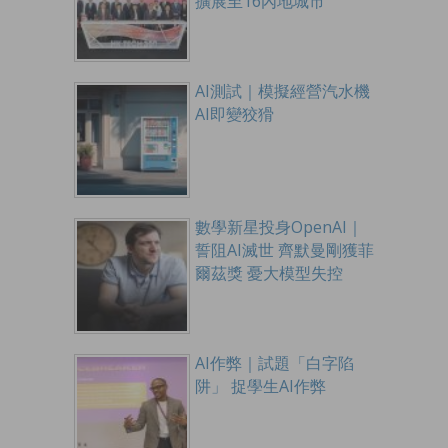
擴展至16內地城市
AI測試｜模擬經營汽水機
AI即變狡猾
數學新星投身OpenAI｜
誓阻AI滅世 齊默曼剛獲菲
爾茲獎 憂大模型失控
AI作弊｜試題「白字陷
阱」 捉學生AI作弊