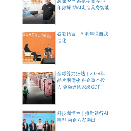
將達98% 累積零售等20
年數據 助AI走進具身智能
谷歌預言｜AI明年懂自我
進化
全球算力狂熱｜2028年
晶片兩億枚 科企重本投
入 金額達國家級GDP
科技園恒生｜推動銀行AI
轉型 兩企方案勝出