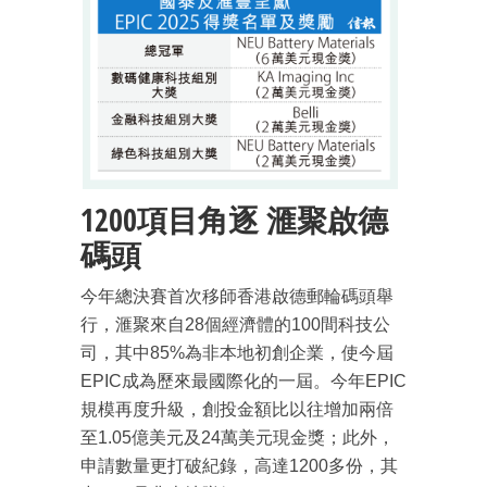
成為 EJ Tech 會員
最新資訊（附創業懶人包）
箱！
1200項目角逐 滙聚啟德
碼頭
今年總決賽首次移師香港啟德郵輪碼頭舉
行，滙聚來自28個經濟體的100間科技公
司，其中85%為非本地初創企業，使今屆
EPIC成為歷來最國際化的一屆。今年EPIC
規模再度升級，創投金額比以往增加兩倍
至1.05億美元及24萬美元現金獎；此外，
申請數量更打破紀錄，高達1200多份，其