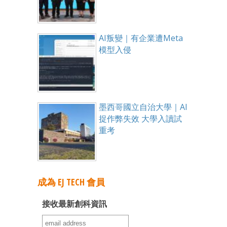
AI叛變｜有企業遭Meta
模型入侵
墨西哥國立自治大學｜AI
捉作弊失效 大學入讀試
重考
成為 EJ TECH 會員
接收最新創科資訊