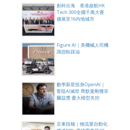
創科出海 香港啟航HK
Tech 300全國千萬大賽
擴展至16內地城市
Figure AI｜美機械人司機
識扭軚踩油
數學新星投身OpenAI｜
誓阻AI滅世 齊默曼剛獲菲
爾茲獎 憂大模型失控
京東段楠｜物流業自動化