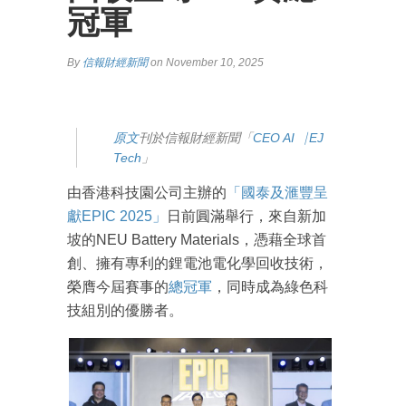
冠軍
By
信報財經新聞
on November 10, 2025
原
文
刊於信報財經新聞「
CEO AI⎹ EJ
Tech
」
由香港科技園公司主辦的
「國泰及滙豐呈
獻EPIC 2025」
日前圓滿舉行，來自新加
坡的NEU Battery Materials，憑藉全球首
創、擁有專利的鋰電池電化學回收技術，
榮膺今屆賽事的
總冠軍
，同時成為綠色科
技組別的優勝者。