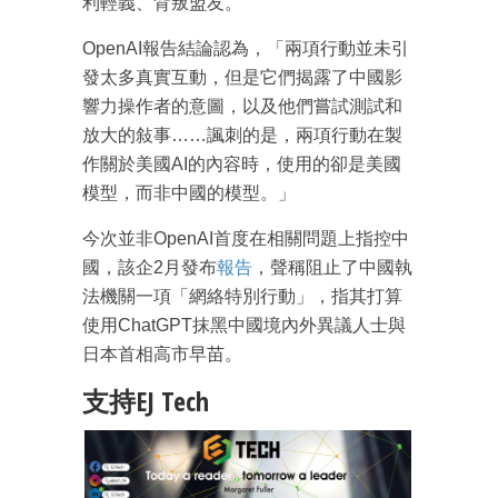
利輕義、背叛盟友。
OpenAI報告結論認為，「兩項行動並未引
發太多真實互動，但是它們揭露了中國影
響力操作者的意圖，以及他們嘗試測試和
放大的敍事……諷刺的是，兩項行動在製
作關於美國AI的內容時，使用的卻是美國
模型，而非中國的模型。」
今次並非OpenAI首度在相關問題上指控中
國，該企2月發布
報告
，聲稱阻止了中國執
法機關一項「網絡特別行動」，指其打算
使用ChatGPT抹黑中國境內外異議人士與
日本首相高市早苗。
支持EJ Tech