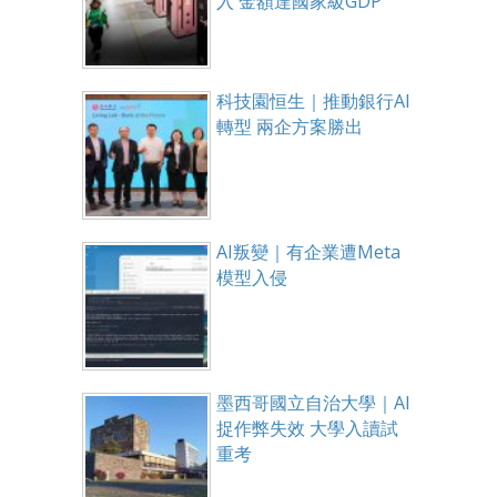
入 金額達國家級GDP
科技園恒生｜推動銀行AI
轉型 兩企方案勝出
AI叛變｜有企業遭Meta
模型入侵
墨西哥國立自治大學｜AI
捉作弊失效 大學入讀試
重考