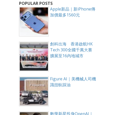
POPULAR POSTS
Apple新品｜新iPhone傳
加價最多1560元
創科出海 香港啟航HK
Tech 300全國千萬大賽
擴展至16內地城市
Figure AI｜美機械人司機
識扭軚踩油
數學新星投身OpenAI｜