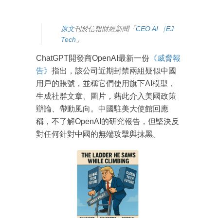
原文
刊於信報財經新聞「
CEO AI⎹ EJ
Tech
」
ChatGPT開發商OpenAI最新一份
《威脅報
告》
指出，該公司近期封禁兩組疑似中國
用戶的賬號，並稱它們使用旗下AI模型，
生成社群文章、圖片，藉此介入美國政策
辯論、帶動風向。中國駐美大使館回應
稱，不了解OpenAI的研究報告，但堅決反
對任何針對中國的無端攻擊與抹黑。