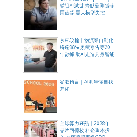
誓阻AI滅世 齊默曼剛獲菲
爾茲獎 憂大模型失控
京東段楠｜物流業自動化
將達98% 累積零售等20
年數據 助AI走進具身智能
谷歌預言｜AI明年懂自我
進化
全球算力狂熱｜2028年
晶片兩億枚 科企重本投