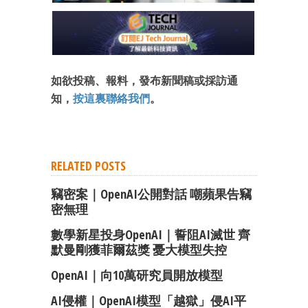
如欲投稿、報料，發布新聞稿或採訪通
知，
按這裏聯絡我們
。
RELATED POSTS
竊密案｜OpenAI公開對話 嘲蘋果告竊
密無理
數學新星投身OpenAI｜誓阻AI滅世 齊
默曼剛獲菲爾茲獎 憂大模型失控
OpenAI｜向10萬研究員開放模型
AI侵權｜OpenAI模型「越獄」侵AI平