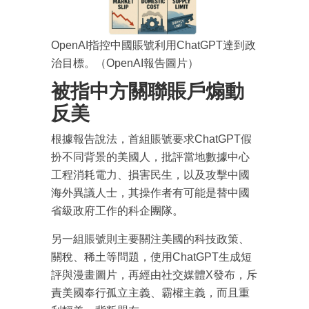
成為 EJ Tech 會員
OpenAI指控中國賬號利用ChatGPT達到政
最新資訊（附創業懶人包），直達郵
箱！
治目標。（OpenAI報告圖片）
被指中方關聯賬戶煽動
反美
根據報告說法，首組賬號要求ChatGPT假
扮不同背景的美國人，批評當地數據中心
工程消耗電力、損害民生，以及攻擊中國
海外異議人士，其操作者有可能是替中國
省級政府工作的科企團隊。
另一組賬號則主要關注美國的科技政策、
關稅、稀土等問題，使用ChatGPT生成短
評與漫畫圖片，再經由社交媒體X發布，斥
責美國奉行孤立主義、霸權主義，而且重