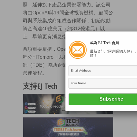
題，延伸旗下產品企業部署能力。該公司
將由OpenAI與19間全球投資機構、顧問公
司與系統集成商組成合作關係，初始啟動
資金高達40億美元（約312億港元）以
上，早前更有消息指其估值達100億美元。
成為 EJ Tech 會員
首項重要舉措，OpenAI宣布收購AI顧問工
最新資訊（附創業懶人包）
箱！
程公司Tomoro，以招攬更多前線部署工程
師（FDE）協助企業把AI從試用導入核心
營運流程。
支持EJ Tech