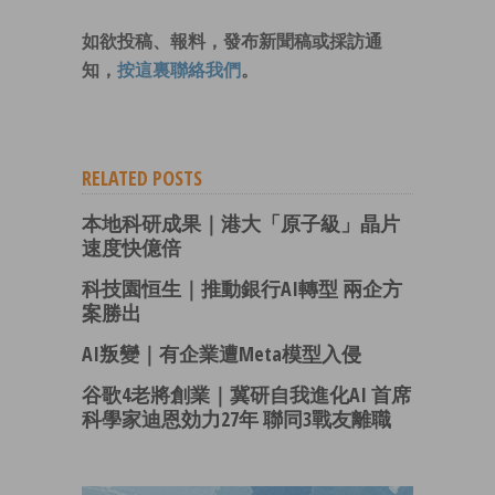
如欲投稿、報料，發布新聞稿或採訪通
知，
按這裏聯絡我們
。
RELATED POSTS
本地科研成果｜港大「原子級」晶片
速度快億倍
科技園恒生｜推動銀行AI轉型 兩企方
案勝出
AI叛變｜有企業遭Meta模型入侵
谷歌4老將創業｜冀研自我進化AI 首席
科學家迪恩効力27年 聯同3戰友離職