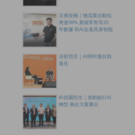
京東段楠｜物流業自動化
將達98% 累積零售等20
年數據 助AI走進具身智能
谷歌預言｜AI明年懂自我
進化
科技園恒生｜推動銀行AI
轉型 兩企方案勝出