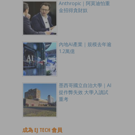
Anthropic｜阿莫迪怕重
金招得貪財奴
內地AI產業｜規模去年逾
1.2萬億
墨西哥國立自治大學｜AI
捉作弊失效 大學入讀試
重考
成為 EJ TECH 會員