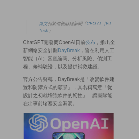
原文
刊於信報財經新聞「
CEO AI⎹ EJ
Tech
」
ChatGPT開發商OpenAI日前
公布
，推出全
新網絡安全計劃
DayBreak
，旨在利用人工
智能（AI）審查編碼、分析風險、偵測工
程、修補驗證，以及提供補救建議。
官方公告聲稱，DayBreak是「改變軟件建
置和防禦方式的願景」，其名稱寓意「從
設計之初就增強軟件的韌性」，讓團隊能
在出事前堵塞安全漏洞。