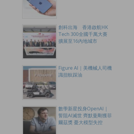
創科出海 香港啟航HK
Tech 300全國千萬大賽
擴展至16內地城市
Figure AI｜美機械人司機
識扭軚踩油
數學新星投身OpenAI｜
誓阻AI滅世 齊默曼剛獲菲
爾茲獎 憂大模型失控