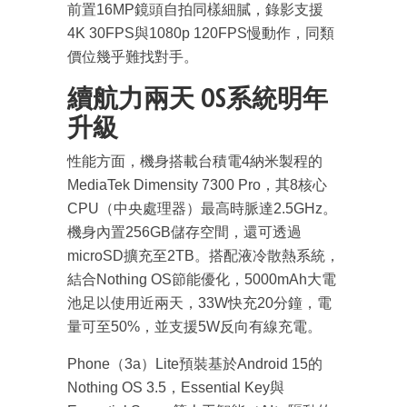
前置16MP鏡頭自拍同樣細膩，錄影支援
4K 30FPS與1080p 120FPS慢動作，同類
價位幾乎難找對手。
續航力兩天 OS系統明年
升級
性能方面，機身搭載台積電4納米製程的
MediaTek Dimensity 7300 Pro，其8核心
CPU（中央處理器）最高時脈達2.5GHz。
機身內置256GB儲存空間，還可透過
microSD擴充至2TB。搭配液冷散熱系統，
結合Nothing OS節能優化，5000mAh大電
池足以使用近兩天，33W快充20分鐘，電
量可至50%，並支援5W反向有線充電。
Phone（3a）Lite預裝基於Android 15的
Nothing OS 3.5，Essential Key與