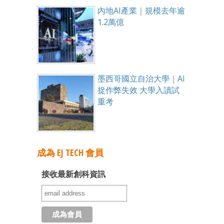
內地AI產業｜規模去年逾
1.2萬億
墨西哥國立自治大學｜AI
捉作弊失效 大學入讀試
重考
成為 EJ TECH 會員
接收最新創科資訊