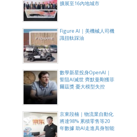
擴展至16內地城市
Figure AI｜美機械人司機
識扭軚踩油
數學新星投身OpenAI｜
誓阻AI滅世 齊默曼剛獲菲
爾茲獎 憂大模型失控
京東段楠｜物流業自動化
將達98% 累積零售等20
年數據 助AI走進具身智能