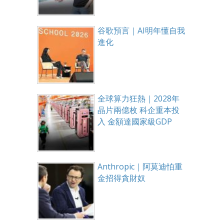
谷歌預言｜AI明年懂自我
進化
全球算力狂熱｜2028年
晶片兩億枚 科企重本投
入 金額達國家級GDP
Anthropic｜阿莫迪怕重
金招得貪財奴