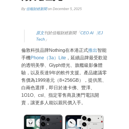
By
信報財經新聞
on December 5, 2025
原
文
刊於信報財經新聞「
CEO AI⎹ EJ
Tech
」
倫敦科技品牌Nothing在本港正式
推出
智能
手機
Phone（3a）Lite
，延續品牌最受歡迎
的透明美學、Glyph燈光、旗艦級影像體
驗，以及長達9年的軟件支援。產品建議零
售價為1999港元（8+256GB），提供黑、
白兩色選擇，即日於連卡佛、豐澤、
1O1O、csl、指定零售商及澳門電訊開
賣，讓更多人能以親民價入手。