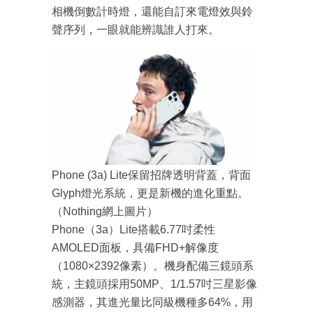
相機倒數計時燈，還能自訂來電燈效與鈴
聲序列，一眼就能辨識誰人打來。
Phone (3a) Lite保留招牌透明背蓋，背面
Glyph燈光系統，更是新機的進化重點。
（Nothing網上圖片）
Phone（3a）Lite搭載6.77吋柔性
AMOLED面板，具備FHD+解像度
（1080×2392像素）。機身配備三鏡頭系
成為 EJ Tech 會員
統，主鏡頭採用50MP、1/1.57吋三星影像
最新資訊（附創業懶人包）
感測器，其進光量比同級機種多64%，用
箱！