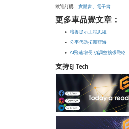
歡迎訂購：
實體書、電子書
更多車品覺文章：
培養提示工程思維
公平代碼拓新藍海
AI飛速增長 須調整擴張戰略
支持EJ Tech