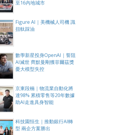
至16內地城市
Figure AI｜美機械人司機 識
扭軚踩油
數學新星投身OpenAI｜誓阻
AI滅世 齊默曼剛獲菲爾茲獎
憂大模型失控
京東段楠｜物流業自動化將
達98% 累積零售等20年數據
助AI走進具身智能
科技園恒生｜推動銀行AI轉
型 兩企方案勝出