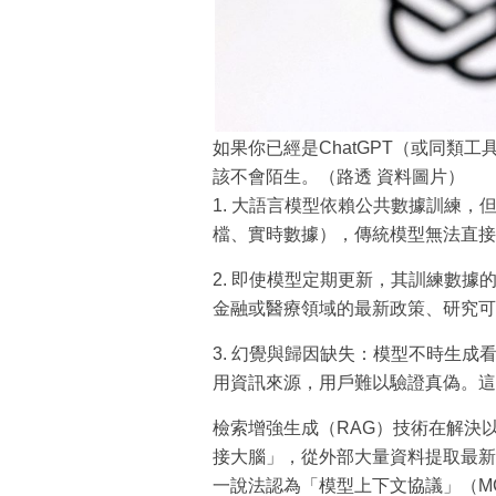
如果你已經是ChatGPT（或同類
該不會陌生。（路透 資料圖片）
1. 大語言模型依賴公共數據訓練
檔、實時數據），傳統模型無法直接
2. 即使模型定期更新，其訓練數
金融或醫療領域的最新政策、研究可
3. 幻覺與歸因缺失：模型不時生
用資訊來源，用戶難以驗證真偽。這
檢索增強生成（RAG）技術在解決
接大腦」，從外部大量資料提取最新
一說法認為「模型上下文協議」（M