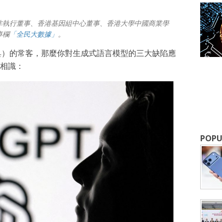
非執行董事、香港基因組中心董事、香港大學中國商業學
專欄
「全民大數據」
。
工具）的常客，那麼你對生成式語言模型的三大缺陷應
相識：
成為 EJ Tech 會員
最新資訊（附創業懶人包），直達郵
POPU