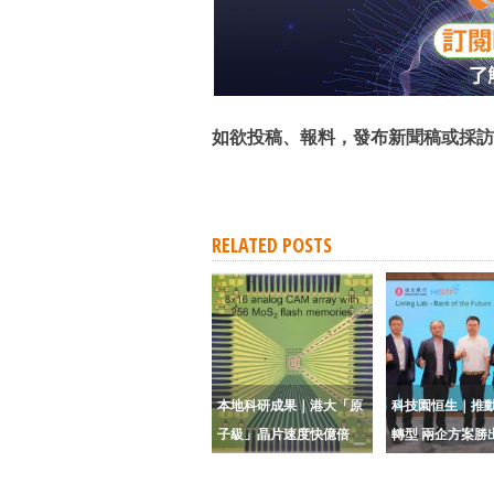
如欲投稿、報料，發布新聞稿或採訪
RELATED POSTS
本地科研成果｜港大「原
科技園恒生｜推動
子級」晶片速度快億倍
轉型 兩企方案勝