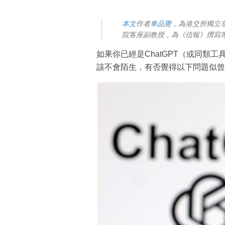
本文
作者
車品覺
，為港交所獨立
院客座副教授，為《信報》撰寫
如果你已經是ChatGPT（或同類
該不會陌生，有否覺得以下問題似曾