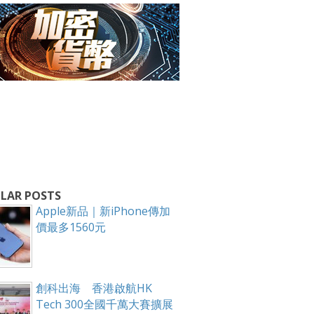
箱！
LAR POSTS
Apple新品｜新iPhone傳加
價最多1560元
創科出海 香港啟航HK
Tech 300全國千萬大賽擴展