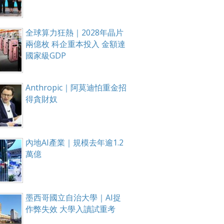
全球算力狂熱｜2028年晶片
兩億枚 科企重本投入 金額達
國家級GDP
Anthropic｜阿莫迪怕重金招
得貪財奴
內地AI產業｜規模去年逾1.2
萬億
墨西哥國立自治大學｜AI捉
作弊失效 大學入讀試重考