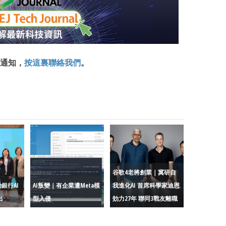
通知，
按這裏聯絡我們
。
谷歌4老將創業｜冀研自
銀行AI
AI叛變｜有企業遭Meta模
我進化AI 首席科學家迪恩
出
型入侵
効力27年 聯同3戰友離職