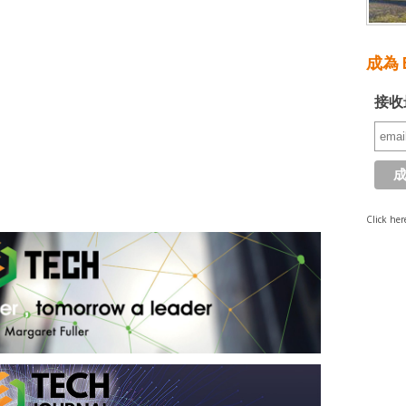
成為 E
接收
Click her