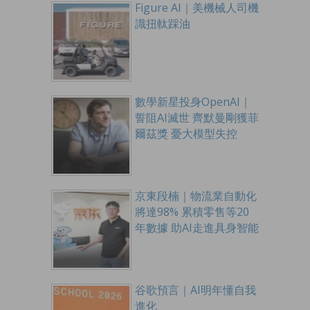
Figure AI｜美機械人司機
識扭軚踩油
數學新星投身OpenAI｜
誓阻AI滅世 齊默曼剛獲菲
爾茲獎 憂大模型失控
京東段楠｜物流業自動化
將達98% 累積零售等20
年數據 助AI走進具身智能
谷歌預言｜AI明年懂自我
進化