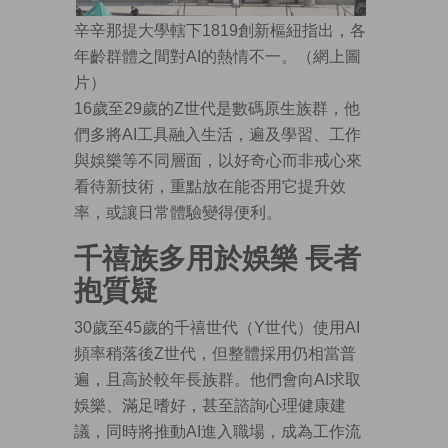
辛辛那提大學轄下1819創新樞紐指出，各
年齡群體之間對AI的熱情不一。（網上圖
片）
16歲至29歲的Z世代是數碼原生族群，他
們多將AI工具融入生活，遍及學習、工作
與娛樂等不同層面，以好奇心而非戒心來
看待新技術，重點放在能否用它提升效
率，或讓日常體驗變得便利。
千禧族多用於娛樂 長者
抱質疑
30歲至45歲的千禧世代（Y世代）使用AI
頻率稍落後Z世代，但整體採用仍相當普
遍，且高於較年長族群。他們會向AI求取
娛樂、滿足嗜好，甚至諮詢心理健康建
議，同時將推動AI進入職場，成為工作流