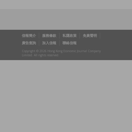
信報簡介
服務條款
私隱政策
免責聲明
廣告查詢
加入信報
聯絡信報
Copyright © 2026 Hong Kong Economic Journal Company
Limited. All rights reserved.