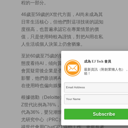
程的一部分。
46歲至59歲的X世代方面，AI尚未成為其
日常生活核心，但他們對這項技術的認知
度很高，也普遍承認它在專業情景的價
值，只是使用時較為謹慎，對把AI用在私
人生活或個人決策上仍會猶豫。
至於60歲至75歲的嬰兒潮世代，多以保守
成為 EJ Tech 會員
態度看待AI，傾向質疑回應的準確性，也
最新資訊（附創業懶人包）
會質疑背後企業是否值得信任。受到退休
箱！
影響，他們毋須將AI當作生產力工具，故
在使用時也偏向娛樂用途。
根據德勤（Deloitte）調查，用過AI工具的
Z世代比例為76%，千禧世代為58%，X世
代為36%，嬰兒潮世代為20%。另外，皮
尤研究中心（PRC）調查亦發現，三成千
禧世代會用ChatGPT協助工作，更年長者