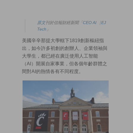
原
文
刊於信報財經新聞「
CEO AI⎹ EJ
Tech
」
美國辛辛那提大學轄下1819創新樞紐指
出，如今許多初創的創辦人、企業領袖與
大學生，都已經在廣泛使用人工智能
（AI）開展自家事業，但各個年齡群體之
間對AI的熱情各有不同程度。