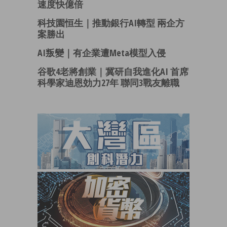
速度快億倍
科技園恒生｜推動銀行AI轉型 兩企方
案勝出
AI叛變｜有企業遭Meta模型入侵
谷歌4老將創業｜冀研自我進化AI 首席
科學家迪恩効力27年 聯同3戰友離職