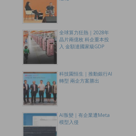
全球算力狂熱｜2028年
晶片兩億枚 科企重本投
入 金額達國家級GDP
科技園恒生｜推動銀行AI
轉型 兩企方案勝出
AI叛變｜有企業遭Meta
模型入侵