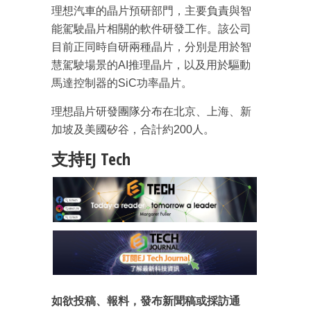
理想汽車的晶片預研部門，主要負責與智
能駕駛晶片相關的軟件研發工作。該公司
目前正同時自研兩種晶片，分別是用於智
慧駕駛場景的AI推理晶片，以及用於驅動
成為 EJ Tech 會員
馬達控制器的SiC功率晶片。
最新資訊（附創業懶人包）
箱！
理想晶片研發團隊分布在北京、上海、新
加坡及美國矽谷，合計約200人。
支持EJ Tech
如欲投稿、報料，發布新聞稿或採訪通