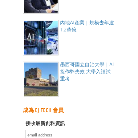
內地AI產業｜規模去年逾
1.2萬億
墨西哥國立自治大學｜AI
捉作弊失效 大學入讀試
重考
成為 EJ TECH 會員
接收最新創科資訊