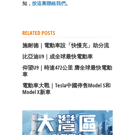
知，
按這裏聯絡我們
。
RELATED POSTS
施耐德｜電動車設「快慢充」助分流
比亞迪U9｜成全球最快電動車
仰望U9｜時速472公里 膺全球最快電動
車
電動車大戰｜Tesla中國停售Model S和
Model X新車