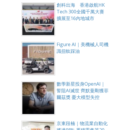
創科出海 香港啟航HK
Tech 300全國千萬大賽
擴展至16內地城市
Figure AI｜美機械人司機
識扭軚踩油
數學新星投身OpenAI｜
誓阻AI滅世 齊默曼剛獲菲
爾茲獎 憂大模型失控
京東段楠｜物流業自動化