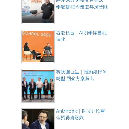
將達98% 累積零售等20
年數據 助AI走進具身智能
谷歌預言｜AI明年懂自我
進化
科技園恒生｜推動銀行AI
轉型 兩企方案勝出
Anthropic｜阿莫迪怕重
金招得貪財奴