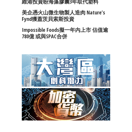
維港投資盼海藻膠囊3年取代塑料
美企憑火山微生物製人造肉 Nature’s
Fynd獲蓋茨貝索斯投資
Impossible Foods擬一年內上市 估值逾
780億 或與SPAC合併