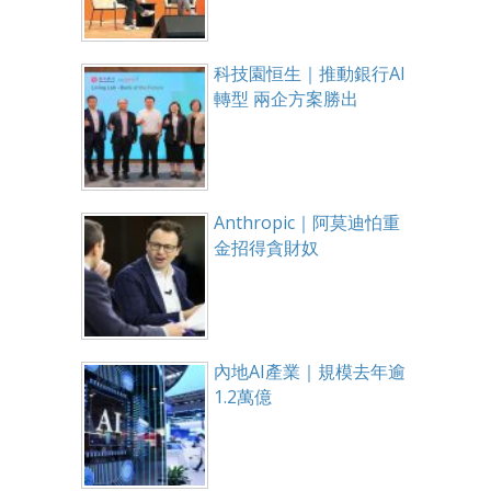
科技園恒生｜推動銀行AI
轉型 兩企方案勝出
Anthropic｜阿莫迪怕重
金招得貪財奴
內地AI產業｜規模去年逾
1.2萬億