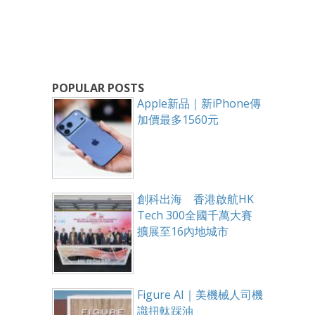
POPULAR POSTS
Apple新品｜新iPhone傳
加價最多1560元
創科出海 香港啟航HK
Tech 300全國千萬大賽
擴展至16內地城市
Figure AI｜美機械人司機
識扭軚踩油