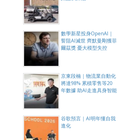
數學新星投身OpenAI｜
誓阻AI滅世 齊默曼剛獲菲
爾茲獎 憂大模型失控
京東段楠｜物流業自動化
將達98% 累積零售等20
年數據 助AI走進具身智能
谷歌預言｜AI明年懂自我
進化