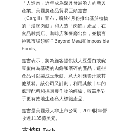
「人造肉」近年成為深具發展潛力的新興
產業。美國農產品貿易巨頭嘉吉
（Cargill）宣布，將於4月份推出基於植物
的「漢堡肉餅」和人造「肉餡」產品，在
食品雜貨店、咖啡店和餐廳出售，並揚言
挑戰市場領頭羊Beyond Meat和Impossible
Foods。
嘉吉表示，將為顧客提供以大豆蛋白或豌
豆蛋白為基礎的肉餅和磨碎的產品，這些
產品可以製成玉米餅、意大利麵醬汁或其
他菜肴。該公司又計劃，利用其數十年的
處理配料和採購農作物的經驗，較競爭對
手更有效地生產私人標籤產品。
嘉吉是美國最大非上市公司，2019財年營
收達1135億美元。
支持EJ Tech