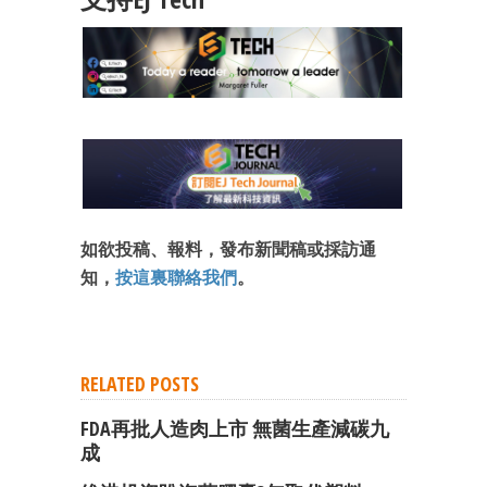
成為 EJ Tech 會員
最新資訊（附創業懶人包）
箱！
如欲投稿、報料，發布新聞稿或採訪通
知，
按這裏聯絡我們
。
RELATED POSTS
FDA再批人造肉上市 無菌生產減碳九
成