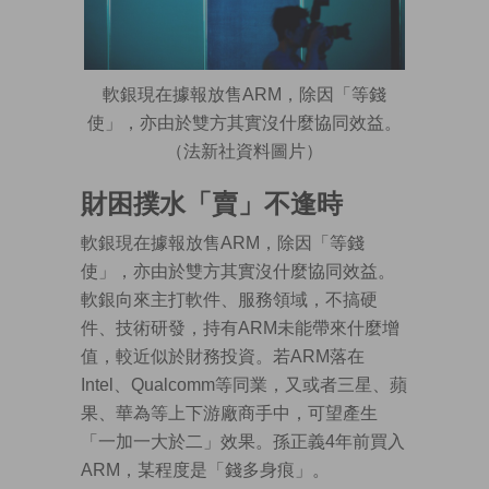
軟銀現在據報放售ARM，除因「等錢
使」，亦由於雙方其實沒什麼協同效益。
（法新社資料圖片）
財困撲水「賣」不逢時
軟銀現在據報放售ARM，除因「等錢
使」，亦由於雙方其實沒什麼協同效益。
軟銀向來主打軟件、服務領域，不搞硬
件、技術研發，持有ARM未能帶來什麼增
值，較近似於財務投資。若ARM落在
Intel、Qualcomm等同業，又或者三星、蘋
果、華為等上下游廠商手中，可望產生
「一加一大於二」效果。孫正義4年前買入
ARM，某程度是「錢多身痕」。