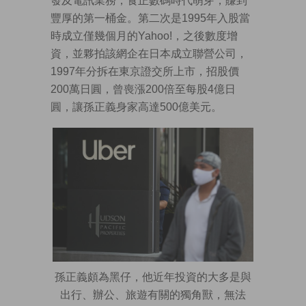
發及電訊業務，食正數碼時代萌芽，賺到
豐厚的第一桶金。第二次是1995年入股當
時成立僅幾個月的Yahoo!，之後數度增
資，並夥拍該網企在日本成立聯營公司，
1997年分拆在東京證交所上市，招股價
200萬日圓，曾喪漲200倍至每股4億日
圓，讓孫正義身家高達500億美元。
孫正義頗為黑仔，他近年投資的大多是與
出行、辦公、旅遊有關的獨角獸，無法