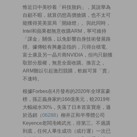
惟近日中美吵着「科技脫鈎」，莫說華為
自顧不暇，就算仍想高價搶購，也不太可
能獲得英美當局「開綠燈」。與此同時，
Intel和蘋果都無意收購ARM，寧可維持
「課金」關係，以免影響自身技術發展路
徑。據傳較有興趣染指的，只得台積電、
富士康及另一晶片商NVIDIA，但均只願獲
取部分股權，無意全面收購。換言之，
ARM難以引起激烈競購，軟銀可算「賣」
不逢時。
根據Forbes在4月發布的2020年全球富豪
榜，孫正義身家約166億美元，較2019年
大幅縮水30%，失落了日本首富寶座，遜
於迅銷（
06288
）柳井正和半導體公司
Keyence老闆滝崎武光，排第三。不過講
到底，任何人畢生成功（或行運）一次已