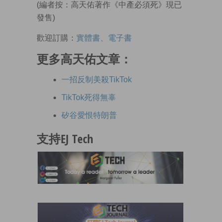
(編者按：高天佑著作《中產必須死》現已
發售)
歡迎訂購：
實體書、電子書
更多高天佑文章：
一招反制美殺TikTok
TikTok死得無辜
矽谷愛恨特朗普
支持EJ Tech