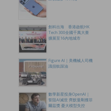
創科出海 香港啟航HK
Tech 300全國千萬大賽
擴展至16內地城市
Figure AI｜美機械人司機
識扭軚踩油
數學新星投身OpenAI｜
誓阻AI滅世 齊默曼剛獲菲
爾茲獎 憂大模型失控