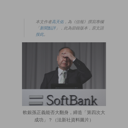
本文作者
高天佑
，為《信報》撰寫專欄
「
新聞點評
」，此為節錄版本，原文請
按此
。
軟銀孫正義能否大翻身，締造「第四次大
成功」？（法新社資料圖片）