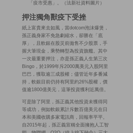
「疫市受惠」。（法新社資料圖片）
押注獨角獸疫下受挫
紙上富貴來去如風，當dotcom泡沫爆煲，
孫正義身家不免急劇縮水，卻勝在「底
厚」，且軟銀在股災前拋售不少股票，手
握大筆現金，乘勢轉型為投資旗艦。其中
一次最重要押注，亦是孫正義人生第三次
Bingo，於1999年斥2000萬美元入股阿里
巴巴，獲取逾三成股權；儘管近年多番減
持，軟銀目前仍持有阿里約26%股權，價
值逾1800億美元，這筆投資獲利近萬倍。
可是除了阿里，孫正義其他投資未獲得同
等成功，例如軟銀累計斥數百億美元在日
本和美國收購多家電訊商，回報率平平。
自2015年起，孫正義宣稱全面擁抱人工智
能、物聯網、O2O（線上線下融合）三大