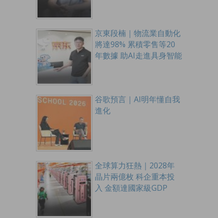
京東段楠｜物流業自動化
將達98% 累積零售等20
年數據 助AI走進具身智能
谷歌預言｜AI明年懂自我
進化
全球算力狂熱｜2028年
晶片兩億枚 科企重本投
入 金額達國家級GDP