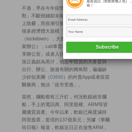
最新資訊（附創業懶人包）
箱！
不過，早在今年疫情爆發前，很多「獨角
獸」不斷燒錢卻未能帶來盈利，前景已蒙
上陰霾，而疫潮引致雪上加霜，事關歐美
很多經濟體大規模「封城」
（lockdown），大批打工仔改為WFH（在
家辦公），call車需求劇減，亦不需要「共
享辦公室」或者入住酒店。一定程度上，
孫正義頗為黑仔，他近年投資的大多是與
出行、辦公、旅遊有關的獨角獸，偏偏缺
少好似美團（
03690
）的外賣App或者疫苗
醫藥商，無法「疫市受惠」。
當然，爛船都有三斤釘，何況軟銀絕非爛
船，手上的電訊商、阿里股權、ARM等皆
屬優質資產。今年以來，軟銀已兩度減持
阿里股票，套現約137億美元；另據《華爾
街日報》報道，軟銀近日正在放售ARM，