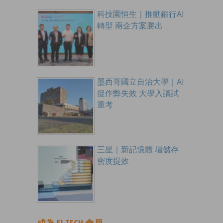
科技園恒生｜推動銀行AI
轉型 兩企方案勝出
墨西哥國立自治大學｜AI
捉作弊失效 大學入讀試
重考
三星｜新記憶體 增儲存
密度提效