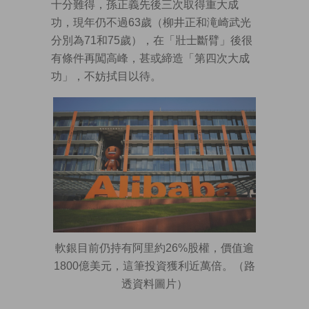
十分難得，孫正義先後三次取得重大成
功，現年仍不過63歲（柳井正和滝崎武光
分別為71和75歲），在「壯士斷臂」後很
有條件再闖高峰，甚或締造「第四次大成
功」，不妨拭目以待。
軟銀目前仍持有阿里約26%股權，價值逾
1800億美元，這筆投資獲利近萬倍。（路
透資料圖片）