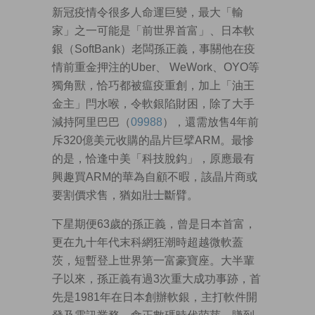
新冠疫情令很多人命運巨變，最大「輸
家」之一可能是「前世界首富」、日本軟
銀（SoftBank）老闆孫正義，事關他在疫
情前重金押注的Uber、 WeWork、OYO等
獨角獸，恰巧都被瘟疫重創，加上「油王
金主」閂水喉，令軟銀陷財困，除了大手
減持阿里巴巴（
09988
），還需放售4年前
斥320億美元收購的晶片巨擘ARM。最慘
的是，恰逢中美「科技脫鈎」，原應最有
興趣買ARM的華為自顧不暇，該晶片商或
要割價求售，猶如壯士斷臂。
下星期便63歲的孫正義，曾是日本首富，
更在九十年代末科網狂潮時超越微軟蓋
茨，短暫登上世界第一富豪寶座。大半輩
子以來，孫正義有過3次重大成功事跡，首
先是1981年在日本創辦軟銀，主打軟件開