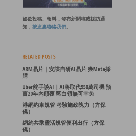
如欲投稿、報料，發布新聞稿或採訪通
知，
按這裏聯絡我們
。
RELATED POSTS
ARM晶片｜安謀自研AI晶片 獲Meta採
購
Uber舵手談AI｜AI將取代950萬司機 預
言20年內顛覆 藍白領無可幸免
港網約車規管 考驗施政魄力（方保
僑）
網約共乘靈活規管便利出行（方保
僑）