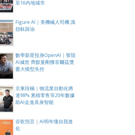
至16內地城市
Figure AI｜美機械人司機 識
扭軚踩油
數學新星投身OpenAI｜誓阻
AI滅世 齊默曼剛獲菲爾茲獎
憂大模型失控
京東段楠｜物流業自動化將
達98% 累積零售等20年數據
助AI走進具身智能
谷歌預言｜AI明年懂自我進
化