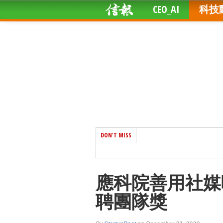
CEO_AI
科技
DON'T MISS
應科院善用社媒
聘團隊獎