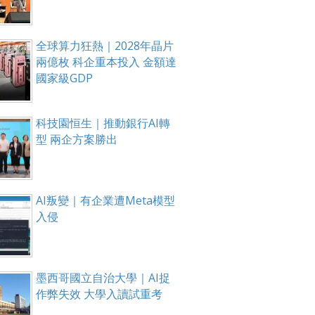
全球算力狂熱｜2028年晶片
兩億枚 科企重本投入 金額達
國家級GDP
科技園恒生｜推動銀行AI轉
型 兩企方案勝出
AI叛變｜有企業遭Meta模型
入侵
墨西哥國立自治大學｜AI捉
作弊失效 大學入讀試重考