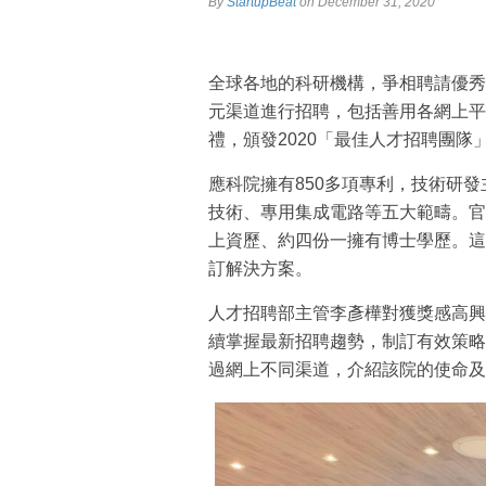
By
StartupBeat
on December 31, 2020
全球各地的科研機構，爭相聘請優秀
元渠道進行招聘，包括善用各網上平台
禮，頒發2020「最佳人才招聘團隊
應科院擁有850多項專利，技術研
技術、專用集成電路等五大範疇。官
上資歷、約四份一擁有博士學歷。這
訂解決方案。
人才招聘部主管李彥樺對獲獎感高興
續掌握最新招聘趨勢，制訂有效策略
過網上不同渠道，介紹該院的使命及