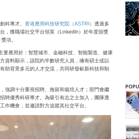
創科專才。
香港應用科技研究院（
ASTRI
）
透過多
成為 EJ Tech 會員
，獲職場社交平台領英（LinkedIn）於年度頒獎
」獎項。
最新資訊（附創業懶人包），直達郵
發主要應用於：智慧城市、金融科技、智能製造、健康
方資料顯示，該院約半數研究人員，擁有碩士或以
有助背景多元的人才交流，共同研發嶄新科技和制
POPU
，強調十分重視招聘、挽留和栽培人才；部門會繼
招聘優秀科研專才。為吸引有志之士加入，團隊透
工作機會，並邀請對方追蹤其社交平台。