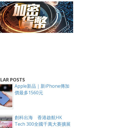
箱！
LAR POSTS
Apple新品｜新iPhone傳加
價最多1560元
創科出海 香港啟航HK
Tech 300全國千萬大賽擴展