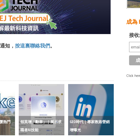
成為 E
接收
通知，
按這裏聯絡我們
。
Click her
I回覆熱門
領英增「勳章」｜展示求
GEO時代｜專家教路營銷
職者AI技能
增曝光