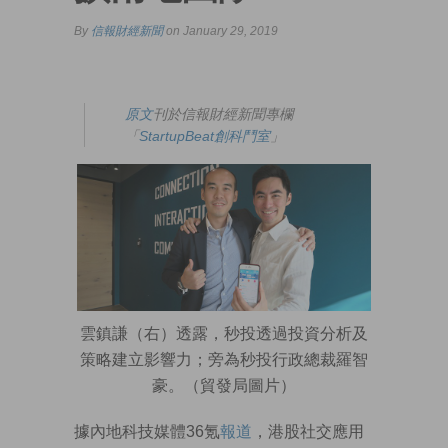
By
信報財經新聞
on January 29, 2019
原文
刊於信報財經新聞專欄
「
StartupBeat創科鬥室
」
雲鎮謙（右）透露，秒投透過投資分析及
策略建立影響力；旁為秒投行政總裁羅智
豪。（貿發局圖片）
據內地科技媒體36氪
報道
，港股社交應用