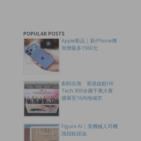
POPULAR POSTS
Apple新品｜新iPhone傳
加價最多1560元
創科出海 香港啟航HK
Tech 300全國千萬大賽
擴展至16內地城市
Figure AI｜美機械人司機
識扭軚踩油