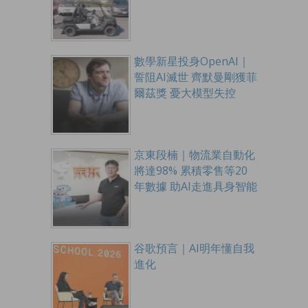
數學新星投身OpenAI｜
誓阻AI滅世 齊默曼剛獲菲
爾茲獎 憂大模型失控
京東段楠｜物流業自動化
將達98% 累積零售等20
年數據 助AI走進具身智能
谷歌預言｜AI明年懂自我
進化