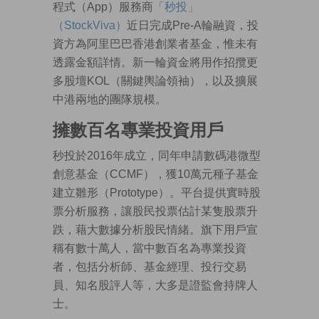
程式（App）服務商
「秒投」
（StockViva）
近日完成Pre-A輪融資，投
資方為阿里巴巴香港創業者基金，惟未有
透露金額詳情。新一輪資金將用作招攬更
多股壇KOL（關鍵輿論領袖），以及擴展
中港兩地的團隊規模。
擁數百名專業投資用戶
秒投於2016年成立，同年申請數碼港微型
創意基金（CCMF），獲10萬元種子基金
建立雛形（Prototype）。平台提供實時股
票分析服務，讓股民投票估計某隻股票升
跌，藉大數據分析股民情緒。旗下用戶宣
稱有數十萬人，當中數百名為專業投資
者，包括分析師、基金經理、投行交易
員、知名股評人等，大多是證監會持牌人
士。