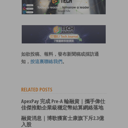
如欲投稿、報料，發布新聞稿或採訪通
知，
按這裏聯絡我們
。
RELATED POSTS
ApexPay 完成 Pre-A 輪融資｜攜手偉仕
佳傑推動企業級穩定幣結算網絡落地
融資消息｜博歌獲富士康旗下斥2.3億
入股