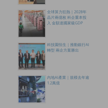
全球算力狂熱｜2028年
晶片兩億枚 科企重本投
入 金額達國家級GDP
科技園恒生｜推動銀行AI
轉型 兩企方案勝出
內地AI產業｜規模去年逾
1.2萬億