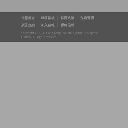
信報簡介
服務條款
私隱政策
免責聲明
廣告查詢
加入信報
聯絡信報
Copyright © 2026 Hong Kong Economic Journal Company
Limited. All rights reserved.