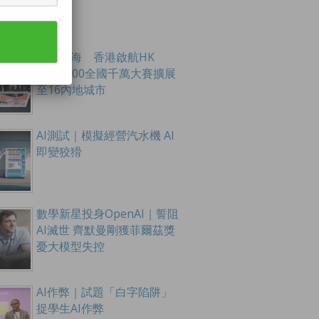
創科出海 香港啟航HK
Tech 300全國千萬大賽擴展
至16內地城市
AI測試｜模擬經營汽水機 AI
即變狡猾
數學新星投身OpenAI｜誓阻
AI滅世 齊默曼剛獲菲爾茲獎
憂大模型失控
AI作弊｜試題「白字陷阱」
捉學生AI作弊