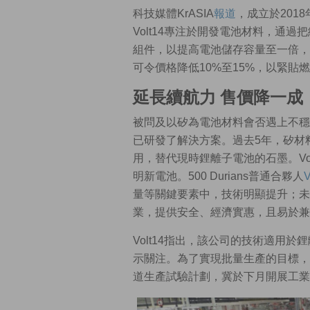
科技媒體KrASIA
報道
，成立於201
Volt14專注於開發電池材料，通過把純
組件，以提高電池儲存容量至一倍，
可令價格降低10%至15%，以緊貼
延長續航力 售價降一成
被問及以矽為電池材料會否遇上不穩定情況，
已研發了解決方案。過去5年，矽材料已
用，替代現時鋰離子電池的石墨。Vo
明新電池。500 Durians普通合夥人
V
量等關鍵要素中，技術明顯提升；未
業，提供安全、經濟實惠，且易於兼
Volt14指出，該公司的技術適用
示關注。為了實現批量生產的目標，V
道生產試驗計劃，冀於下月開展工業