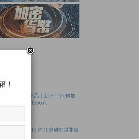
箱！
LAR POSTS
Apple新品｜新iPhone傳加
價最多1560元
OpenAI｜向10萬研究員開放
模型