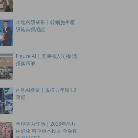
本地科研成果｜幹細胞生產
設施首獲認證
Figure AI｜美機械人司機 識
扭軚踩油
內地AI產業｜規模去年逾1.2
萬億
全球算力狂熱｜2028年晶片
兩億枚 科企重本投入 金額達