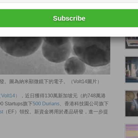
研發。圖為納米顯微鏡下的電子。（Volt14圖片）
（
Volt14
）
，近日獲得130萬新加坡元（約748萬港
tartups旗下
500 Durians
、香港科技園公司旗下
st
（EF）領投。新資金將用於產品研發，進一步提