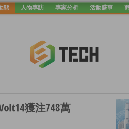
動態
人物專訪
專家分析
活動盛事
lt14獲注748萬