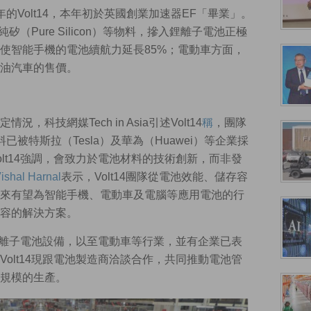
8年的Volt14，本年初於英國創業加速器EF「畢業」。
矽（Pure Silicon）等物料，摻入鋰離子電池正極
使智能手機的電池續航力延長85%；電動車方面，
燃油汽車的售價。
科技網媒Tech in Asia引述Volt14
稱
，團隊
被特斯拉（Tesla）及華為（Huawei）等企業採
lt14強調，會致力於電池材料的技術創新，而非發
ishal Harnal
表示，Volt14團隊從電池效能、儲存容
來有望為智能手機、電動車及電腦等應用電池的行
容的解決方案。
於鋰離子電池設備，以至電動車等行業，並有企業已表
olt14現跟電池製造商洽談合作，共同推動電池管
規模的生產。