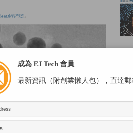
upBeat創科鬥室
」
成為 EJ Tech 會員
最新資訊（附創業懶人包），直達郵
POPU