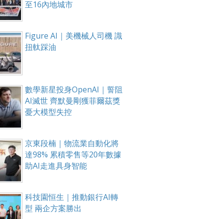
至16內地城市
Figure AI｜美機械人司機 識
扭軚踩油
數學新星投身OpenAI｜誓阻
AI滅世 齊默曼剛獲菲爾茲獎
憂大模型失控
京東段楠｜物流業自動化將
達98% 累積零售等20年數據
助AI走進具身智能
科技園恒生｜推動銀行AI轉
型 兩企方案勝出