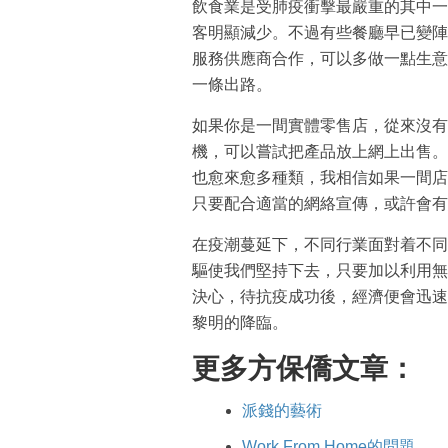
飲食業是受肺疫衝擊最嚴重的其中一
客明顯減少。不過有些餐廳早已變陣
服務供應商合作，可以多做一點生意
一條出路。
如果你是一間實體零售店，從來沒有
機，可以嘗試把產品放上網上出售。
也愈來愈多種類，我相信如果一間店
只要配合適當的網絡宣傳，或許會有
在疫潮蔓延下，不同行業面對着不同
驅使我們堅持下去，只要加以利用無
決心，待抗疫成功後，經濟便會迅速
黎明的降臨。
更多方保僑文章：
派錢的藝術
Work From Home的問題