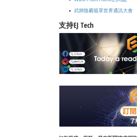
武肺陰霾籠罩世界通訊大會
支持EJ Tech