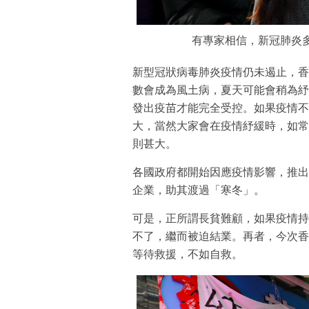
有專家相信，新冠肺炎
新型冠狀病毒肺炎疫情仍未遏止，香
數會成為風土病，夏天可能會稍為紓
發出疫苗才能完全受控。如果疫情不
大，當然大家會在疫情紓緩時，如常
則甚大。
各國政府都開始因應疫情影響，推出
企業，助其渡過「寒冬」。
可是，正所謂長貧難顧，如果疫情持
不了，繼而被迫結業。再者，今次香
等待救援，不如自救。