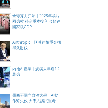
全球算力狂熱｜2028年晶片
兩億枚 科企重本投入 金額達
國家級GDP
Anthropic｜阿莫迪怕重金招
得貪財奴
內地AI產業｜規模去年逾1.2
萬億
墨西哥國立自治大學｜AI捉
作弊失效 大學入讀試重考