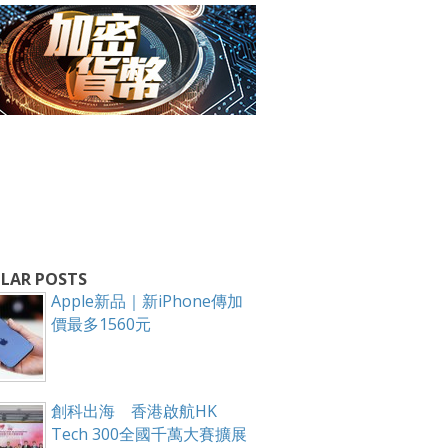
箱！
LAR POSTS
Apple新品｜新iPhone傳加
價最多1560元
創科出海 香港啟航HK
Tech 300全國千萬大賽擴展