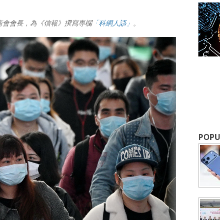
商會會長，為《信報》撰寫專欄
「科網人語」
。
成為 EJ Tech 會員
最新資訊（附創業懶人包），直達郵
POPU