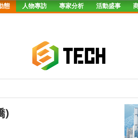
動態
人物專訪
專家分析
活動盛事
僑)