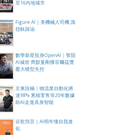
至16內地城市
Figure AI｜美機械人司機 識
扭軚踩油
數學新星投身OpenAI｜誓阻
AI滅世 齊默曼剛獲菲爾茲獎
憂大模型失控
京東段楠｜物流業自動化將
達98% 累積零售等20年數據
助AI走進具身智能
谷歌預言｜AI明年懂自我進
化