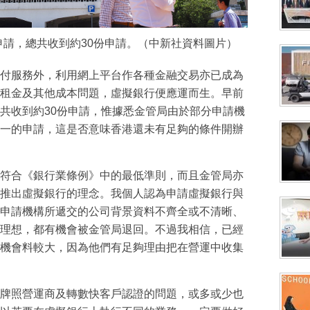
請，總共收到約30份申請。（中新社資料圖片）
付服務外，利用網上平台作各種金融交易亦已成為
租金及其他成本問題，虛擬銀行便應運而生。早前
共收到約30份申請，惟據悉金管局由於部分申請機
一的申請，這是否意味香港還未有足夠的條件開辦
符合《銀行業條例》中的最低準則，而且金管局亦
推出虛擬銀行的理念。我個人認為申請虛擬銀行與
申請機構所遞交的公司背景資料不齊全或不清晰、
理想，都有機會被金管局退回。不過我相信，已經
機會料較大，因為他們有足夠理由把在營運中收集
牌照營運商及轉數快客戶認證的問題，或多或少也