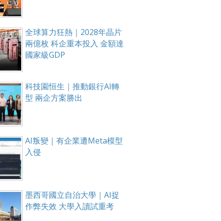
全球算力狂熱｜2028年晶片
兩億枚 科企重本投入 金額達
國家級GDP
科技園恒生｜推動銀行AI轉
型 兩企方案勝出
AI叛變｜有企業遭Meta模型
入侵
墨西哥國立自治大學｜AI捉
作弊失效 大學入讀試重考