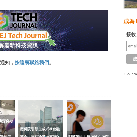
成為 E
接收
通知，
按這裏聯絡我們
。
Click her
I辨深偽欺
應科院引領生成式AI金融
 識破假
革命：從理論邁向實踐的
彭博報道｜新加坡在加密