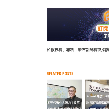
如欲投稿、報料，發布新聞稿或採訪
RELATED POSTS
Sumsub專訪｜A
RWA代幣化具潛力｜改革
詐 堵KYC驗證漏洞
融資模式 操作透明去中介
Sumsub自研技術