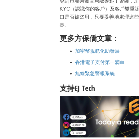
令到市場與金管局敲響起了警鐘，所
KYC（認識你的客戶）及客戶雙重
口是否被盜用，只要妥善地處理這些
長。
更多方保僑文章：
加密幣規範化助發展
香港電子支付第一滴血
無線緊急警報系統
支持EJ Tech