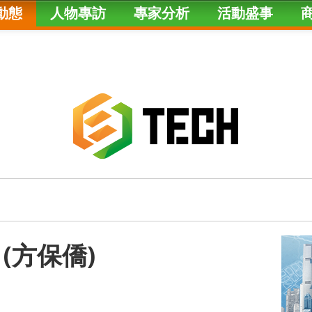
動態
人物專訪
專家分析
活動盛事
(方保僑)