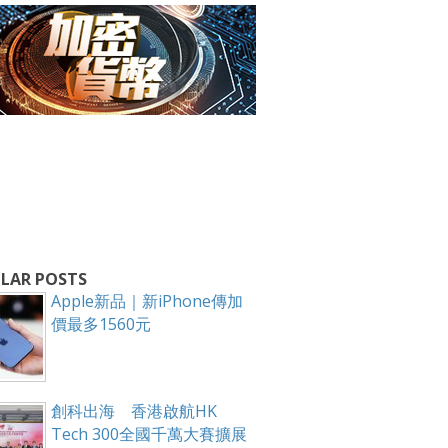
箱！
LAR POSTS
Apple新品｜新iPhone傳加
價最多1560元
創科出海 香港啟航HK
Tech 300全國千萬大賽擴展