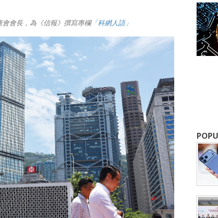
商會會長，為《信報》撰寫專欄
「科網人語」
成為 EJ Tech 會員
最新資訊（附創業懶人包），直達郵
POPU