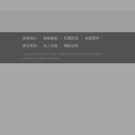
信報簡介
服務條款
私隱政策
免責聲明
廣告查詢
加入信報
聯絡信報
Copyright © 2026 Hong Kong Economic Journal Company
Limited. All rights reserved.