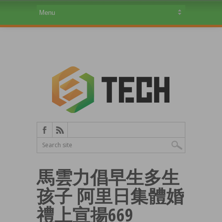
馬雲力倡早生多生
孩子 阿里日集體婚
禮上宣揚669