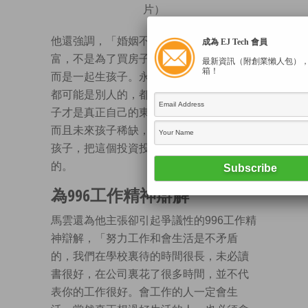
片）
他還強調，「婚姻不是為了進一步積累財
成為 EJ Tech 會員
富，不是為了買房子，不是為了買車子，
最新資訊（附創業懶人包）
箱！
而是一起生孩子。永遠記住，所有的東西
都可能是別人的，都可能是假的，只有孩
子才是真正自己的東西，多生孩子吧！」
而且未來孩子稀缺，大家應該抓緊時間生
孩子，把這個投資投在孩子身上不會錯
的。
為996工作精神辯解
馬雲還為他主張卻引起爭議性的996工作精
神辯解，「努力工作和會生活是不矛盾
的，我們在學校裏待的時間很長，未必讀
書很好，在公司裏花了很多時間，並不代
表你的工作很好。會工作的人一定會生