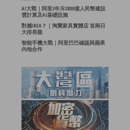
AI大戰｜阿里3年斥3800億人民幣建設
雲計算及AI基礎設施
對撼IKEA？｜淘寶家具實體店 首兩日
大排長龍
智能手機大戰｜阿里巴巴確認與蘋果
內地合作