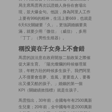
局主席馬雲再次以證婚人身份在會場出
現，並大爆金句。他說，身為阿里人工作
上要有996的精神，生活上要669，也就是
6天6次關鍵要「久」，更強調婚姻要美
滿，就要少用「微信」（威信），多用
「丁丁」（男性生殖器）。
稱投資在子女身上不會錯
馬雲的說法意在政府開放二胎政策之際催
促大家生育。「陽光燦爛的時候修理屋
頂，年輕力壯的時候多生孩子。我們阿里
人不僅要會造夢、造風，更要造人，要養
出又優又酷的孩子。」婚姻的第一個
KPI（關鍵績效指標）就是生孩子。
馬雲指出，30年前，全國每年有2500萬新
生兒童；20年前，全中國每年是2000萬新