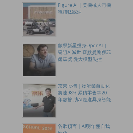
Figure AI｜美機械人司機
識扭軚踩油
數學新星投身OpenAI｜
誓阻AI滅世 齊默曼剛獲菲
爾茲獎 憂大模型失控
京東段楠｜物流業自動化
將達98% 累積零售等20
年數據 助AI走進具身智能
谷歌預言｜AI明年懂自我
進化