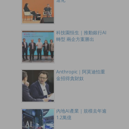
科技園恒生｜推動銀行AI
轉型 兩企方案勝出
Anthropic｜阿莫迪怕重
金招得貪財奴
內地AI產業｜規模去年逾
1.2萬億