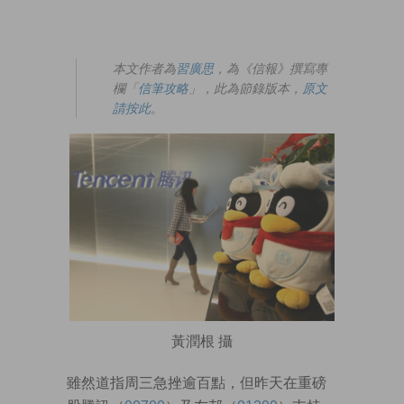
本文作者為
習廣思
，為《信報》撰寫專
欄「
信筆攻略
」，此為節錄版本，
原文
請按此
。
黃潤根 攝
雖然道指周三急挫逾百點，但昨天在重磅