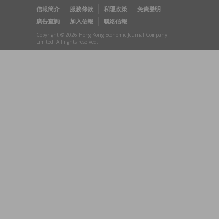
信報簡介
服務條款
私隱政策
免責聲明
廣告查詢
加入信報
聯絡信報
Copyright © 2026 Hong Kong Economic Journal Company
Limited. All rights reserved.