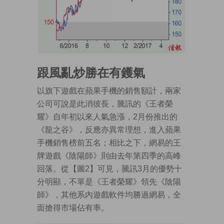
跟風亂炒勝在有鑊氣
以旗下遊戲在蘋果手機的銷售額計，兩家
公司可說是此消彼長，騰訊的《王者榮
耀》自年初以來人氣急漲，2月份推出的
《龍之谷》，反應亦異常理想，進入蘋果
手機銷售榜前五名；相比之下，網易的王
牌遊戲《陰陽師》則由去年第四季的高峰
回落。從【圖2】可見，騰訊3月的優勢十
分明顯，不單是《王者榮耀》領先《陰陽
師》，其他系內遊戲軟件均勝過網易，全
面搶得市場佔有率。