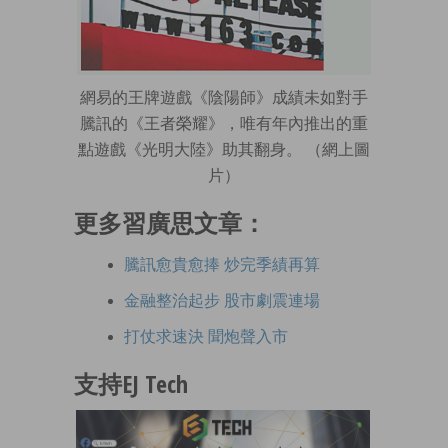
網易的王牌遊戲《陰陽師》成績未如對手
騰訊的《王者榮耀》，唯有年內推出的重
點遊戲《光明大陸》助其翻身。 （網上圖
片）
更多習廣思文章：
騰訊愈貴愈捧 炒完季績再算
金融整治起步 股市劇震連場
打仗求速決 聞炮聲入市
支持EJ Tech