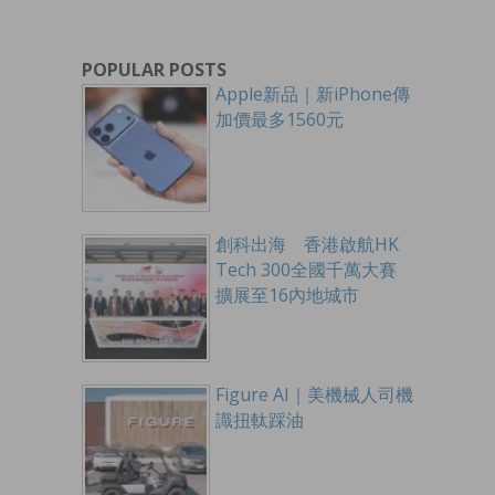
POPULAR POSTS
Apple新品｜新iPhone傳
加價最多1560元
創科出海 香港啟航HK
Tech 300全國千萬大賽
擴展至16內地城市
Figure AI｜美機械人司機
識扭軚踩油