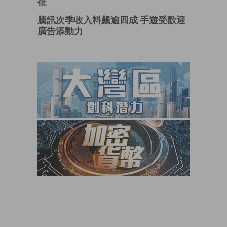
征
騰訊次季收入料飆逾四成 手遊受歡迎
廣告添動力