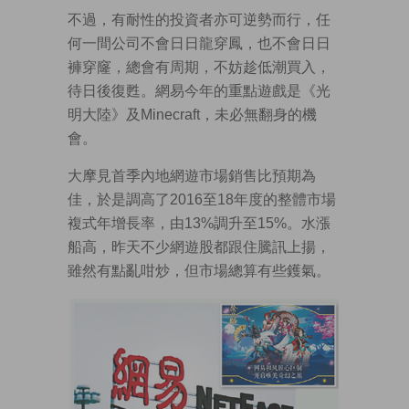
不過，有耐性的投資者亦可逆勢而行，任
何一間公司不會日日龍穿鳳，也不會日日
褲穿窿，總會有周期，不妨趁低潮買入，
待日後復甦。網易今年的重點遊戲是《光
明大陸》及Minecraft，未必無翻身的機
會。
大摩見首季內地網遊市場銷售比預期為
佳，於是調高了2016至18年度的整體市場
複式年增長率，由13%調升至15%。水漲
船高，昨天不少網遊股都跟住騰訊上揚，
雖然有點亂咁炒，但市場總算有些鑊氣。