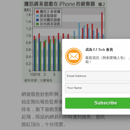
成為 EJ Tech 會員
最新資訊（附創業懶人包）
箱！
網遊股愈炒愈即興，大行如摩根士丹利開
始定期出報告監察各網遊公司產品的銷售
排名，旗下遊戲受歡迎的騰訊，股價自然
起飛，唔掂的網易則即時遭到拋售。股民
跟紅頂白，十分現實。