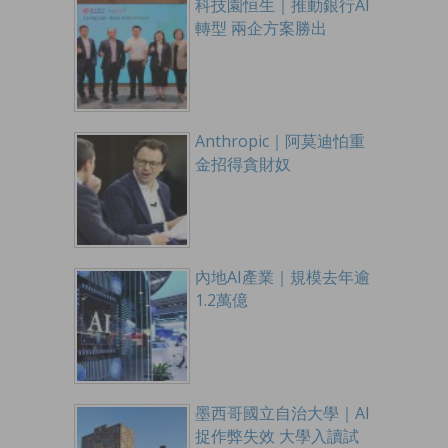
科技園恒生｜推動銀行AI
轉型 兩企方案勝出
Anthropic｜阿莫迪怕重
金招得貪財奴
內地AI產業｜規模去年逾
1.2萬億
墨西哥國立自治大學｜AI
捉作弊失效 大學入讀試