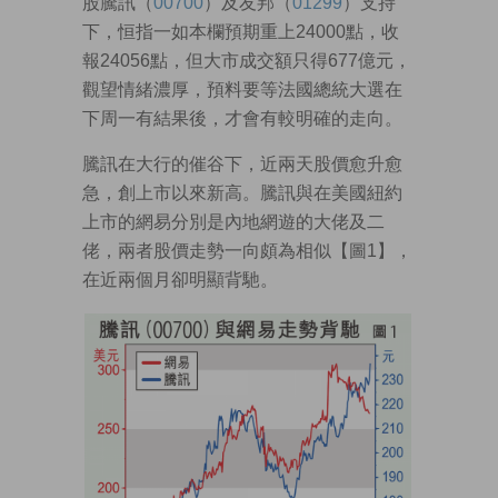
股騰訊（
00700
）及友邦（
01299
）支持
下，恒指一如本欄預期重上24000點，收
報24056點，但大市成交額只得677億元，
觀望情緒濃厚，預料要等法國總統大選在
下周一有結果後，才會有較明確的走向。
騰訊在大行的催谷下，近兩天股價愈升愈
急，創上市以來新高。騰訊與在美國紐約
上市的網易分別是內地網遊的大佬及二
佬，兩者股價走勢一向頗為相似【圖1】，
在近兩個月卻明顯背馳。