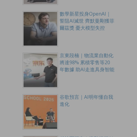
數學新星投身OpenAI｜
誓阻AI滅世 齊默曼剛獲菲
爾茲獎 憂大模型失控
京東段楠｜物流業自動化
將達98% 累積零售等20
年數據 助AI走進具身智能
谷歌預言｜AI明年懂自我
進化