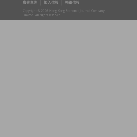
廣告查詢
加入信報
聯絡信報
Copyright © 2026 Hong Kong Economic Journal Company
Limited. All rights reserved.