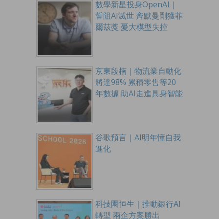
數學新星投身OpenAI｜
誓阻AI滅世 齊默曼剛獲菲
爾茲獎 憂大模型失控
京東段楠｜物流業自動化
將達98% 累積零售等20
年數據 助AI走進具身智能
谷歌預言｜AI明年懂自我
進化
科技園恒生｜推動銀行AI
轉型 兩企方案勝出