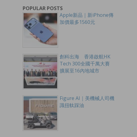
POPULAR POSTS
Apple新品｜新iPhone傳
加價最多1560元
創科出海 香港啟航HK
Tech 300全國千萬大賽
擴展至16內地城市
Figure AI｜美機械人司機
識扭軚踩油