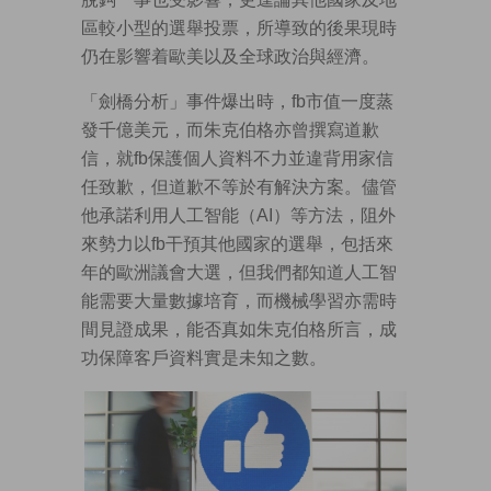
區較小型的選舉投票，所導致的後果現時
仍在影響着歐美以及全球政治與經濟。
「劍橋分析」事件爆出時，fb市值一度蒸
發千億美元，而朱克伯格亦曾撰寫道歉
信，就fb保護個人資料不力並違背用家信
任致歉，但道歉不等於有解決方案。儘管
他承諾利用人工智能（AI）等方法，阻外
來勢力以fb干預其他國家的選舉，包括來
年的歐洲議會大選，但我們都知道人工智
能需要大量數據培育，而機械學習亦需時
間見證成果，能否真如朱克伯格所言，成
功保障客戶資料實是未知之數。