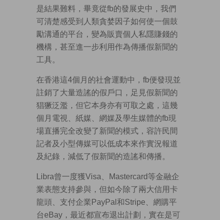
是結果難料，畢竟從fb的發展史中，我們
可清楚感受到人類貪婪因子如何使一個鼓
勵溝通的平台，變為販賣個人私隱賺錢的
機構，甚至進一步利用作為傳播假新聞的
工具。
在香港這4個月的社會運動中，fb便發現並
註銷了大量造謠的假戶口，足見假新聞的
猖獗泛濫，但它本身亦有可取之處，這幾
個月電視、紙媒、網媒及學生媒體的fb現
場直播完全改變了新聞的模式，容許民間
記者及小型傳媒可以低成本來作實況報道
及紀錄，減低了假新聞的造謠和傳播。
Libra曾一度獲Visa、Mastercard等金融企
業表態支持參與，但如今除了兩大信用卡
龍頭、支付企業PayPal和Stripe、網購平
台eBay，最近都宣布退出計劃，實在是可