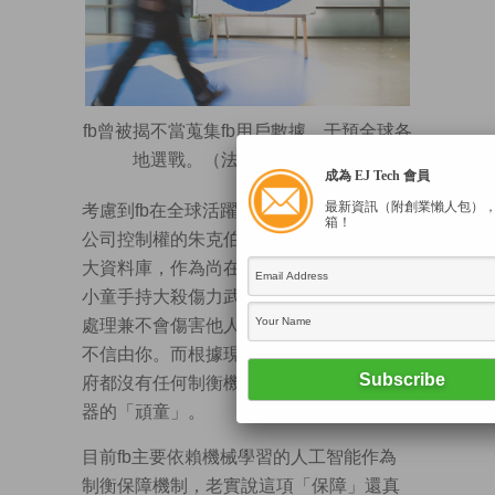
fb曾被揭不當蒐集fb用戶數據，干預全球各
地選戰。（法新社資料圖片）
成為 EJ Tech 會員
最新資訊（附創業懶人包）
考慮到fb在全球活躍人數逾23億人，擁有
箱！
公司控制權的朱克伯格便等同擁有這個龐
大資料庫，作為尚在「學習中」的他一如
小童手持大殺傷力武器，即使承諾會小心
處理兼不會傷害他人，但是否兌現真是信
不信由你。而根據現有機制，無論fb或政
府都沒有任何制衡機制來監管這個手持武
器的「頑童」。
目前fb主要依賴機械學習的人工智能作為
制衡保障機制，老實說這項「保障」還真