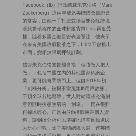
Facebook（fb）行政總裁朱克伯格（Mark
Zuckerberg）這兩年成為美國國會聽證會
的常客，由他一手打造並揚言要免除跨境
滙款繁瑣程序的全球超級貨幣Libra再度受
挫，隨着多國金融監管表達關注，他表示
在未有美國政府批准之下，Libra不會推出
市面，變相無限期押後計劃。
儘管朱克伯格警告國會指「佢唔做大把人
做」，包括中國在內的其他國家科網企
業，更可能會乘勢而上。但自2018年初
「劍橋分析」被揭不當蒐集fb用戶數據，
干預全球各地選戰，世人對於這些充滿創
意但隨時後患無窮的「創舉」，實在很難
再掉以輕心。正是由於fb擅取用戶個人資
料，讓劍橋分析可以準確地瞄準目標選民
大玩心理戰，除了美國總統大選，連英國
脫鈎一事也受影響，更遑論其他國家及地