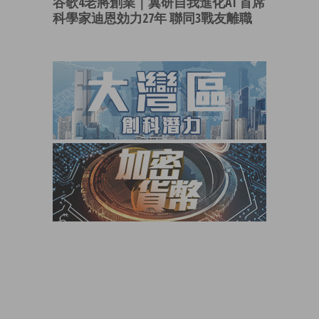
谷歌4老將創業｜冀研自我進化AI 首席
科學家迪恩効力27年 聯同3戰友離職