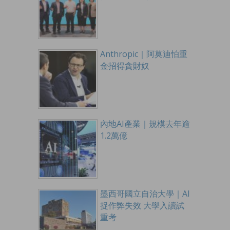
Anthropic｜阿莫迪怕重
金招得貪財奴
內地AI產業｜規模去年逾
1.2萬億
墨西哥國立自治大學｜AI
捉作弊失效 大學入讀試
重考