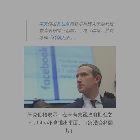
本文
作者
黃岳永
為香港科技大學副教授
兼高級顧問（創業），為《信報》撰寫
專欄「
科網人語
」。
朱克伯格表示，在未有美國政府批准之
下，Libra不會推出市面。（路透資料圖
片）