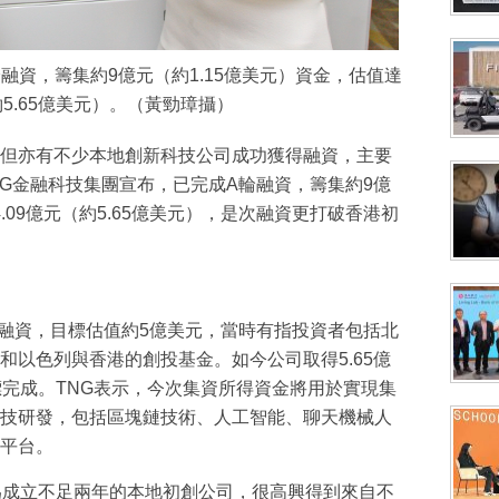
融資，籌集約9億元（約1.15億美元）資金，估值達
（約5.65億美元）。（黃勁璋攝）
但亦有不少本地創新科技公司成功獲得融資，主要
NG金融科技集團宣布，已完成A輪融資，籌集約9億
4.09億元（約5.65億美元），是次融資更打破香港初
輪融資，目標估值約5億美元，當時有指投資者包括北
和以色列與香港的創投基金。如今公司取得5.65億
標完成。TNG表示，今次集資所得資金將用於實現集
技研發，包括區塊鏈技術、人工智能、聊天機械人
）平台。
為成立不足兩年的本地初創公司，很高興得到來自不