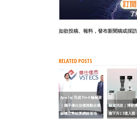
如欲投稿、報料，發布新聞稿或採訪
RELATED POSTS
ApexPay 完成 Pre-A 輪融資
｜攜手偉仕佳傑推動企業
融資消息｜博歌
級穩定幣結算網絡落地
旗下斥2.3億入股