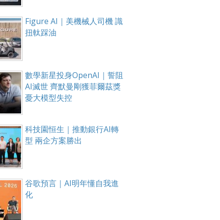
Figure AI｜美機械人司機 識
扭軚踩油
數學新星投身OpenAI｜誓阻
AI滅世 齊默曼剛獲菲爾茲獎
憂大模型失控
科技園恒生｜推動銀行AI轉
型 兩企方案勝出
谷歌預言｜AI明年懂自我進
化