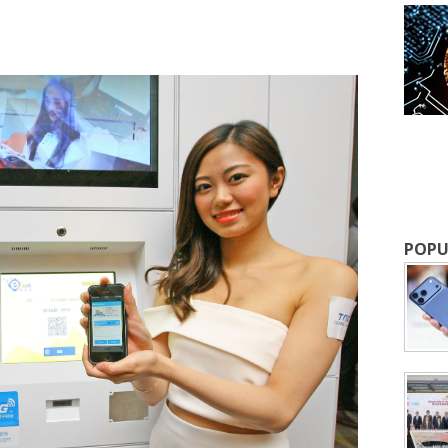
成為 EJ Tech 會員
最新資訊（附創業懶人包），直達郵
POPU