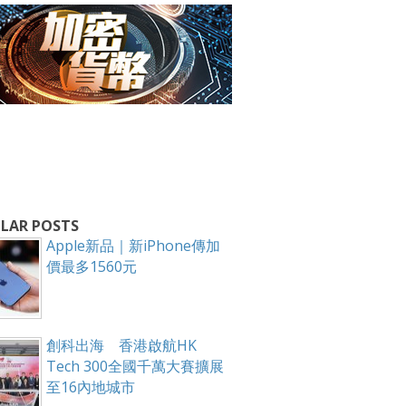
箱！
LAR POSTS
Apple新品｜新iPhone傳加
價最多1560元
創科出海 香港啟航HK
Tech 300全國千萬大賽擴展
至16內地城市