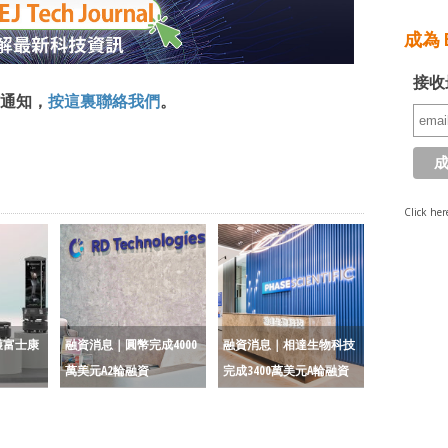
成為 E
接收
通知，
按這裏聯絡我們
。
Click her
獲富士康
融資消息｜圓幣完成4000
融資消息｜相達生物科技
萬美元A2輪融資
完成3400萬美元A輪融資