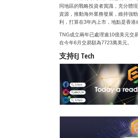
同地區的戰略投資者賞識，充分體現
資源，推動海外業務發展，維持強勁
利，打算在3年內上市，地點是香港
TNG成立兩年已處理逾10億美元交易，
在今年6月交易額為7723萬美元。
支持EJ Tech