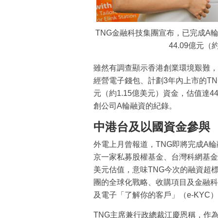
TNG金融科技集團宣布，已完成A輪
44.09億元
雖然有調查顯示香港創業環境艱難，
經營電子錢包、計劃3年內上市的T
元（約1.15億美元）資金，估值達4
創公司A輪融資的紀錄。
中港台及以國資金參與
外電上月曾報道，TNG即將完成A
京一家私募股權基金、台灣科網基金
美元估值，意味TNG今次的融資超
團的全球化戰略、收購項目及金融科
及電子「了解你的客戶」（e-KYC
TNG主席兼行政總裁江慶恩稱，作