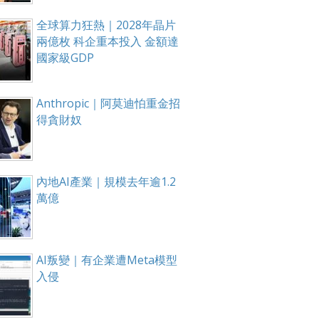
全球算力狂熱｜2028年晶片
兩億枚 科企重本投入 金額達
國家級GDP
Anthropic｜阿莫迪怕重金招
得貪財奴
內地AI產業｜規模去年逾1.2
萬億
AI叛變｜有企業遭Meta模型
入侵