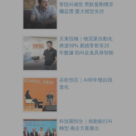
誓阻AI滅世 齊默曼剛獲菲
爾茲獎 憂大模型失控
京東段楠｜物流業自動化
將達98% 累積零售等20
年數據 助AI走進具身智能
谷歌預言｜AI明年懂自我
進化
科技園恒生｜推動銀行AI
轉型 兩企方案勝出