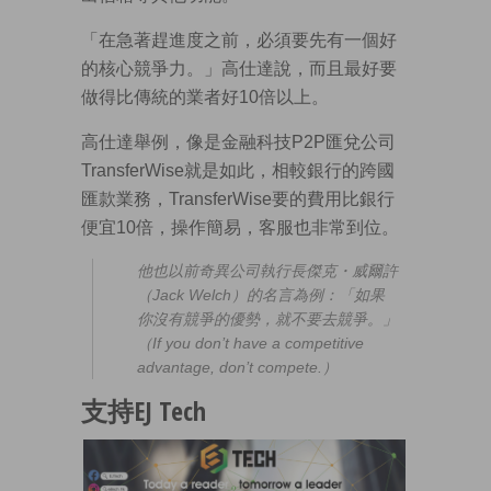
「在急著趕進度之前，必須要先有一個好
的核心競爭力。」高仕達說，而且最好要
做得比傳統的業者好10倍以上。
高仕達舉例，像是金融科技P2P匯兌公司
TransferWise就是如此，相較銀行的跨國
匯款業務，TransferWise要的費用比銀行
便宜10倍，操作簡易，客服也非常到位。
他也以前奇異公司執行長傑克・威爾許
（Jack Welch）的名言為例：「如果
你沒有競爭的優勢，就不要去競爭。」
（If you don’t have a competitive
advantage, don’t compete.）
支持EJ Tech