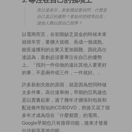
高仕達表示，新創應該要自問：什麼是
自己真正的優勢？要如何把標準拉高，
讓他人難以跟自己競爭？
以電商而言，在初期缺乏資金的時候本來
就很辛苦，要擴大規模、長成一個成熟、
能長遠獲利的企業又更加困難。因此高仕
達認為，新創必須要專注在自己的優勢
上。「找到一件你做的遠比其他人要更好
的事，不是兩件或三件，一件就好。」
許多新創失敗的原因，就是因為想同時做
太多件事。高仕達舉例，早期的亞馬遜也
是以賣書起家，過了幾年才擴張到包裝和
配送條件類似的CD和DVD，然後又花了很
多年才成為現在「什麼都賣」的電商。
Google早期也只有搜尋功能，後來才發展
出信箱等其他功能。