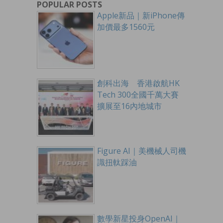
POPULAR POSTS
Apple新品｜新iPhone傳
加價最多1560元
創科出海 香港啟航HK
Tech 300全國千萬大賽
擴展至16內地城市
Figure AI｜美機械人司機
識扭軚踩油
數學新星投身OpenAI｜