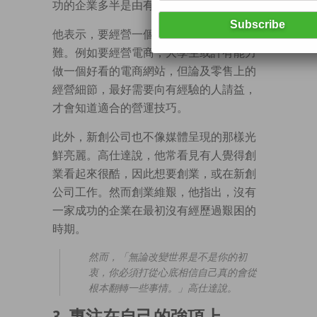
功的企業多半是由有經驗的人所創辦的。
他表示，要經營一個成功的企業非常困
難。例如要經營電商，大學生或許有能力
做一個好看的電商網站，但論及零售上的
經營細節，最好需要向有經驗的人請益，
才會知道適合的營運技巧。
此外，新創公司也不像媒體呈現的那樣光
鮮亮麗。高仕達說，他常看見有人覺得創
業看起來很酷，因此想要創業，或在新創
公司工作。然而創業維艱，他指出，沒有
一家成功的企業在最初沒有經歷過艱困的
時期。
然而，「無論改變世界是不是你的初
衷，你必須打從心底相信自己真的會從
根本翻轉一些事情。」高仕達說。
3. 專注在自己的強項上