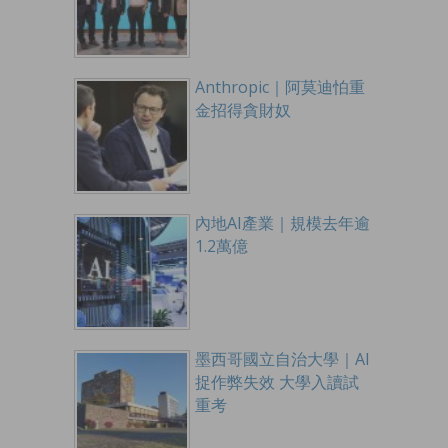
Anthropic｜阿莫迪怕重
金招得貪財奴
內地AI產業｜規模去年逾
1.2萬億
墨西哥國立自治大學｜AI
捉作弊失效 大學入讀試
重考