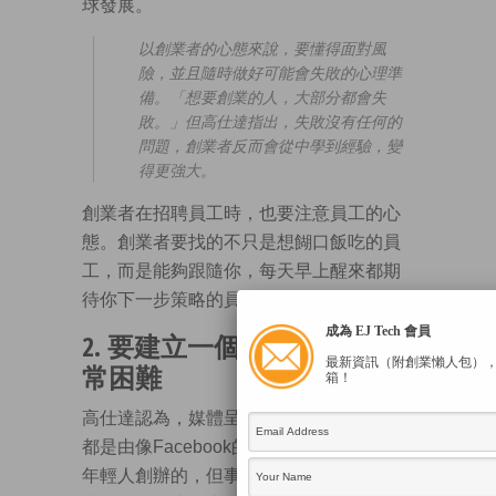
球發展。
以創業者的心態來說，要懂得面對風
險，並且隨時做好可能會失敗的心理準
備。「想要創業的人，大部分都會失
敗。」但高仕達指出，失敗沒有任何的
問題，創業者反而會從中學到經驗，變
得更強大。
創業者在招聘員工時，也要注意員工的心
態。創業者要找的不只是想餬口飯吃的員
工，而是能夠跟隨你，每天早上醒來都期
待你下一步策略的員工。
成為 EJ Tech 會員
2. 要建立一個成功的公司非
最新資訊（附創業懶人包）
常困難
箱！
高仕達認為，媒體呈現出來的新創公司，
都是由像Facebook的馬克・佐克伯這樣的
年輕人創辦的，但事實上那些是少數，成