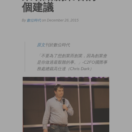
個建議
By
數位時代
on December 26, 2015
原文
刊於數位時代
「不要為了想創業而創業，因為創業會
是你做過最艱難的事。」-C2FO國際事
務處總裁高仕達（Chris Dark）