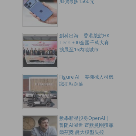
加價最多1560元
創科出海 香港啟航HK
Tech 300全國千萬大賽
擴展至16內地城市
Figure AI｜美機械人司機
識扭軚踩油
數學新星投身OpenAI｜
誓阻AI滅世 齊默曼剛獲菲
爾茲獎 憂大模型失控