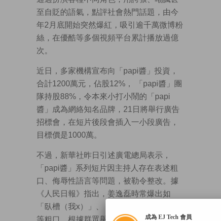
至自貶的語氣，點評社會熱門話題，由今
年2月底開始突然爆紅，吸引逾千萬微博粉
絲，在優酷等多個視頻平台累計播放過億
次。
近日，多家機構宣布向「papi醬」投資，
合計1200萬元，佔股12%， 「papi醬」團
隊持股88%，令本來小打小鬧的「papi
醬」成為網絡知名品牌，21日將舉行廣告
招標會，在短片後段會插入一小段廣告，
目標價是1000萬。
不過，新華社昨日引述廣電總局表示，
「papi醬」系列短片因主持人存在表述粗
口、侮辱性語言等問題，被勒令整改。據
《人民日報》指出，姜逸磊時常爆出如
「臥槽（我x）」、「CAO」、「小婊子」
成為 EJ Tech 會員
等粗口，根據群眾舉報和專家評審結果，