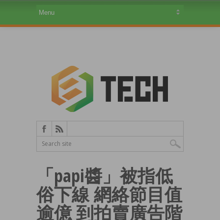
「papi醬」被指低
俗下線 網絡節目值
逾億 到拍賣廣告階