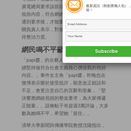
最新資訊（附創業懶人包）
廣電總局要求該節目下線整改，去除粗口
箱！
低俗內容，符合網絡視聽行業的節目審核
通則要求後，才能重新上線。廣電總局有
關負責人表示，對低俗網絡節目將持續保
持整治力度。
網民鳴不平籲「挺住」
「papi醬」的合夥人楊銘回應稱：「會繼
續堅持做符合社會主義核心價值觀的視頻
內容。」事件女主角「papi醬」昨晚也在
微博表示樂於接受批評，願意改正錯誤和
不足，會更注意自己的言辭和形象，「堅
決響應網絡視頻的整改要求，為大家傳遞
正能量」。該條帖子有超過3萬評論，大多
數為她鳴不平，希望她「挺住」。
清華大學新聞與傳播學院教授沈陽指出，