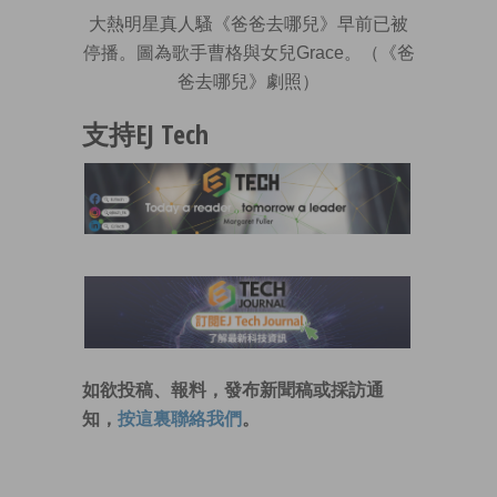
大熱明星真人騷《爸爸去哪兒》早前已被
停播。圖為歌手曹格與女兒Grace。（《爸
爸去哪兒》劇照）
支持EJ Tech
如欲投稿、報料，發布新聞稿或採訪通
知，
按這裏聯絡我們
。