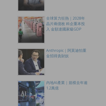
全球算力狂熱｜2028年
晶片兩億枚 科企重本投
入 金額達國家級GDP
Anthropic｜阿莫迪怕重
金招得貪財奴
內地AI產業｜規模去年逾
1.2萬億