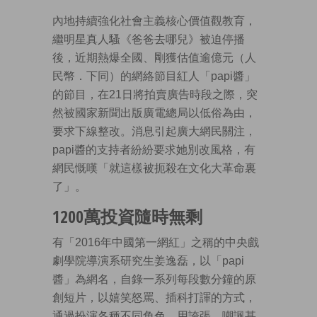
內地持續強化社會主義核心價值觀教育，
繼明星真人騷《爸爸去哪兒》被迫停播
後，近期熱爆全國、剛獲估值逾億元（人
民幣．下同）的網絡節目紅人「papi醬」
的節目，在21日將拍賣廣告時段之際，突
然被國家新聞出版廣電總局以低俗為由，
要求下線整改。消息引起廣大網民關注，
papi醬的支持者紛紛要求她別改風格，有
網民慨嘆「就這樣被扼殺在文化大革命裏
了」。
1200萬投資隨時無剩
有「2016年中國第一網紅」之稱的中央戲
劇學院導演系研究生姜逸磊，以「papi
醬」為網名，自錄一系列每段數分鐘的原
創短片，以嬉笑怒罵、插科打諢的方式，
通過扮演各種不同角色，用誇張、嘲諷甚