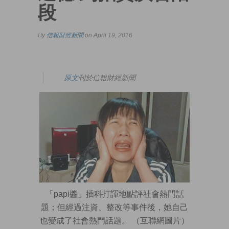
段
By
信報財經新聞
on April 19, 2016
原文
刊於信報財經新聞
「papi醬」插科打諢地點評社會熱門話
題；但經過注資、整改等事件後，她自己
也變成了社會熱門話題。 （互聯網圖片）