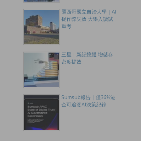
墨西哥國立自治大學｜AI
捉作弊失效 大學入讀試
重考
三星｜新記憶體 增儲存
密度提效
Sumsub報告｜僅36%港
企可追溯AI決策紀錄