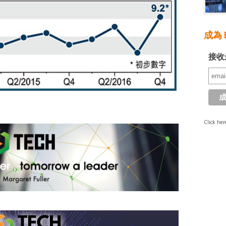
成為 E
接收
Click her