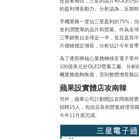
投資者相信，三星的晶片和OLED熒
的盈利增長動力。分析認為，近期韓
手機業務一度佔三星盈利的75%，
攻利潤豐厚的晶片和熒幕。作為全球
三季銷售佔全球近一半，並且是其中一
片價格穩定增長，分析估計今年首季
為了逐部將核心業務轉移至電子零件
100億美元於OLED熒幕工廠。分
機業務能夠恢復，否則整體增長難以
蘋果設實體店攻南韓
另外，蘋果公司計劃開設首間南韓實
招聘15人，包括店長和營業經理等
今年11月底完成。