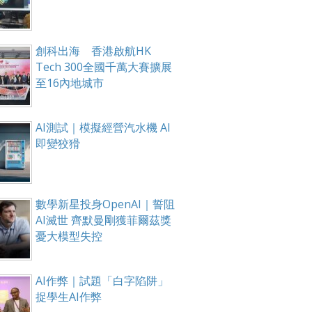
創科出海 香港啟航HK
Tech 300全國千萬大賽擴展
至16內地城市
AI測試｜模擬經營汽水機 AI
即變狡猾
數學新星投身OpenAI｜誓阻
AI滅世 齊默曼剛獲菲爾茲獎
憂大模型失控
AI作弊｜試題「白字陷阱」
捉學生AI作弊