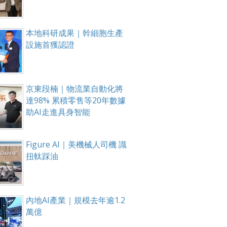
本地科研成果｜幹細胞生產
設施首獲認證
京東段楠｜物流業自動化將
達98% 累積零售等20年數據
助AI走進具身智能
Figure AI｜美機械人司機 識
扭軚踩油
內地AI產業｜規模去年逾1.2
萬億