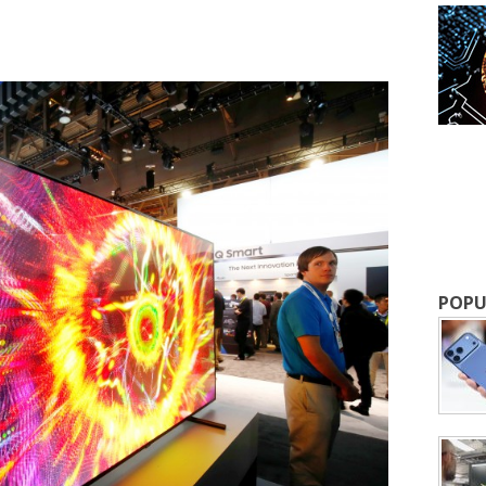
成為 EJ Tech 會員
最新資訊（附創業懶人包），直達郵
POPU