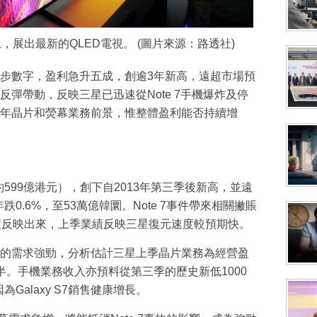
，展出最新的QLED電視。 (圖片來源：路透社)
步數字，盈利急升五成，創逾3年新高，遠超市場預
彈帶動，反映三星已迅速從Note 7手機爆炸及停
年晶片和熒幕業務前景，惟整體盈利能否持續增
約599億港元），創下自2013年第三季後新高，並遠
0.6%，至53萬億韓圜。Note 7事件帶來相關撇賬
績反映出來，上季業績反映三星復元速度較預期快。
的需求強勁，分析估計三星上季晶片業務為經營盈
半。手機業務收入亦預料從第三季的歷史新低1000
Galaxy S7銷售健康增長。