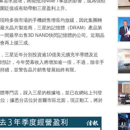
幕需求急增，將能抵消Note 7事故的影響，成為強勁
圜貶值或有助帶動三星盈利上升。
但現時多個市場的手機銷售增長均放緩，因此集團轉
最大晶片製造商，三星的記憶體（DRAM）產品第
間最早出售3D NAND快閃記憶體的公司。近期晶
會再上揚三成。
，三星近年分別投資逾10億美元擴充半導體及近
析師預計，今年熒幕收入將增加逾一倍，不過，除非手
持續，並警告晶片銷售發展始終有限。
體專門店，踩入三星的根據地，並已在網站上刊登
職位；據悉分店位於首爾市區北面，現正動工，將於