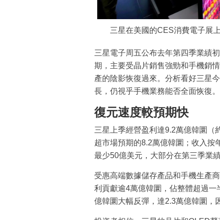
三星在美國的CES消費電子展上
三星電子周五公布去年第四季業績初
期，主要受晶片銷售強勁和手機銷情反
產的陰影恢復過來。分析看好三星今
長，仍視乎手機業務能否全面恢復。
復元速度較預期快
三星上季經營盈利達9.2萬億韓圜（
超市場預期的8.2萬億韓圜；收入按年跌
最少50億美元，大部分在第三季業
受惠高端數據儲存產品和手機生產商
利貢獻逾4萬億韓圜，佔整體超過一
億韓圜大幅反彈，達2.3萬億韓圜，因為