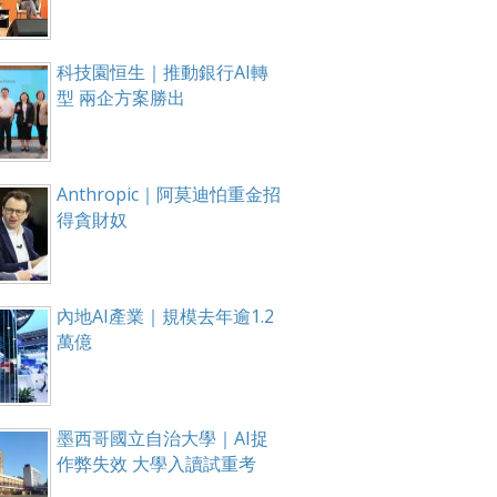
科技園恒生｜推動銀行AI轉
型 兩企方案勝出
Anthropic｜阿莫迪怕重金招
得貪財奴
內地AI產業｜規模去年逾1.2
萬億
墨西哥國立自治大學｜AI捉
作弊失效 大學入讀試重考