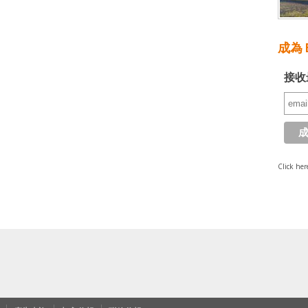
成為 E
接收
Click her