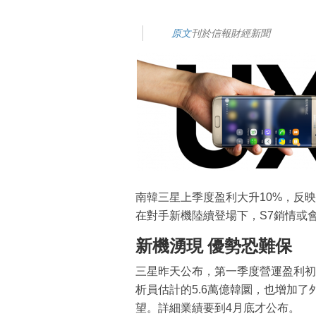
原文
刊於信報財經新聞
南韓三星上季度盈利大升10%，反映新
在對手新機陸續登場下，S7銷情或
新機湧現 優勢恐難保
三星昨天公布，第一季度營運盈利初步
析員估計的5.6萬億韓圜，也增加
望。詳細業績要到4月底才公布。