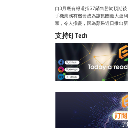
自3月底有報道指S7銷售勝於預期
手機業務有機會成為該集團最大盈利
頭，令人擔憂，因為蘋果近日推出新i
支持EJ Tech