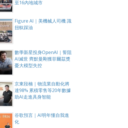
至16內地城市
Figure AI｜美機械人司機 識
扭軚踩油
數學新星投身OpenAI｜誓阻
AI滅世 齊默曼剛獲菲爾茲獎
憂大模型失控
京東段楠｜物流業自動化將
達98% 累積零售等20年數據
助AI走進具身智能
谷歌預言｜AI明年懂自我進
化