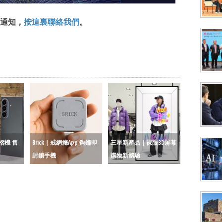
通知，
按這裏聯絡我們
。
摺機 售
Brick｜戒網癮App 夠鐘即
三星新產品｜裸眼3D屏幕
封鎖手機
購物新體驗