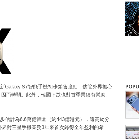
成為 EJ Tech 會員
最新資訊（附創業懶人包），直達郵
POPU
Galaxy S7智能手機初步銷售強勁，儘管外界擔心
會因而轉弱。此外，韓圜下跌也對首季業績有幫助。
估計為6.6萬億韓圜（約443億港元），遠高於分
了外界對三星手機業務3年來首次錄得全年盈利的希