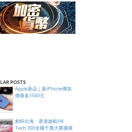
箱！
LAR POSTS
Apple新品｜新iPhone傳加
價最多1560元
創科出海 香港啟航HK
Tech 300全國千萬大賽擴展