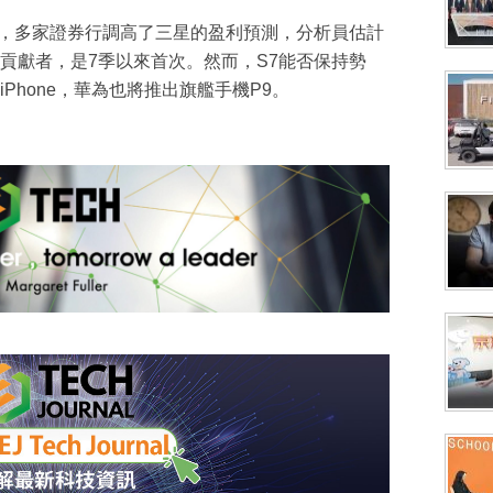
後，多家證券行調高了三星的盈利預測，分析員估計
貢獻者，是7季以來首次。然而，S7能否保持勢
Phone，華為也將推出旗艦手機P9。