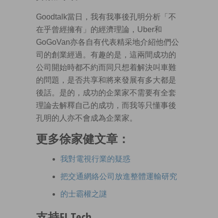
Goodtalk當日，我有我事後孔明分析「不
在乎曾經擁有」的經濟理論，Uber和
GoGoVan亦各自有代表精采地介紹他們公
司的創業經過。有趣的是，這兩間成功的
公司開始時都不約而同只想着解決叫車難
的問題，是否共享和將來發展有多大都是
後話。是的，成功的企業家不需要有全套
理論去解釋自己的成功，而我等只懂事後
孔明的人亦不會成為企業家。
更多徐家健文章：
我對電視行業的疑惑
把交通網絡公司放進整體運輸研究
的士霸權之謎
支持EJ Tech