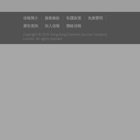
信報簡介
服務條款
私隱政策
免責聲明
廣告查詢
加入信報
聯絡信報
Copyright © 2026 Hong Kong Economic Journal Company
Limited. All rights reserved.