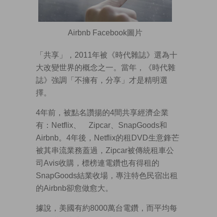
Airbnb Facebook圖片
「共享」，2011年被《時代雜誌》選為十
大改變世界的概念之一。當年，《時代雜
誌》強調「不擁有，分享」才是精明選
擇。
4年前，被點名讚揚的4間共享經濟企業
有：Netflix、 Zipcar、SnapGoods和
Airbnb。4年後，Netflix的租DVD生意鋒芒
被其串流業務蓋過，Zipcar被傳統租車公
司Avis收購，標榜連電鑽也有得租的
SnapGoods結業收場，專注特色民宿出租
的Airbnb卻愈做愈大。
據說，美國有約8000萬台電鑽，而平均每