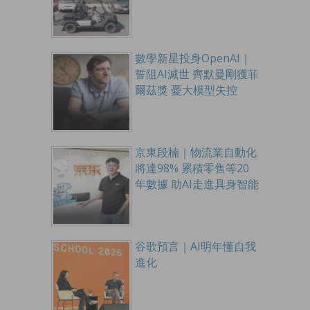
數學新星投身OpenAI｜
誓阻AI滅世 齊默曼剛獲菲
爾茲獎 憂大模型失控
京東段楠｜物流業自動化
將達98% 累積零售等20
年數據 助AI走進具身智能
谷歌預言｜AI明年懂自我
進化