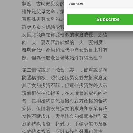
制度，古時候兒女的產權屬於父母，談婚
論嫁是父母之命，嫁妝禮金少不了。在貧
富懸殊男尊女卑的封建社會，一夫多妻容
許更多女性嫁給少數富有的男性，更多子
女因此能夠在資源較多的家庭成長。之後
的一夫一妻及容許離婚的一夫一妻制度，
都與近代中產男和現代中產女數目上升有
關。但為什麼老公老婆始終冇得出租？
第二個假說是「機會主義」，簡單說是預
防過橋抽板。現代婚姻男女雙方對家庭尤
其子女的投資不菲，但這些投資對外人來
說價值往往低得多，在人權發展成熟的社
會，長期婚約是代替擁有對方產權的合約
安排。但隨着沒兒沒女的家庭和事業有成
女性不斷增加，天長地久的婚姻亦隨對家
庭的特殊投資一起減少。手錶更無涉及類
似的特殊投資，所以有條件發展租賃市