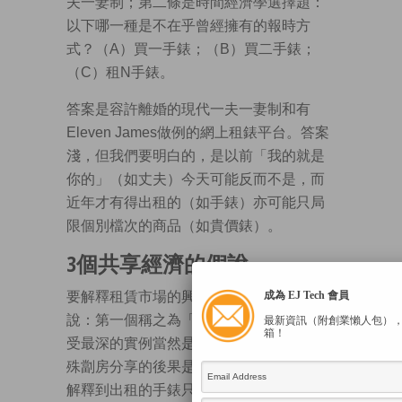
夫一妻制；第二條是時間經濟學選擇題：
以下哪一種是不在乎曾經擁有的報時方
式？（A）買一手錶；（B）買二手錶；
（C）租N手錶。
答案是容許離婚的現代一夫一妻制和有
Eleven James做例的網上租錶平台。答案
淺，但我們要明白的，是以前「我的就是
你的」（如丈夫）今天可能反而不是，而
近年才有得出租的（如手錶）亦可能只局
限個別檔次的商品（如貴價錶）。
3個共享經濟的假說
要解釋租賃市場的興或衰，我提出了3個假
成為 EJ Tech 會員
說：第一個稱之為「收入效應」，港人感
最新資訊（附創業懶人包）
箱！
受最深的實例當然是買唔起樓，貧富愈懸
殊劏房分享的後果是愈住愈迫。同樣邏輯
解釋到出租的手錶只有貴價貨。至於婚姻