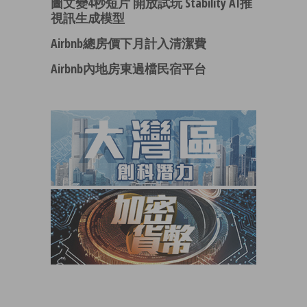
圖文變4秒短片 開放試玩 Stability AI推
視訊生成模型
Airbnb總房價下月計入清潔費
Airbnb內地房東過檔民宿平台