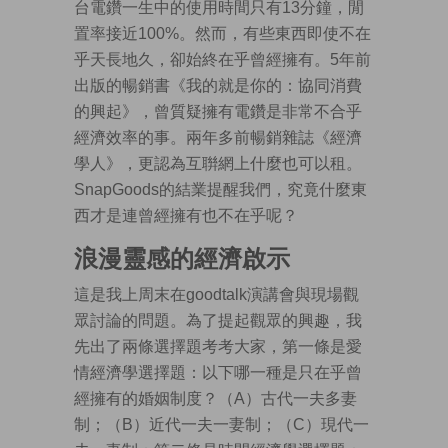
台電鑽一生中的使用時間只有13分鐘，閒
置率接近100%。然而，有些東西即使不在
乎天長地久，卻始終在乎曾經擁有。5年前
出版的暢銷書《我的就是你的：協同消費
的興起》，曾質疑擁有電鑽是非常不合乎
經濟效率的事。兩年多前暢銷雜誌《經濟
學人》，更認為互聨網上什麼也可以租。
SnapGoods的結業提醒我們，究竟什麼東
西才是連曾經擁有也不在乎呢？
浪漫靈感的經濟啟示
這是我上周末在goodtalk演講會與現場觀
眾討論的問題。為了提起觀眾的興趣，我
先出了兩條選擇題考考大家，第一條是愛
情經濟學選擇題：以下哪一種是只在乎曾
經擁有的婚姻制度？（A）古代一夫多妻
制；（B）近代一夫一妻制；（C）現代一