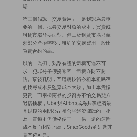
場。
第三個假說「交易費用」，是我認為最重
要的一個。找尋交易對象的成本，買賣或
租賃市場皆要面對。但由於租賃市場只牽
涉部分產權轉移，租約的交易費用一般比
買賣合約的高。
以的士為例，熟路有禮的司機可遇不可
求，犯罪分子假扮乘客，司機亦防不勝
防。事後孔明，互聯網技術令租車租民宿
的找尋成本及監察成本大跌，加上車貴樓
更貴，而兩樣商品的投資亦不怕交易雙方
過橋抽板，Uber與Airbnb成為共享經濟最
具規模的兩間公司是合乎經濟邏輯的。相
反，電鑽不但價格便宜，一借一還的運輸
成本反而相對地高，SnapGoods的結業其
實有跡可尋。