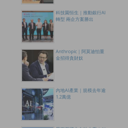
科技園恒生｜推動銀行AI
轉型 兩企方案勝出
Anthropic｜阿莫迪怕重
金招得貪財奴
內地AI產業｜規模去年逾
1.2萬億