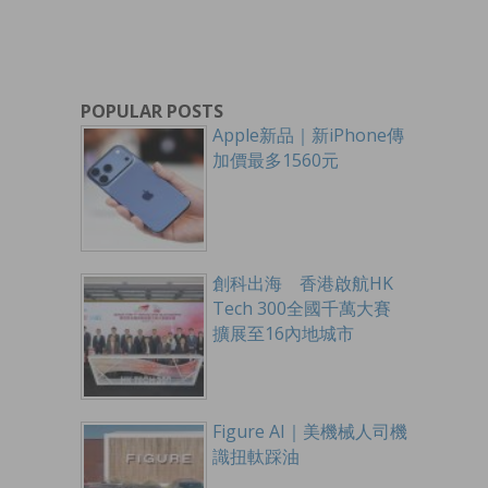
POPULAR POSTS
Apple新品｜新iPhone傳
加價最多1560元
創科出海 香港啟航HK
Tech 300全國千萬大賽
擴展至16內地城市
Figure AI｜美機械人司機
識扭軚踩油