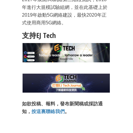
年進行大規模試驗組網，並在此基礎上於
2019年啟動5G網絡建設，最快2020年正
式使用商用5G網絡。
支持EJ Tech
成為 EJ Tech 會員
最新資訊（附創業懶人包）
箱！
如欲投稿、報料，發布新聞稿或採訪通
知，
按這裏聯絡我們
。