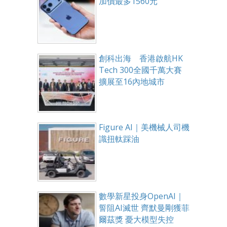
加價最多1560元
創科出海 香港啟航HK
Tech 300全國千萬大賽
擴展至16內地城市
Figure AI｜美機械人司機
識扭軚踩油
數學新星投身OpenAI｜
誓阻AI滅世 齊默曼剛獲菲
爾茲獎 憂大模型失控