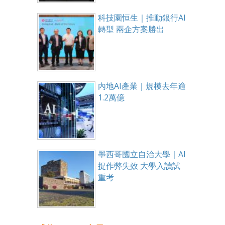
科技園恒生｜推動銀行AI
轉型 兩企方案勝出
內地AI產業｜規模去年逾
1.2萬億
墨西哥國立自治大學｜AI
捉作弊失效 大學入讀試
重考