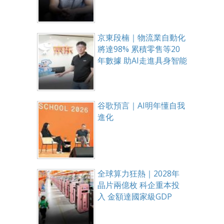
京東段楠｜物流業自動化
將達98% 累積零售等20
年數據 助AI走進具身智能
谷歌預言｜AI明年懂自我
進化
全球算力狂熱｜2028年
晶片兩億枚 科企重本投
入 金額達國家級GDP