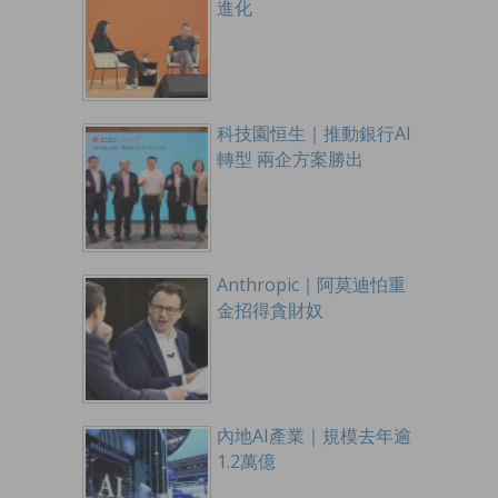
進化
科技園恒生｜推動銀行AI
轉型 兩企方案勝出
Anthropic｜阿莫迪怕重
金招得貪財奴
內地AI產業｜規模去年逾
1.2萬億