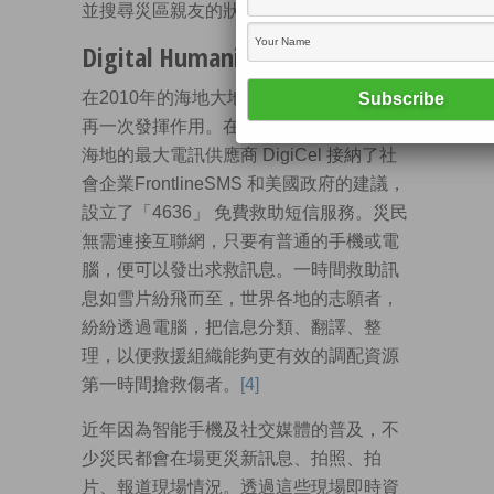
並搜尋災區親友的狀況。
[3]
Digital Humanitarianism
在2010年的海地大地震，Crowdsourcing
再一次發揮作用。在地震發生48小時內，
海地的最大電訊供應商 DigiCel 接納了社
會企業FrontlineSMS 和美國政府的建議，
設立了「4636」 免費救助短信服務。災民
無需連接互聯網，只要有普通的手機或電
腦，便可以發出求救訊息。一時間救助訊
息如雪片紛飛而至，世界各地的志願者，
紛紛透過電腦，把信息分類、翻譯、整
理，以便救援組織能夠更有效的調配資源
第一時間搶救傷者。
[4]
近年因為智能手機及社交媒體的普及，不
少災民都會在場更災新訊息、拍照、拍
片、報道現場情況。透過這些現場即時資