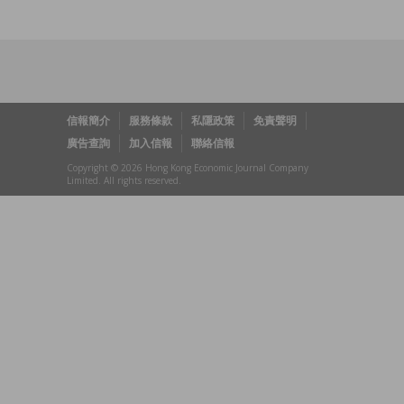
信報簡介
服務條款
私隱政策
免責聲明
廣告查詢
加入信報
聯絡信報
Copyright © 2026 Hong Kong Economic Journal Company
Limited. All rights reserved.