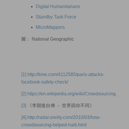
Digital Humanitarians
Standby Task Force
MicroMappers
圖： National Geographic
[1]
http://time.com/4112585/paris-attacks-
facebook-safety-check/
[2]
https://en.wikipedia.org/wiki/Crowdsourcing
[3]
《李開復自傳 － 世界因你不同》
[4]
http://radar.oreilly.com/2010/03/how-
crowdsourcing-helped-haiti.html