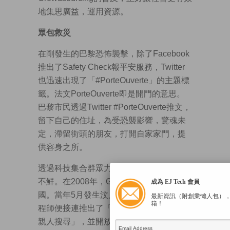
地集思廣益，運用資源。
眾包救災
在剛發生的巴黎恐怖襲擊，除了Facebook
推出了Safety Check報平安服務，Twitter
也迅速出現了「#PorteOuverte」的主題標
籤。法文PorteOuverte即是開門的意思。
巴黎市民透過Twitter #PorteOuverte推文，
留下自己的住址，為受恐襲影響，驚魂未
定，滯留街頭的朋友，打開自家家門，提
供容身之所。
透過科技集合群眾力量救災，在近年屢見
不鮮。在2008年，Google還沒有退出中
成為 EJ Tech 會員
國。當年5月發生汶川地震，谷歌中國的工
最新資訊（附創業懶人包）
箱！
程師便接連推出了「物資地圖」及「災區
親人搜尋」，並開放了平台，供群眾確認