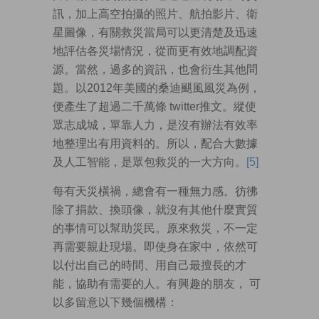
訊，加上高空拍攝的照片、航拍影片、衛
星圖像，有關救災當局可以更清楚及迅速
地評估各災場情況，從而更有效地調配資
源。當然，過多的資訊，也會衍生其他問
題。以2012年美國的桑迪颶風風災為例，
便產生了超過二千萬條 twitter推文。縱使
眾志成城，單靠人力，是沒有辦法有效率
地整理出有用資料的。所以，配合大數據
及人工智能，是眾包救災的一大方向。
[5]
每有天災橫禍，總會有一種無力感。彷彿
除了捐款、換頭像，就沒有其他什麼實質
的事情可以幫助災民。原來救災，不一定
再需要親赴現場。即使身在家中，依然可
以付出自己的時間、用自己最擅長的才
能，協助有需要的人。有興趣的朋友， 可
以多留意以下幾個機構：