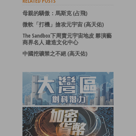
RELATED POSTS
母親的驕傲：馬斯克 (占飛)
微軟「打機」搶攻元宇宙 (高天佑)
The Sandbox下周賣元宇宙地皮 夥演藝
商界名人 建造文化中心
中國挖礦禁之不絕 (高天佑)