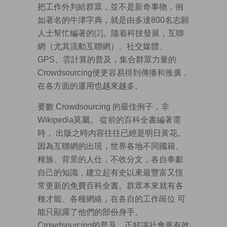
把工作外判給群眾，並不是新奇事物，例
如著名的牛津字典，就是由多達800名志願
人士幫忙編著的
[2]
。隨着科技發展，互聯
網（尤其流動互聯網）、社交媒體、
GPS、雲計算的普及，集合群眾力量的
Crowdsourcing便更容易得到傳播和推廣，
在各方面的運用也越來越多。
要數 Crowdsourcing 的最佳例子，非
Wikipedia莫屬。 從前的百科全書編著需
時， 出版之時內容往往已經是明日黃花。
因為互聯網的出現，世界各地不同國籍、
種族、背景的人仕，不收分文，各自奉獻
自己的知識，建立起有史以來最豐富又恆
常更新的免費百科全書。群眾本來就有各
種才能、各種網絡，在各自的工作崗位 可
能只顯露了他們的部份身手。
Crowdsourcing的普及，正好讓社會更有效