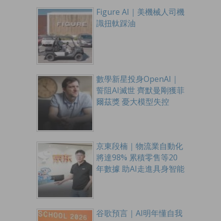
Figure AI｜美機械人司機
識扭軚踩油
數學新星投身OpenAI｜
誓阻AI滅世 齊默曼剛獲菲
爾茲獎 憂大模型失控
京東段楠｜物流業自動化
將達98% 累積零售等20
年數據 助AI走進具身智能
谷歌預言｜AI明年懂自我