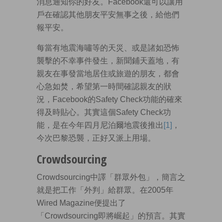
消息通知你的好友。Facebook還可以讓用
戶在確認其他朋友平安無事之後，給他們
報平安。
每當有地震海嘯等的天災、或是諸如恐怖
襲擊的不幸事件發生，新聞鋪天蓋地，有
親友在事發當地居住或旅遊的朋友，都會
心急如焚，希望第一時間確認親友的狀
況，Facebook的Safety Check功能的確來
得及時貼心。其實這個Safety Check功
能，是在今年四月尼泊爾地震後推出
[1]
，
今次巴黎恐襲，正好又派上用場。
Crowdsourcing
Crowdsourcing中譯「群眾外包」，簡言之
就是把工作「外判」給群眾。在2005年
Wired Magazine便提出了
「Crowdsourcing即將崛起」的預言。其實