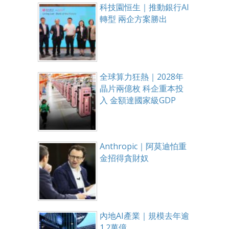
科技園恒生｜推動銀行AI
轉型 兩企方案勝出
全球算力狂熱｜2028年
晶片兩億枚 科企重本投
入 金額達國家級GDP
Anthropic｜阿莫迪怕重
金招得貪財奴
內地AI產業｜規模去年逾
1.2萬億