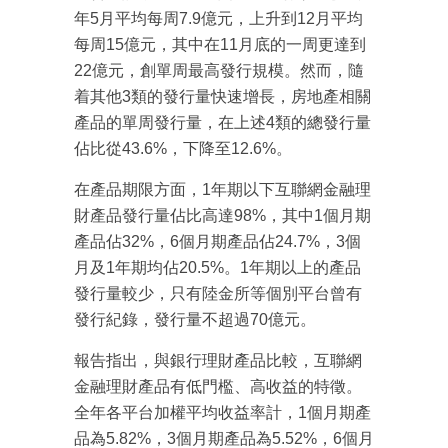
年5月平均每周7.9億元，上升到12月平均
每周15億元，其中在11月底的一周更達到
22億元，創單周最高發行規模。然而，隨
着其他3類的發行量快速增長，房地產相關
產品的單周發行量，在上述4類的總發行量
佔比從43.6%，下降至12.6%。
在產品期限方面，1年期以下互聯網金融理
財產品發行量佔比高達98%，其中1個月期
成為 EJ Tech 會員
產品佔32%，6個月期產品佔24.7%，3個
最新資訊（附創業懶人包）
月及1年期均佔20.5%。1年期以上的產品
箱！
發行量較少，只有陸金所等個別平台曾有
發行紀錄，發行量不超過70億元。
報告指出，與銀行理財產品比較，互聯網
金融理財產品有低門檻、高收益的特徵。
全年各平台加權平均收益率計，1個月期產
品為5.82%，3個月期產品為5.52%，6個月