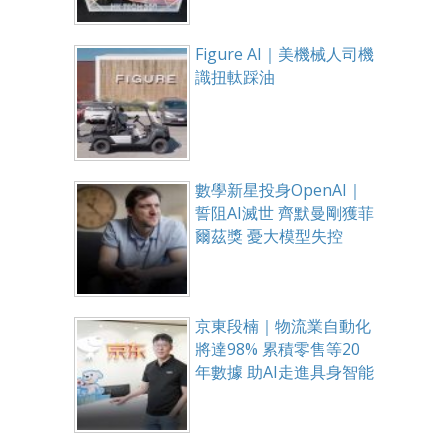
Figure AI｜美機械人司機
識扭軚踩油
數學新星投身OpenAI｜
誓阻AI滅世 齊默曼剛獲菲
爾茲獎 憂大模型失控
京東段楠｜物流業自動化
將達98% 累積零售等20
年數據 助AI走進具身智能