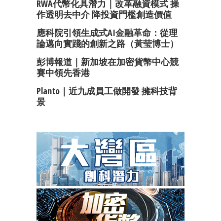
RWA代幣化具潛力｜改革融資模式 操
作透明去中介 降投資門檻創造價值
應科院引領生成式AI金融革命：從理
論邁向實踐的創新之路（黃莹博士）
彭博報道｜新加坡在加密貨幣中心競
賽中領先香港
Planto｜近九成員工做開發 擁科技背
景