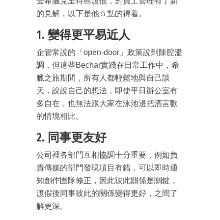
去希臘克里特島渡假，對員工管理有了新
的見解，以下是他５點的得着。
1. 變得更平易近人
企管常說的「open-door」政策說到陳腔濫
調，但這些Bechar實踐在日常工作中，希
臘之旅期間，所有人都輕鬆地與自己談
天，說說自己的想法，即使平日辦公室有
多自在，也無法跟大家在泳池邊把酒言歡
的情境相比。
2. 同事更友好
公司裡各部門互相協調十分重要，例如負
責傳媒的部門發現項目有錯，可以即時通
知創作團隊修正，因此彼此關係是關鍵，
渡假後同事彼此的關係變得更好，之間了
解更深。