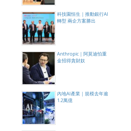
科技園恒生｜推動銀行AI
轉型 兩企方案勝出
Anthropic｜阿莫迪怕重
金招得貪財奴
內地AI產業｜規模去年逾
1.2萬億