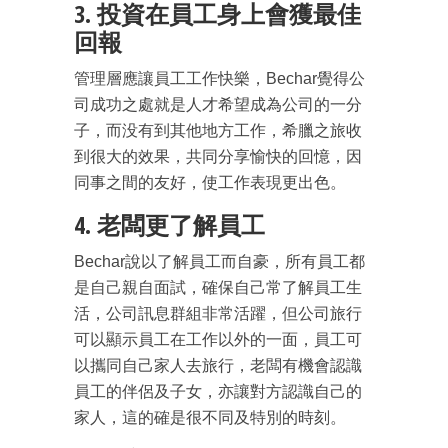
3. 投資在員工身上會獲最佳
回報
管理層應讓員工工作快樂，Bechar覺得公
司成功之處就是人才希望成為公司的一分
子，而没有到其他地方工作，希臘之旅收
到很大的效果，共同分享愉快的回憶，因
同事之間的友好，使工作表現更出色。
成為 EJ Tech 會員
4. 老闆更了解員工
最新資訊（附創業懶人包）
箱！
Bechar說以了解員工而自豪，所有員工都
是自己親自面試，確保自己常了解員工生
活，公司訊息群組非常活躍，但公司旅行
可以顯示員工在工作以外的一面，員工可
以攜同自己家人去旅行，老闆有機會認識
員工的伴侶及子女，亦讓對方認識自己的
家人，這的確是很不同及特別的時刻。