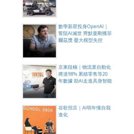
數學新星投身OpenAI｜
誓阻AI滅世 齊默曼剛獲菲
爾茲獎 憂大模型失控
京東段楠｜物流業自動化
將達98% 累積零售等20
年數據 助AI走進具身智能
谷歌預言｜AI明年懂自我
進化