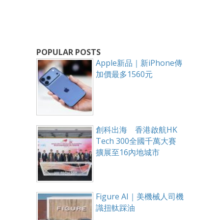
POPULAR POSTS
Apple新品｜新iPhone傳
加價最多1560元
創科出海 香港啟航HK
Tech 300全國千萬大賽
擴展至16內地城市
Figure AI｜美機械人司機
識扭軚踩油