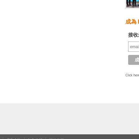
成為 E
接收
Click her