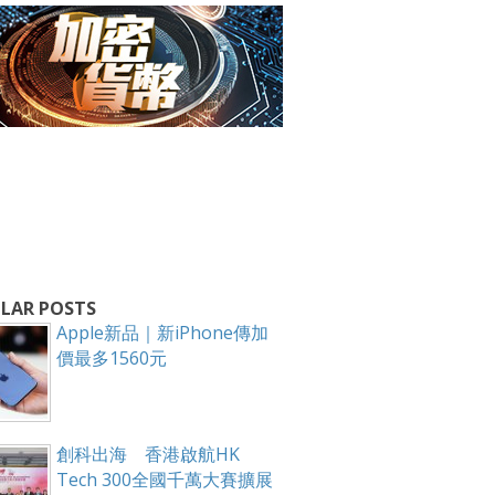
箱！
LAR POSTS
Apple新品｜新iPhone傳加
價最多1560元
創科出海 香港啟航HK
Tech 300全國千萬大賽擴展