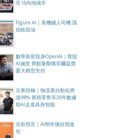
至16內地城市
Figure AI｜美機械人司機 識
扭軚踩油
數學新星投身OpenAI｜誓阻
AI滅世 齊默曼剛獲菲爾茲獎
憂大模型失控
京東段楠｜物流業自動化將
達98% 累積零售等20年數據
助AI走進具身智能
谷歌預言｜AI明年懂自我進
化