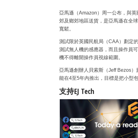
亞馬遜（Amazon）周一公布，
郊及鄉郊地區送貨，是亞馬遜在全球
寬鬆。
測試限於英國民航局（CAA）劃定
測試無人機的感應器，而且操作員可
機不得離開操作員視線範圍。
亞馬遜創辦人貝索斯（Jeff Bezos）
能在4至5年內推出，目標是把小型
支持EJ Tech