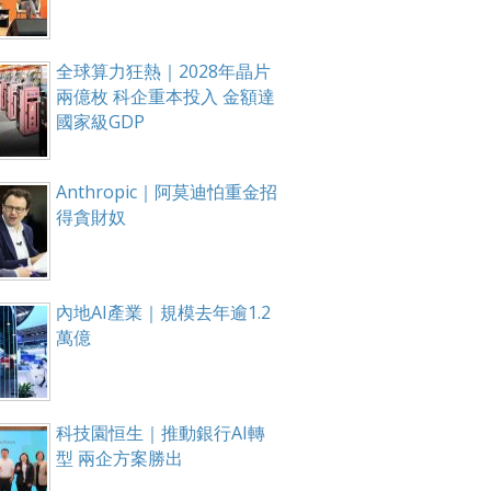
全球算力狂熱｜2028年晶片
兩億枚 科企重本投入 金額達
國家級GDP
Anthropic｜阿莫迪怕重金招
得貪財奴
內地AI產業｜規模去年逾1.2
萬億
科技園恒生｜推動銀行AI轉
型 兩企方案勝出