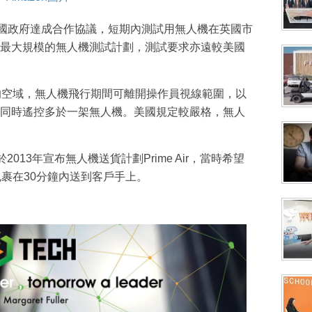
與英國政府達成合作協議，短期內測試用無人機在英國市
最大規模的無人機測試計劃，測試要求亦遠較美國
的空域，無人機飛行期間可離開操作員視線範圍，以
同時遙控多於一架無人機。美國規定較嚴格，無人
於2013年宣布無人機送貨計劃Prime Air，當時希望
包裹在30分鐘內送到客戶手上。