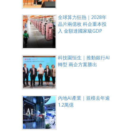
全球算力狂熱｜2028年
晶片兩億枚 科企重本投
入 金額達國家級GDP
科技園恒生｜推動銀行AI
轉型 兩企方案勝出
內地AI產業｜規模去年逾
1.2萬億