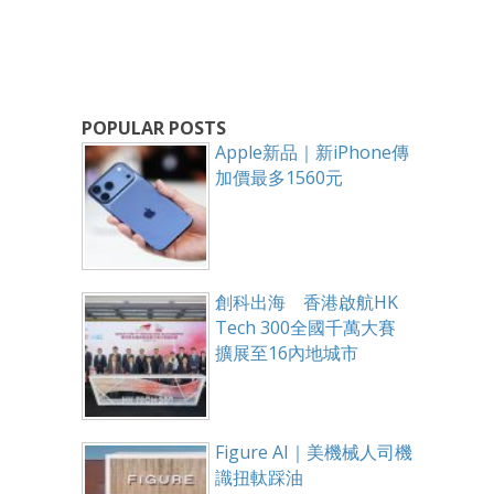
POPULAR POSTS
Apple新品｜新iPhone傳
加價最多1560元
創科出海 香港啟航HK
Tech 300全國千萬大賽
擴展至16內地城市
Figure AI｜美機械人司機
識扭軚踩油