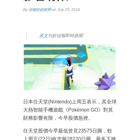
By
信報財經新聞
on July 25, 2016
原文
刊於信報即時新聞
日本任天堂(Nintendo)上周五表示，其全球
大熱智能手機遊戲《Pokémon GO》對其
財務影響有限，今早股價急挫。
任天堂股價今早最低曾見23575日圓，較
上周五(22日)收市報28220日圓，最多下挫