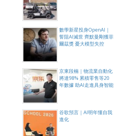
數學新星投身OpenAI｜
誓阻AI滅世 齊默曼剛獲菲
爾茲獎 憂大模型失控
京東段楠｜物流業自動化
將達98% 累積零售等20
年數據 助AI走進具身智能
谷歌預言｜AI明年懂自我
進化