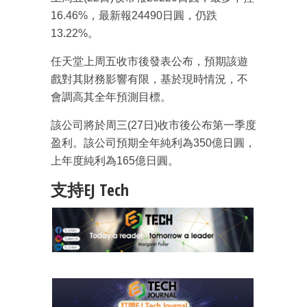
16.46%，最新報24490日圓，仍跌
13.22%。
任天堂上周五收市後發表公布，預期該遊
戲對其財務影響有限，基於現時情況，不
會調高其全年預測目標。
該公司將於周三(27日)收市後公布第一季度
盈利。該公司預期全年純利為350億日圓，
上年度純利為165億日圓。
支持EJ Tech
成為 EJ Tech 會員
最新資訊（附創業懶人包）
箱！