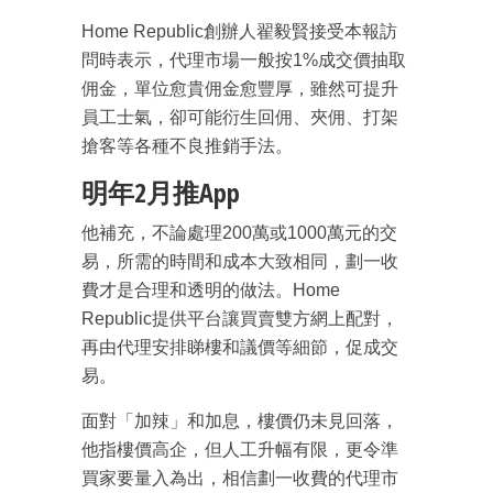
Home Republic創辦人翟毅賢接受本報訪
成為 EJ Tech 會員
問時表示，代理市場一般按1%成交價抽取
最新資訊（附創業懶人包），直達郵
箱！
佣金，單位愈貴佣金愈豐厚，雖然可提升
員工士氣，卻可能衍生回佣、夾佣、打架
搶客等各種不良推銷手法。
明年2月推App
他補充，不論處理200萬或1000萬元的交
易，所需的時間和成本大致相同，劃一收
費才是合理和透明的做法。Home
Republic提供平台讓買賣雙方網上配對，
再由代理安排睇樓和議價等細節，促成交
易。
面對「加辣」和加息，樓價仍未見回落，
他指樓價高企，但人工升幅有限，更令準
買家要量入為出，相信劃一收費的代理市