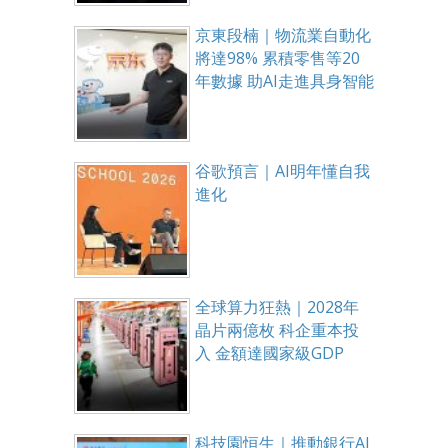
京東段楠｜物流業自動化
將達98% 累積零售等20
年數據 助AI走進具身智能
谷歌預言｜AI明年懂自我
進化
全球算力狂熱｜2028年
晶片兩億枚 科企重本投
入 金額達國家級GDP
科技園恒生｜推動銀行AI