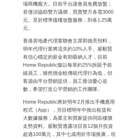
場商機龐大。目前平台讓會員免費放盤；
若僅須協助雙方議價，買賣雙方各需3000
元。至於標準搵樓放盤服務，則各1.25萬
元。
香港房地產代理業聯會主席郭德亮預料，
明年代理行業將流失約10%人手。翟毅賢
有信心穩定的薪金有助吸納人才，目前
Home Republic擬以每單約25%拆賬予前
線員工，雖然佣金較傳統代理行為低，但
客源由平台營銷提供，員工毋須憂心追
數，希望打造公平營銷的工作團隊。
Home Republic將於明年2月推出手機應用
程式（App），另目標明年中推出租賃和
大數據服務，為業主和買家提供同區樓價
走勢資料。翟毅賢透露項目首12個月投資
超過100萬元，其中七成用於市場推廣，坦