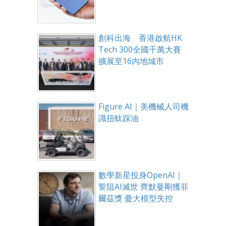
創科出海 香港啟航HK
Tech 300全國千萬大賽
擴展至16內地城市
Figure AI｜美機械人司機
識扭軚踩油
數學新星投身OpenAI｜
誓阻AI滅世 齊默曼剛獲菲
爾茲獎 憂大模型失控