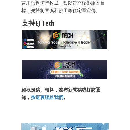
言未想過何時收成，暫以建立樓盤庫為目
標，先於將軍澳和沙田等住宅區宣傳。
支持EJ Tech
如欲投稿、報料，發布新聞稿或採訪通
知，
按這裏聯絡我們
。