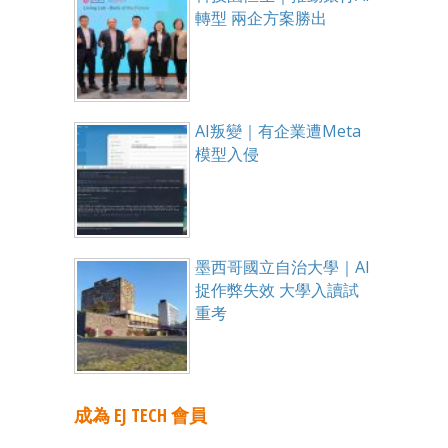
轉型 兩企方案勝出
AI叛變｜有企業遭Meta
模型入侵
墨西哥國立自治大學｜AI
捉作弊失效 大學入讀試
重考
成為 EJ TECH 會員