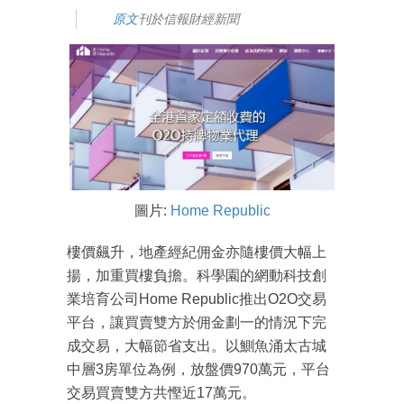
原文
刊於信報財經新聞
圖片:
Home Republic
樓價飆升，地產經紀佣金亦隨樓價大幅上
揚，加重買樓負擔。科學園的網動科技創
業培育公司Home Republic推出O2O交易
平台，讓買賣雙方於佣金劃一的情況下完
成交易，大幅節省支出。以鰂魚涌太古城
中層3房單位為例，放盤價970萬元，平台
交易買賣雙方共慳近17萬元。