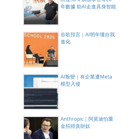
年數據 助AI走進具身智能
谷歌預言｜AI明年懂自我
進化
AI叛變｜有企業遭Meta
模型入侵
Anthropic｜阿莫迪怕重
金招得貪財奴