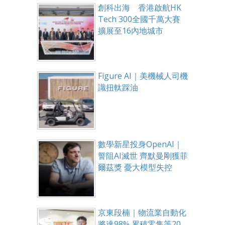
創科出海 香港啟航HK
Tech 300全國千萬大賽
擴展至16內地城市
Figure AI｜美機械人司機
識扭軚踩油
數學新星投身OpenAI｜
誓阻AI滅世 齊默曼剛獲菲
爾茲獎 憂大模型失控
京東段楠｜物流業自動化
將達98% 累積零售等20