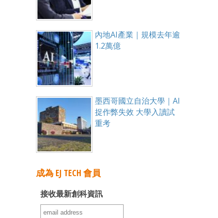
內地AI產業｜規模去年逾
1.2萬億
墨西哥國立自治大學｜AI
捉作弊失效 大學入讀試
重考
成為 EJ TECH 會員
接收最新創科資訊