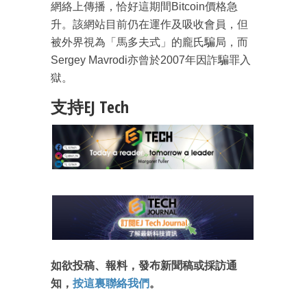
網絡上傳播，恰好這期間Bitcoin價格急
升。該網站目前仍在運作及吸收會員，但
被外界視為「馬多夫式」的龐氏騙局，而
Sergey Mavrodi亦曾於2007年因詐騙罪入
獄。
支持EJ Tech
如欲投稿、報料，發布新聞稿或採訪通
知，
按這裏聯絡我們
。