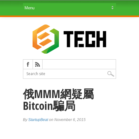
俄MMM網疑屬
Bitcoin騙局
By
StartupBeat
on November 6, 2015