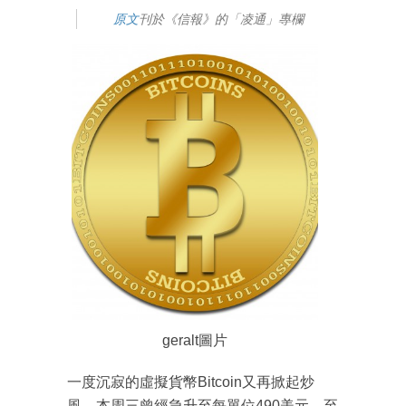
原文
刊於《信報》的「凌通」專欄
geralt圖片
一度沉寂的虛擬貨幣Bitcoin又再掀起炒
風，本周三曾經急升至每單位490美元，至