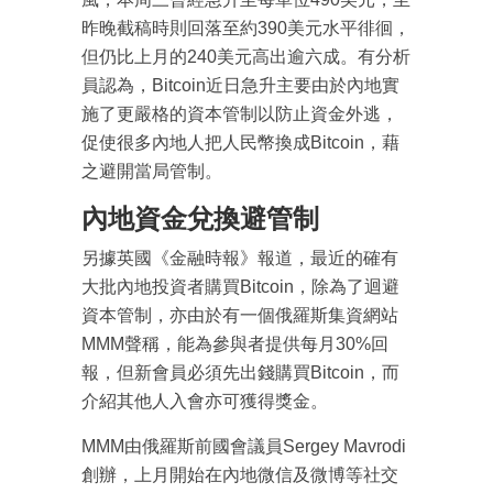
成為 EJ Tech 會員
昨晚截稿時則回落至約390美元水平徘徊，
最新資訊（附創業懶人包），直達郵
但仍比上月的240美元高出逾六成。有分析
箱！
員認為，Bitcoin近日急升主要由於內地實
施了更嚴格的資本管制以防止資金外逃，
促使很多內地人把人民幣換成Bitcoin，藉
之避開當局管制。
內地資金兌換避管制
另據英國《金融時報》報道，最近的確有
大批內地投資者購買Bitcoin，除為了迴避
資本管制，亦由於有一個俄羅斯集資網站
MMM聲稱，能為參與者提供每月30%回
報，但新會員必須先出錢購買Bitcoin，而
介紹其他人入會亦可獲得獎金。
MMM由俄羅斯前國會議員Sergey Mavrodi
創辦，上月開始在內地微信及微博等社交