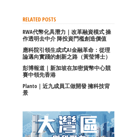
RELATED POSTS
RWA代幣化具潛力｜改革融資模式 操
作透明去中介 降投資門檻創造價值
應科院引領生成式AI金融革命：從理
論邁向實踐的創新之路（黃莹博士）
彭博報道｜新加坡在加密貨幣中心競
賽中領先香港
Planto｜近九成員工做開發 擁科技背
景