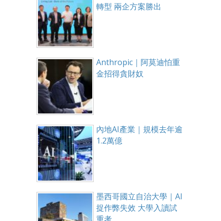
轉型 兩企方案勝出
Anthropic｜阿莫迪怕重
金招得貪財奴
內地AI產業｜規模去年逾
1.2萬億
墨西哥國立自治大學｜AI
捉作弊失效 大學入讀試
重考