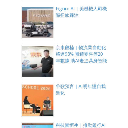
Figure AI｜美機械人司機
識扭軚踩油
京東段楠｜物流業自動化
將達98% 累積零售等20
年數據 助AI走進具身智能
谷歌預言｜AI明年懂自我
進化
科技園恒生｜推動銀行AI