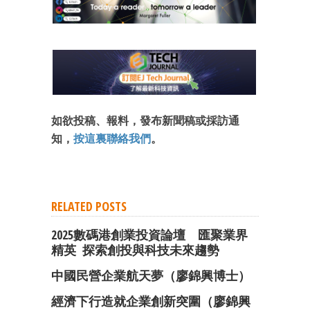
如欲投稿、報料，發布新聞稿或採訪通
知，
按這裏聯絡我們
。
RELATED POSTS
2025數碼港創業投資論壇 匯聚業界
精英 探索創投與科技未來趨勢
中國民營企業航天夢（廖錦興博士）
經濟下行造就企業創新突圍（廖錦興