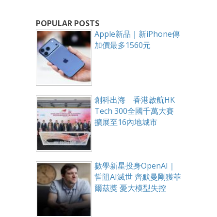
POPULAR POSTS
Apple新品｜新iPhone傳
加價最多1560元
創科出海 香港啟航HK
Tech 300全國千萬大賽
擴展至16內地城市
數學新星投身OpenAI｜
誓阻AI滅世 齊默曼剛獲菲
爾茲獎 憂大模型失控