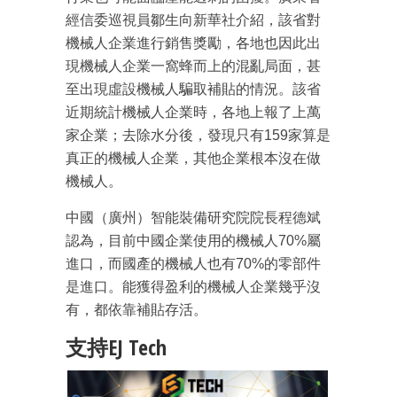
經信委巡視員鄒生向新華社介紹，該省對
機械人企業進行銷售獎勵，各地也因此出
現機械人企業一窩蜂而上的混亂局面，甚
至出現虛設機械人騙取補貼的情況。該省
近期統計機械人企業時，各地上報了上萬
家企業；去除水分後，發現只有159家算是
真正的機械人企業，其他企業根本沒在做
成為 EJ Tech 會員
機械人。
最新資訊（附創業懶人包）
箱！
中國（廣州）智能裝備研究院院長程德斌
認為，目前中國企業使用的機械人70%屬
進口，而國產的機械人也有70%的零部件
是進口。能獲得盈利的機械人企業幾乎沒
有，都依靠補貼存活。
支持EJ Tech