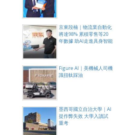
京東段楠｜物流業自動化
將達98% 累積零售等20
年數據 助AI走進具身智能
Figure AI｜美機械人司機
識扭軚踩油
墨西哥國立自治大學｜AI
捉作弊失效 大學入讀試
重考