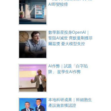
AI即變狡猾
數學新星投身OpenAI｜
誓阻AI滅世 齊默曼剛獲菲
爾茲獎 憂大模型失控
AI作弊｜試題「白字陷
阱」 捉學生AI作弊
本地科研成果｜幹細胞生
產設施首獲認證