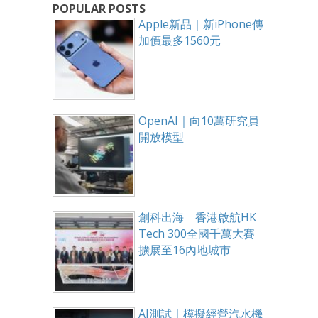
POPULAR POSTS
Apple新品｜新iPhone傳
加價最多1560元
OpenAI｜向10萬研究員
開放模型
創科出海 香港啟航HK
Tech 300全國千萬大賽
擴展至16內地城市
AI測試｜模擬經營汽水機