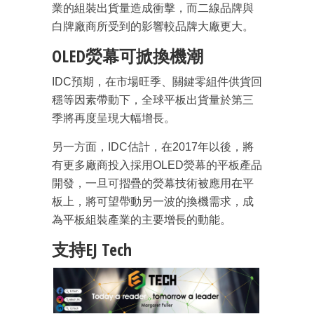
業的組裝出貨量造成衝擊，而二線品牌與
白牌廠商所受到的影響較品牌大廠更大。
OLED熒幕可掀換機潮
IDC預期，在市場旺季、關鍵零組件供貨回
穩等因素帶動下，全球平板出貨量於第三
成為 EJ Tech 會員
季將再度呈現大幅增長。
最新資訊（附創業懶人包）
箱！
另一方面，IDC估計，在2017年以後，將
有更多廠商投入採用OLED熒幕的平板產品
開發，一旦可摺疊的熒幕技術被應用在平
板上，將可望帶動另一波的換機需求，成
為平板組裝產業的主要增長的動能。
支持EJ Tech