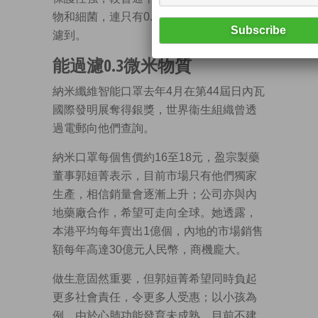
物和細菌，連只有0.3微米的物質都能夠過
濾到。
能過濾0.3微米物質
納米纖維智能口罩去年4月在第44屆日內瓦
國際發明展奪得銀獎，世界衞生組織曾透
過電郵向他們查詢。
納米口罩每個售價約16至18元，盈宗製藥
董事郭姮菁表示，目前市場只有他們獨家
生產，相信銷量會逐漸上升；公司亦與內
地藥廠合作，希望可走向全球。她透露，
本港平均每年賣出1億個，內地的市場銷售
額每年高達30億元人民幣，商機龐大。
做生意固然重要，但郭姮菁希望同時負起
更多社會責任，令更多人受惠；以小孩為
例，由於心肺功能發育未成熟，目前不建