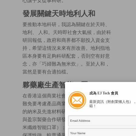
心讓子女從事科研。
發展關鍵天時地利人和
要推動本地科研，我認為關鍵在於天時、
地利、 人和。天時即社會大氣候，由於科
研回報低，政府和商界都不願投入資金支
持，希望這情況未來有所改善。地利指地
區本身要有足夠科研配套，否則空有好意
念，亦「巧婦難為無米炊」。至於人和，
當然是要有合適拍檔。
夥藥廠生產智能口罩
成為 EJ Tech 會員
在香港這個商業社會，即使從事科研，亦
最新資訊（附創業懶人包）
難免要考慮產品商業化問題。唐滈宏任職
箱！
的納米及先進材料研發院（NAMI），去年
與盈宗製藥合作研發NASK智能口罩（納
米纖維智能口罩）；他形容納米口罩輕、
保護性強，較普通平面設計更能阻隔污染