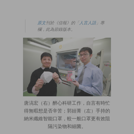
原文
刊於《信報》的「
人言人語
」專
欄，此為節錄版本。
唐滈宏（右）醉心科研工作，自言有時忙
得無暇想是否辛苦；郭姮菁（左）手持的
納米纖維智能口罩，較一般口罩更有效阻
隔污染物和細菌。