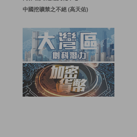
中國挖礦禁之不絕 (高天佑)