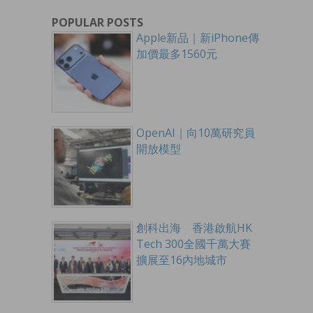
POPULAR POSTS
Apple新品｜新iPhone傳
加價最多1560元
OpenAI｜向10萬研究員
開放模型
創科出海 香港啟航HK
Tech 300全國千萬大賽
擴展至16內地城市