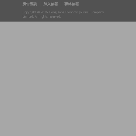
廣告查詢
加入信報
聯絡信報
Copyright © 2026 Hong Kong Economic Journal Company
Limited. All rights reserved.