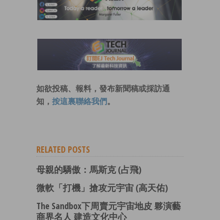
如欲投稿、報料，發布新聞稿或採訪通
知，
按這裏聯絡我們
。
RELATED POSTS
母親的驕傲：馬斯克 (占飛)
微軟「打機」搶攻元宇宙 (高天佑)
The Sandbox下周賣元宇宙地皮 夥演藝
商界名人 建造文化中心