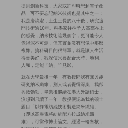
提到創新科技，大家或許即時想起電子產
品，可不要忘記納米技術也是其中之一；
我是唐滈宏，土生土長的八十後，研究這
門技術逾10年。科學家往往予人高高在上
的感覺，納米技術這幾個字，更可能令人
覺得深不可測，但其實並沒有想像中那麼
複雜。搞科研目的很簡單，就是讓人生活
得更美好，我深信只要配合天時、地利、
人和，定能「納」竿見影。
就在大學最後一年，有教授問我有無興趣
研究納米纖維，別人或者覺得深奧，我卻
興致勃勃，畢業後繼續在港大升讀碩士，
沒想到只讀了一年，教授便認為我的碩士
題目「以靜電紡絲技術製造納米纖維」
（即以高壓電將紡絲配方拉成納米纖
維），可當作博士論文。經過一輪審核，