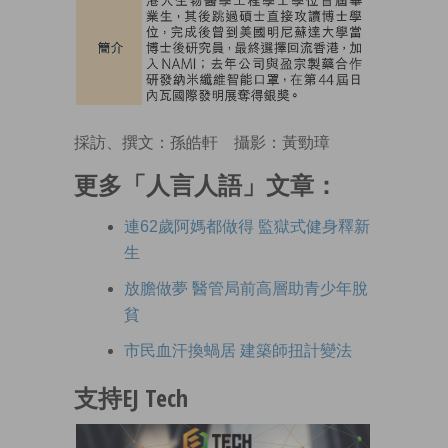
採訪、撰文：孫皓軒 攝影：黃勁璋
更多「人言人語」文章：
連62歲阿媽都做得 監獄式健身釋新
生
放膽做夢 醫管局前高層助青少年脫
貧
市民血汗換蝸居 建築師扭計變法
支持EJ Tech