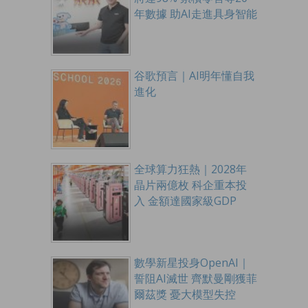
年數據 助AI走進具身智能
谷歌預言｜AI明年懂自我
進化
全球算力狂熱｜2028年
晶片兩億枚 科企重本投
入 金額達國家級GDP
數學新星投身OpenAI｜
誓阻AI滅世 齊默曼剛獲菲
爾茲獎 憂大模型失控