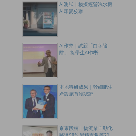
AI測試｜模擬經營汽水機
AI即變狡猾
AI作弊｜試題「白字陷
阱」 捉學生AI作弊
本地科研成果｜幹細胞生
產設施首獲認證
京東段楠｜物流業自動化
將達98% 累積零售等20