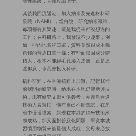
我獲跳級，直接攻讀博士。
其後我回流返港，加入納米及先進材料研
發院（NAMI），坦白說，研究納米纖維，
每項都有其樂趣，這是我從來都沒想過的
工作；在科研路上，我發現不少趣事，例
如一些內地名牌口罩，質料竟然跟成本幾
角錢的普通口罩一樣；有些面膜因成分體
積大，根本不能經毛孔滲入皮膚。正是這
些趣意，令我更投入科研。
搞科研難，在香港搞難上加難。記得10年
前我開始研究時，納米在本地仍屬新興技
術，未有研究文獻可供參考，亦難覓合適
技術人員幫忙，惟有自己不斷嘗試，在黑
暗中慢慢摸索；到現在本港的納米技術漸
趨成熟，卻又面對普及化問題，畢竟本城
習慣用物質來衡量個人成就，父母未必放