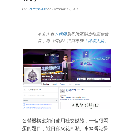
By
StartupBeat
on October 12, 2015
本文作者
方保僑
為香港互動市務商會會
長，為《信報》撰寫專欄
「科網人語」
公營機構應如何使用社交媒體，一個很悶
蛋的題目，近日卻火花四濺。事緣香港警