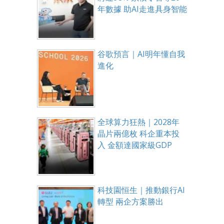
年數據 助AI走進具身智能
谷歌預言｜AI明年懂自我
進化
全球算力狂熱｜2028年
晶片兩億枚 科企重本投
入 金額達國家級GDP
科技園恒生｜推動銀行AI
轉型 兩企方案勝出