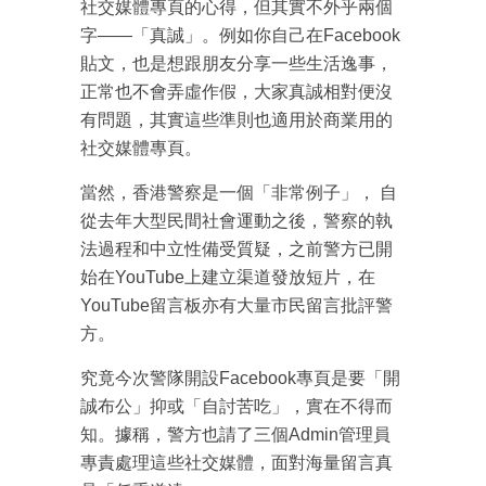
社交媒體專頁的心得，但其實不外乎兩個
字——「真誠」。例如你自己在Facebook
貼文，也是想跟朋友分享一些生活逸事，
正常也不會弄虛作假，大家真誠相對便沒
有問題，其實這些準則也適用於商業用的
社交媒體專頁。
當然，香港警察是一個「非常例子」， 自
從去年大型民間社會運動之後，警察的執
法過程和中立性備受質疑，之前警方已開
始在YouTube上建立渠道發放短片，在
成為 EJ Tech 會員
YouTube留言板亦有大量市民留言批評警
最新資訊（附創業懶人包）
箱！
方。
究竟今次警隊開設Facebook專頁是要「開
誠布公」抑或「自討苦吃」，實在不得而
知。據稱，警方也請了三個Admin管理員
專責處理這些社交媒體，面對海量留言真