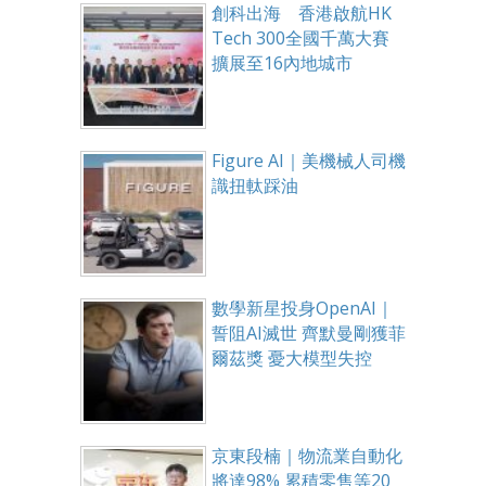
創科出海 香港啟航HK
Tech 300全國千萬大賽
擴展至16內地城市
Figure AI｜美機械人司機
識扭軚踩油
數學新星投身OpenAI｜
誓阻AI滅世 齊默曼剛獲菲
爾茲獎 憂大模型失控
京東段楠｜物流業自動化
將達98% 累積零售等20