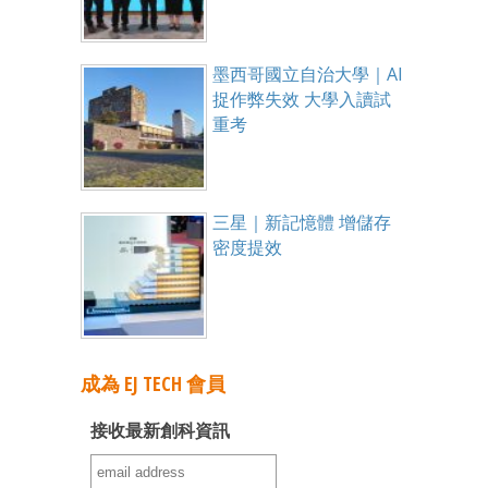
墨西哥國立自治大學｜AI
捉作弊失效 大學入讀試
重考
三星｜新記憶體 增儲存
密度提效
成為 EJ TECH 會員
接收最新創科資訊