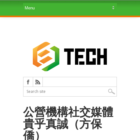
公營機構社交媒體
貴乎真誠（方保
僑）