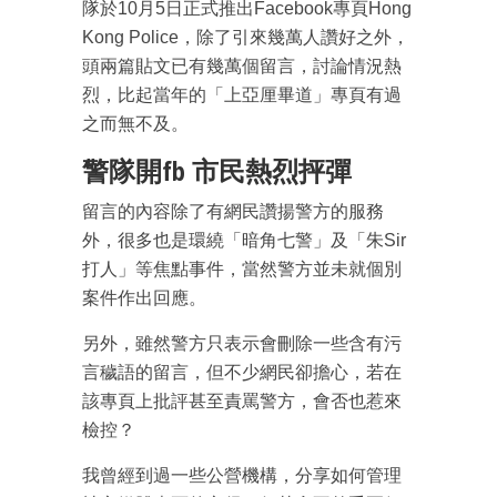
隊於10月5日正式推出Facebook專頁Hong
Kong Police，除了引來幾萬人讚好之外，
頭兩篇貼文已有幾萬個留言，討論情況熱
烈，比起當年的「上亞厘畢道」專頁有過
之而無不及。
警隊開fb 市民熱烈抨彈
留言的內容除了有網民讚揚警方的服務
外，很多也是環繞「暗角七警」及「朱Sir
打人」等焦點事件，當然警方並未就個別
案件作出回應。
另外，雖然警方只表示會刪除一些含有污
言穢語的留言，但不少網民卻擔心，若在
該專頁上批評甚至責罵警方，會否也惹來
檢控？
我曾經到過一些公營機構，分享如何管理