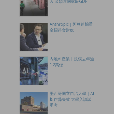
入 金額達國家級GDP
Anthropic｜阿莫迪怕重
金招得貪財奴
內地AI產業｜規模去年逾
1.2萬億
墨西哥國立自治大學｜AI
捉作弊失效 大學入讀試
重考