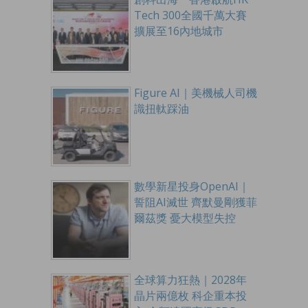
Tech 300全國千萬大賽
擴展至16內地城市
Figure AI｜美機械人司機
識扭軚踩油
數學新星投身OpenAI｜
誓阻AI滅世 齊默曼剛獲菲
爾茲獎 憂大模型失控
全球算力狂熱｜2028年
晶片兩億枚 科企重本投