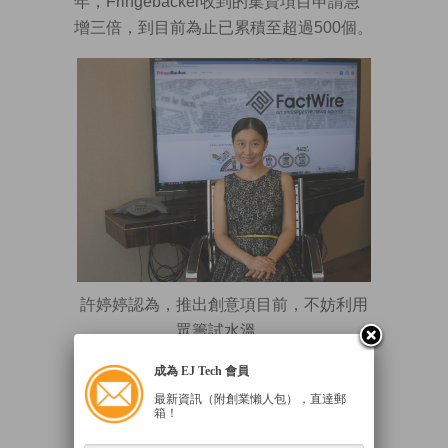
年，Fringebacker收到的集資項目申請急
增三倍，到目前為止已累積至超過500個。
許婷婷認為，推出創意項目前，不妨利用
眾籌試水溫。
借助群眾力量創造傳奇
成為 EJ Tech 會員
最新資訊（附創業懶人包），直達郵
香港沒有Pebble，但香港首間新聞通訊社
箱！
Factwire也是透過網上平台成功集資。