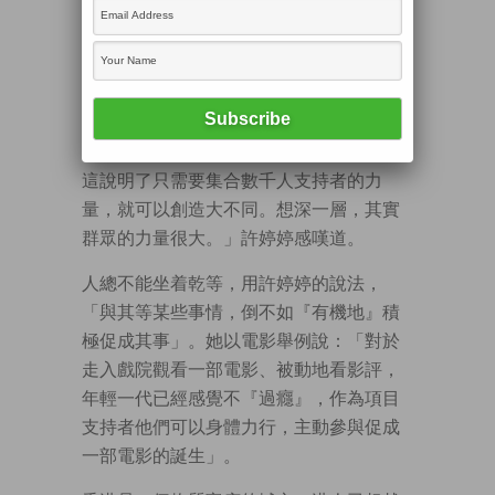
2015年9月底Factwire獲三千多名支持者超
額籌得470萬港元，印證了借助群眾力量可
創造歷史傳奇。
「大家已感受到一千、五百元可以make a
difference，可以成就有價值的事情發生。
這說明了只需要集合數千人支持者的力
量，就可以創造大不同。想深一層，其實
群眾的力量很大。」許婷婷感嘆道。
人總不能坐着乾等，用許婷婷的說法，
「與其等某些事情，倒不如『有機地』積
極促成其事」。她以電影舉例說：「對於
走入戲院觀看一部電影、被動地看影評，
年輕一代已經感覺不『過癮』，作為項目
支持者他們可以身體力行，主動參與促成
一部電影的誕生」。