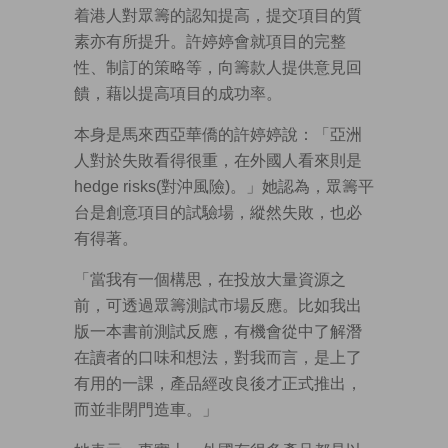
着港人對眾籌的認知提高，提交項目的質
素亦有所提升。許婷婷會就項目的完整
性、制訂的策略等，向籌款人提供意見回
饋，藉以提高項目的成功率。
本身是馬來西亞華僑的許婷婷說：「亞洲
人對於失敗看得很重，在外國人看來則是
hedge risks(對沖風險)。」她認為，眾籌平
台是創意項目的試驗場，縱然失敗，也必
有得著。
「當我有一個構思，在投放大量資源之
前，可透過眾籌測試市場反應。比如我出
版一本書前測試反應，有機會從中了解潛
在讀者的口味和想法，對我而言，是上了
有用的一課，產品經改良後才正式推出，
而並非閉門造車。」