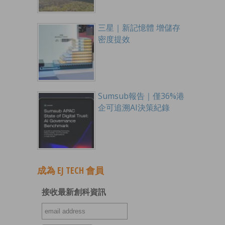
三星｜新記憶體 增儲存
密度提效
Sumsub報告｜僅36%港
企可追溯AI決策紀錄
成為 EJ TECH 會員
接收最新創科資訊