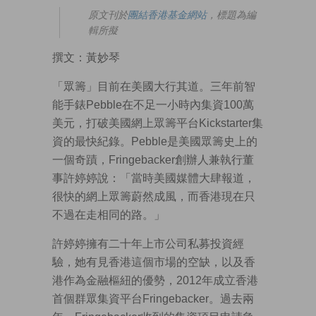
原文刊於
團結香港基金網站
，標題為編
輯所擬
撰文：黃妙琴
「眾籌」目前在美國大行其道。三年前智
能手錶Pebble在不足一小時內集資100萬
美元，打破美國網上眾籌平台Kickstarter集
資的最快紀錄。Pebble是美國眾籌史上的
一個奇蹟，Fringebacker創辦人兼執行董
事許婷婷說：「當時美國媒體大肆報道，
很快的網上眾籌蔚然成風，而香港現在只
不過在走相同的路。」
許婷婷擁有二十年上市公司私募投資經
驗，她有見香港這個市場的空缺，以及香
港作為金融樞紐的優勢，2012年成立香港
首個群眾集資平台Fringebacker。過去兩