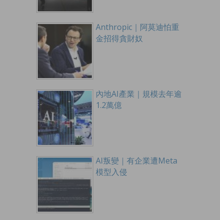
Anthropic｜阿莫迪怕重
金招得貪財奴
內地AI產業｜規模去年逾
1.2萬億
AI叛變｜有企業遭Meta
模型入侵