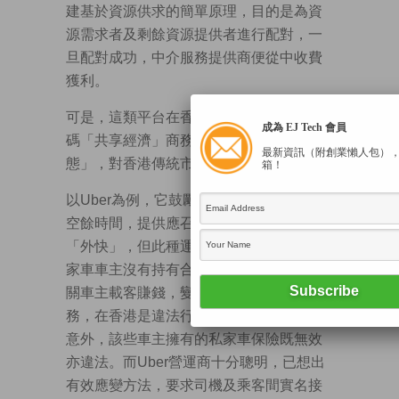
建基於資源供求的簡單原理，目的是為資
源需求者及剩餘資源提供者進行配對，一
旦配對成功，中介服務提供商便從中收費
獲利。
可是，這類平台在香港發展不太順利。數
成為 EJ Tech 會員
碼「共享經濟」商務模式所引發的「新常
最新資訊（附創業懶人包）
態」，對香港傳統市場規律帶來新衝擊。
箱！
以Uber為例，它鼓勵私家車車主利用自己
空餘時間，提供應召汽車接客服務，賺取
「外快」，但此種運作模式下，參與的私
家車車主沒有持有合法的士牌照，因此相
關車主載客賺錢，變相是提供「白牌」服
務，在香港是違法行為。若載客途中發生
意外，該些車主擁有的私家車保險既無效
亦違法。而Uber營運商十分聰明，已想出
有效應變方法，要求司機及乘客間實名接