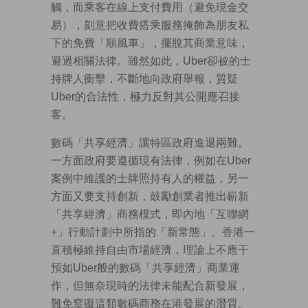
觸，而乘客在線上支付費用（避免現金交
易），刻意把收費搭乘服務掩飾為朋友私
下的免費「順風車」，擺脫其商業意味，
避過相關法律。雖然如此，Uber卻被的士
持牌人衝擊，不斷地向政府舉報，質疑
Uber的合法性，極力反對其公開應召接
客。
數碼「共享經濟」讓特區政府進退兩難。
一方面政府要遵循現有法律，例如在Uber
案例中維護的士牌照持有人的權益，另一
方面又要支持創新，鼓勵創業者推出嶄新
「共享經濟」商務模式，即內地「互聯網
+」行動計劃中所指的「新常態」。香港一
直積極維持自由市場經濟，理論上不應干
預如Uber般的數碼「共享經濟」商業運
作，但無奈現時的法律未能配合新發展，
難免窒礙這類數碼商務在港發展的潛質。