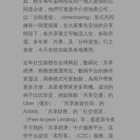
如，經常每年某時段在同一地方度假的志
同道合者，他們可透過中介房地產公司，
以「分時度假」（timesharing）形式共同
擁有一間度假屋，在大家事先安排的分享
時段下，各共享屋主可輪流入住，各取所
需。多年來「共乘」及「分時度假」行之
有效，今天依然在歐美各地應用。
近年社交媒體在全球興起，數碼化「共享
經濟」商務便應運而生。數碼平台的操作
更靈活，商務模式可更創新，為用戶帶來
更多方便，為業者帶來更多商機。成功的
例子比比皆是，例如推動「共享交通」的
Uber（優步）、「共享旅遊住宿」的
Airbnb、「共享財務」的「社交借貸」
（Peer-to-peer Lending）等，都是當今炙
手可熱的「共享經濟」中介服務平台。這
些平台提供「客對客」（C2C）服務，並