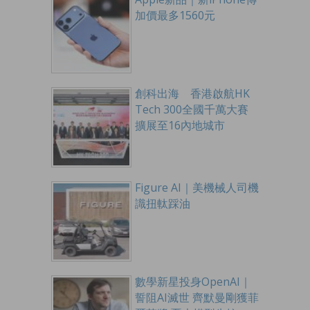
加價最多1560元
創科出海 香港啟航HK
Tech 300全國千萬大賽
擴展至16內地城市
Figure AI｜美機械人司機
識扭軚踩油
數學新星投身OpenAI｜
誓阻AI滅世 齊默曼剛獲菲