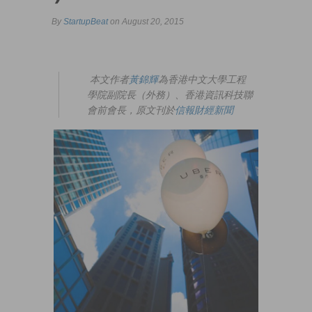
By
StartupBeat
on August 20, 2015
本文作者
黃錦輝
為香港中文大學工程
學院副院長（外務）、香港資訊科技聯
會前會長，原文刊於
信報財經新聞