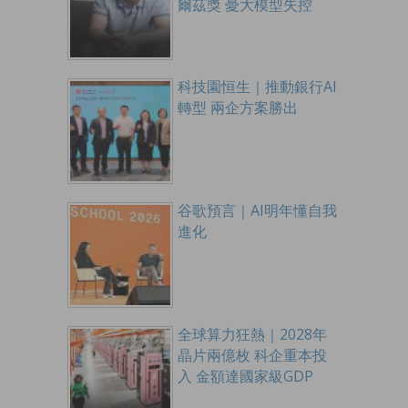
爾茲獎 憂大模型失控
科技園恒生｜推動銀行AI
轉型 兩企方案勝出
谷歌預言｜AI明年懂自我
進化
全球算力狂熱｜2028年
晶片兩億枚 科企重本投
入 金額達國家級GDP