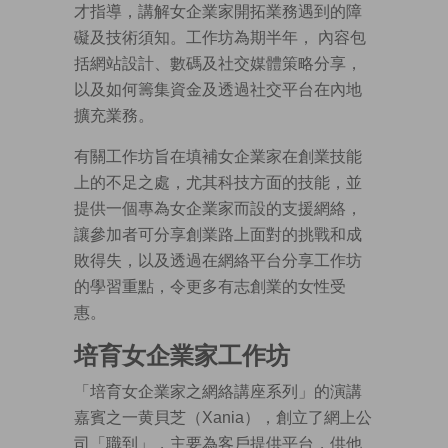
才指導，講解女企業家開拓業務遇到的障
礙及技術須知。工作坊為期半年， 內容包
括網站設計、數碼及社交媒體策略分享，
以及如何籌集資金及透過社交平台在內地
擴充業務。
有關工作坊旨在填補女企業家在創業技能
上的不足之處，尤其科技方面的技能，並
提供一個專為女企業家而設的支援網絡，
讓參加者可分享創業路上面對的挑戰和成
敗得失，以及透過在網絡平台分享工作坊
的學習重點，令更多有志創業的女性受
惠。
培育女企業家工作坊
「培育女企業家之網絡講座系列」的演講
嘉賓之一黄貝芝（Xania），創立了網上公
司「職到」，主要為客戶提供平台，供他