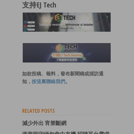
支持EJ Tech
如欲投稿、報料，發布新聞稿或採訪通
知，
按這裏聯絡我們
。
RELATED POSTS
減少外出 宵禁斷網
港商留守緬甸危中有機 招聘平台需求