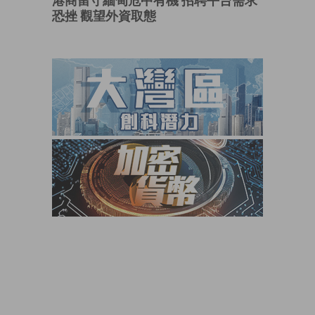
恐挫 觀望外資取態