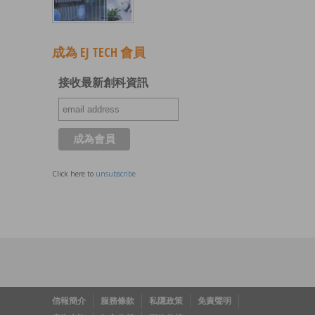
成為 EJ TECH 會員
接收最新創科資訊
Click here to
unsubscribe
信報簡介
服務條款
私隱政策
免責聲明