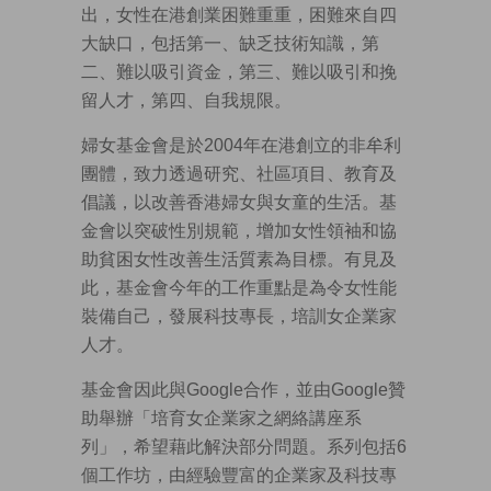
出，女性在港創業困難重重，困難來自四
大缺口，包括第一、缺乏技術知識，第
二、難以吸引資金，第三、難以吸引和挽
留人才，第四、自我規限。
婦女基金會是於2004年在港創立的非牟利
團體，致力透過研究、社區項目、教育及
倡議，以改善香港婦女與女童的生活。基
金會以突破性別規範，增加女性領袖和協
助貧困女性改善生活質素為目標。有見及
此，基金會今年的工作重點是為令女性能
裝備自己，發展科技專長，培訓女企業家
人才。
基金會因此與Google合作，並由Google贊
助舉辦「培育女企業家之網絡講座系
列」，希望藉此解決部分問題。系列包括6
個工作坊，由經驗豐富的企業家及科技專