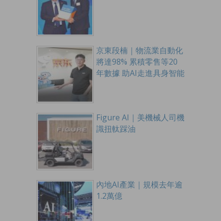
京東段楠｜物流業自動化
將達98% 累積零售等20
年數據 助AI走進具身智能
Figure AI｜美機械人司機
識扭軚踩油
內地AI產業｜規模去年逾
1.2萬億