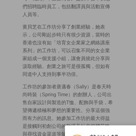
們招聘臨時員工，包括翻譯員與活動宣傳
人員等。
黄貝芝在工作坊分享了創業經驗，她表
示，公司剛起步時只有很少資源，當時的
香港也沒有如「培育女企業家之網絡講座
系列」的工作坊，可以召集不同的女企業
家組成一個支援小組，讓會員彼此分享與
汲取經驗。創業之旅可是很孤獨，但如有
同道中人支持則事半功倍。
工作坊的參加者唐邁春（Sally）是春天時
尚時裝（Spring Time）的創辦人，公司出
售自家設計與製造的T恤、配飾與手袋，希
望傳遞積極和夢想的重要性。分享這個強
而有力的訊息。她參加工作坊的最大得益
是接觸到初創公司的數碼及社交媒體策略
與尋找資金渠道等知識，幫助她完成發展