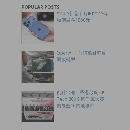
POPULAR POSTS
Apple新品｜新iPhone傳
加價最多1560元
OpenAI｜向10萬研究員
開放模型
創科出海 香港啟航HK
Tech 300全國千萬大賽
擴展至16內地城市