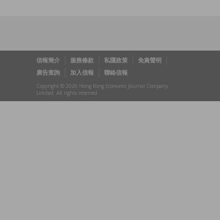
信報簡介
服務條款
私隱政策
免責聲明
廣告查詢
加入信報
聯絡信報
Copyright © 2026 Hong Kong Economic Journal Company
Limited. All rights reserved.