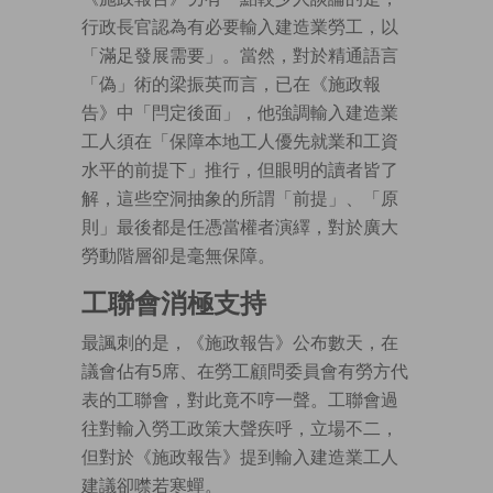
行政長官認為有必要輸入建造業勞工，以
「滿足發展需要」。當然，對於精通語言
「偽」術的梁振英而言，已在《施政報
告》中「閂定後面」，他強調輸入建造業
工人須在「保障本地工人優先就業和工資
水平的前提下」推行，但眼明的讀者皆了
解，這些空洞抽象的所謂「前提」、「原
則」最後都是任憑當權者演繹，對於廣大
勞動階層卻是毫無保障。
工聯會消極支持
最諷刺的是，《施政報告》公布數天，在
議會佔有5席、在勞工顧問委員會有勞方代
表的工聯會，對此竟不哼一聲。工聯會過
往對輸入勞工政策大聲疾呼，立場不二，
但對於《施政報告》提到輸入建造業工人
建議卻噤若寒蟬。