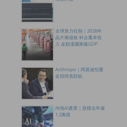
全球算力狂熱｜2028年
晶片兩億枚 科企重本投
入 金額達國家級GDP
Anthropic｜阿莫迪怕重
金招得貪財奴
內地AI產業｜規模去年逾
1.2萬億