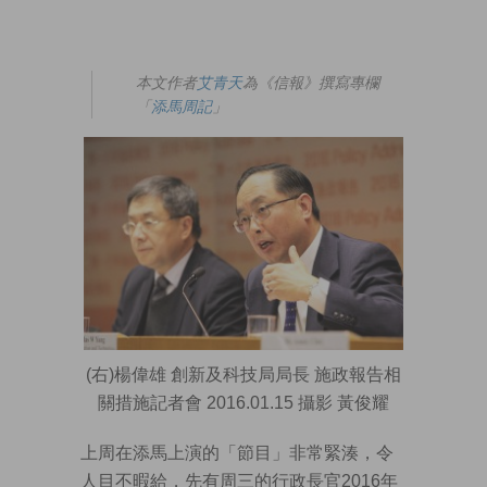
本文作者
艾青天
為《信報》撰寫專欄
「
添馬周記
」
(右)楊偉雄 創新及科技局局長 施政報告相
關措施記者會 2016.01.15 攝影 黃俊耀
上周在添馬上演的「節目」非常緊湊，令
人目不暇給，先有周三的行政長官2016年