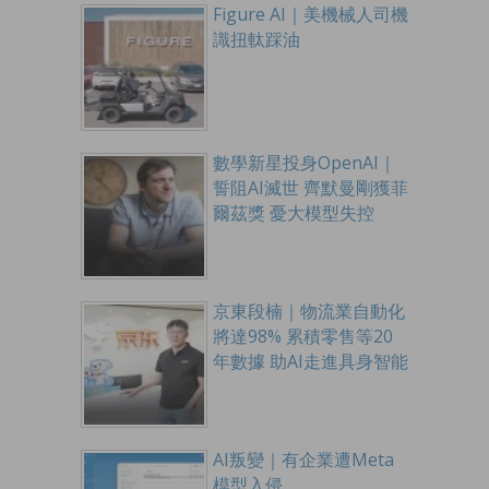
Figure AI｜美機械人司機
識扭軚踩油
數學新星投身OpenAI｜
誓阻AI滅世 齊默曼剛獲菲
爾茲獎 憂大模型失控
京東段楠｜物流業自動化
將達98% 累積零售等20
年數據 助AI走進具身智能
AI叛變｜有企業遭Meta
模型入侵