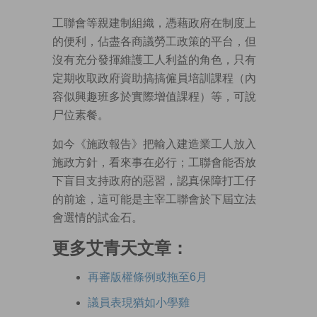
工聯會等親建制組織，憑藉政府在制度上
的便利，佔盡各商議勞工政策的平台，但
沒有充分發揮維護工人利益的角色，只有
定期收取政府資助搞搞僱員培訓課程（內
容似興趣班多於實際增值課程）等，可說
尸位素餐。
如今《施政報告》把輸入建造業工人放入
施政方針，看來事在必行；工聯會能否放
下盲目支持政府的惡習，認真保障打工仔
的前途，這可能是主宰工聯會於下屆立法
會選情的試金石。
更多艾青天文章：
再審版權條例或拖至6月
議員表現猶如小學雞