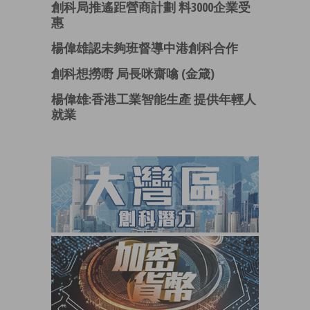
創科局推遙距營商計劃 料3000企業受
惠
楊偉雄認未夠班督導中港創科合作
創科想撈嘢 局長咪齋噏 (金箴)
楊偉雄:香港工業智能生產 提供年輕人
就業