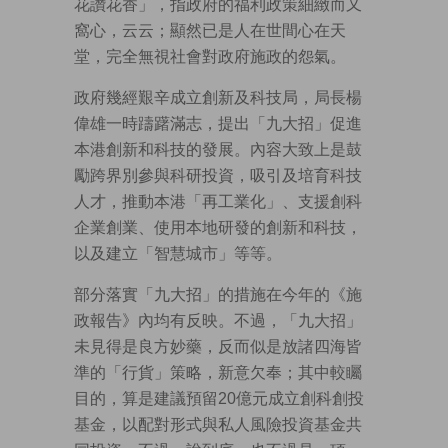
花讚花香」，指政府的福利政策細緻而又
窩心，云云；顯然已是人在世間心在天
堂，完全無視社會對政府施政的怨氣。
政府幾經艱辛成立創新及科技局，局長楊
偉雄一時躊躇滿志，提出「九大招」促進
本港創新和科技的發展。內容大致上是鼓
勵跨界別參與科研投資，吸引及培育科技
人才，推動本港「再工業化」、支援創科
企業創業、使用本地研發的創新和科技，
以及建立「智慧城市」等等。
部分落實「九大招」的措施在今年的《施
政報告》內均有反映。不過，「九大招」
未見得是良方妙藥，反而似是放諸四海皆
準的「行貨」策略，新意欠奉；其中較矚
目的，算是建議預留20億元成立創科創投
基金，以配對形式與私人風險投資基金共