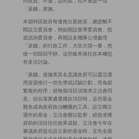
同投資。不過，說到底，也不過是一項
「派錢」措施。
本屆特區政府每逢推出新政策，總是離不
開設立委員會，例如開設督導委員會、投
資諮詢委員會，再開設多幾隊公僕處理
「派錢」的行政工作，大吹大擂一番，然
後一切歸回平靜。這些板斧過往在本欄也
有多次討論。
「派錢」措施美其名是讓政府可以靈活運
用資源推行一些先導或試驗計劃，而免卻
繁複的程序：就每個項目須徵求立法會同
意。但在落實遴選撥款項目時，這些基金
難免成為政府政治酬庸的工具。設立獨立
運作的基金，立法會難以監察，經批准獲
資助的項目往往效果成疑。立法會今年在
審議政府提出設立新的基金時，宜先全面