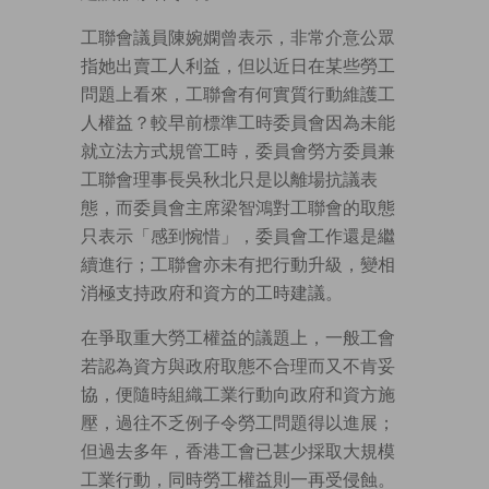
工聯會議員陳婉嫻曾表示，非常介意公眾
指她出賣工人利益，但以近日在某些勞工
問題上看來，工聯會有何實質行動維護工
人權益？較早前標準工時委員會因為未能
就立法方式規管工時，委員會勞方委員兼
工聯會理事長吳秋北只是以離場抗議表
態，而委員會主席梁智鴻對工聯會的取態
只表示「感到惋惜」，委員會工作還是繼
續進行；工聯會亦未有把行動升級，變相
消極支持政府和資方的工時建議。
在爭取重大勞工權益的議題上，一般工會
若認為資方與政府取態不合理而又不肯妥
協，便隨時組織工業行動向政府和資方施
壓，過往不乏例子令勞工問題得以進展；
但過去多年，香港工會已甚少採取大規模
工業行動，同時勞工權益則一再受侵蝕。