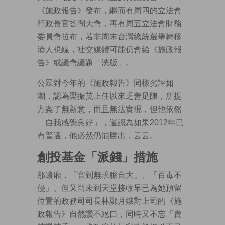
《施政報告》發布，繼而有周四的立法會
行政長官答問大會，再有周五立法會財務
委員會拉布，若非周末台灣總統選舉轉移
港人視線，社交媒體可能仍會給《施政報
告》或議會議題「洗版」。
公眾對今年的《施政報告》同樣劣評如
潮，認為梁振英上任以來乏善足陳，所提
方案了無新意，而且無法實現，但他依然
「自我感覺良好」，還認為如果2012年已
有普選，他必然仍能勝出，云云。
創投基金「派錢」措施
那邊廂，「官到無求膽自大」、「百毒不
侵」、但又尚未到天堂接收早已為她預留
位置的政務司司長林鄭月娥對上司的《施
政報告》自然讚不絕口，同時又不忘「賣