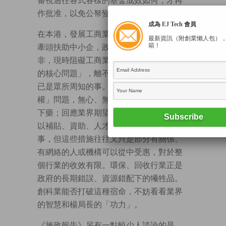
審視過往各式各樣的基金成效如何，才再
作批准，以免公帑變作一筆糊塗賬。
成為 EJ Tech 會員
在本港，發展工商業或創科行業或須政府
最新資訊（附創業懶人包）
箱！
牽頭扶助中小企，政府提出的建議無可厚
非，現時阻礙工商業健康發展的「最核心
的核心問題」，離不開地價和租金，這點
已是眾所周知的事。但政府對「地產霸
權」問題，無心、無能、無意、無力對症
下藥；回應業界期望，政府一直只有不停
以補貼、資助、人才培訓等形式敷衍了
事，但這些措施往往又只是部分有關係、
有網絡的人或機構可以從中受惠，對於整
個行業的收效有限。環保、回收行業正是
政府的長期錯誤、資源錯配下的犧牲品。
創科業能否打破這種宿命，不妨看看業界
的智慧和楊局長的「功力」。
《施政報告》另有一點較少人談論的是，