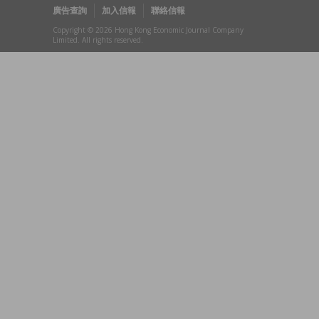
廣告查詢
加入信報
聯絡信報
Copyright © 2026 Hong Kong Economic Journal Company
Limited. All rights reserved.