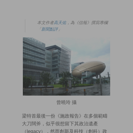
本文作者
高天佑
，為《信報》撰寫專欄
「
新聞點評
」
曾曉玲 攝
梁特首最後一份《施政報告》在多個範疇
大刀闊斧，似乎很想留下其政治遺產
（legacy），然而創新及科技（創科）政