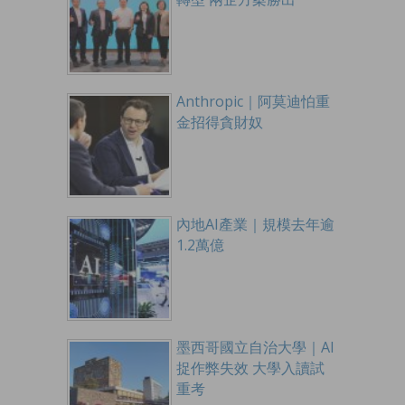
Anthropic｜阿莫迪怕重
金招得貪財奴
內地AI產業｜規模去年逾
1.2萬億
墨西哥國立自治大學｜AI
捉作弊失效 大學入讀試
重考