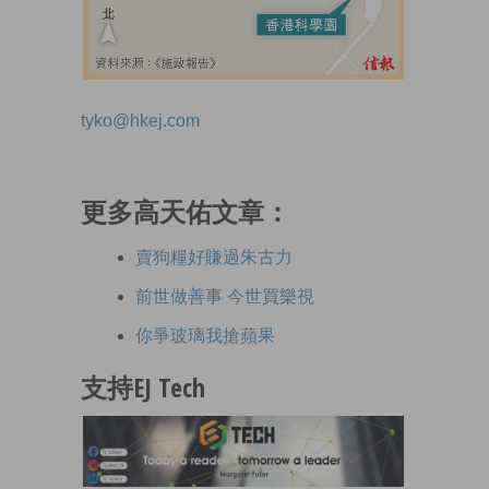
tyko@hkej.com
更多高天佑文章：
賣狗糧好賺過朱古力
前世做善事 今世買樂視
你爭玻璃我搶蘋果
支持EJ Tech