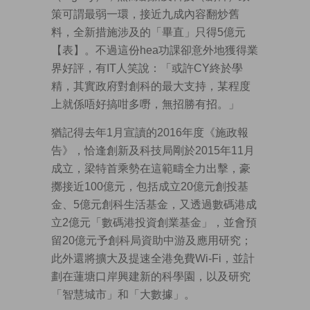
策可謂最弱一環，接近九成內容翻炒舊
料，全新措施涉及的「畢直」只得5億元
【表】。不過這份hea功課卻意外地獲得業
界好評，有IT人笑說：「或許CY終於學
精，其實政府對創科的最大支持，某程度
上就係唔好搞咁多嘢，無招勝有招。」
猶記得去年1月宣讀的2016年度《施政報
告》，恰逢創新及科技局剛於2015年11月
成立，梁特首乘勢在這範疇全力出擊，豪
擲接近100億元，包括成立20億元創投基
金、5億元創科生活基金，又透過數碼港成
立2億元「數碼港投資創業基金」，並會預
留20億元予創科局資助中游及應用研究；
此外還將擴大及提速全港免費Wi-Fi，並計
劃在蓮塘口岸興建新的科學園，以及研究
「智慧城市」和「大數據」。