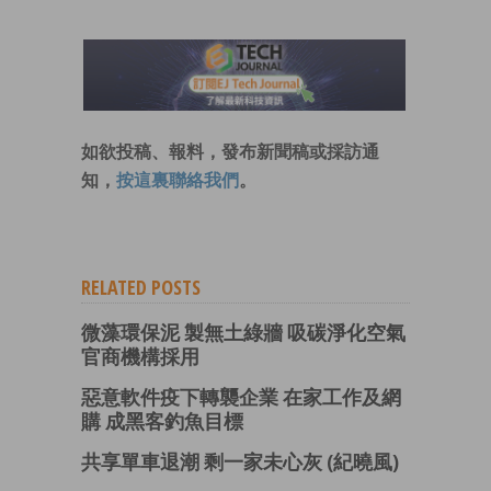
如欲投稿、報料，發布新聞稿或採訪通
知，
按這裏聯絡我們
。
RELATED POSTS
微藻環保泥 製無土綠牆 吸碳淨化空氣
官商機構採用
惡意軟件疫下轉襲企業 在家工作及網
購 成黑客釣魚目標
共享單車退潮 剩一家未心灰 (紀曉風)