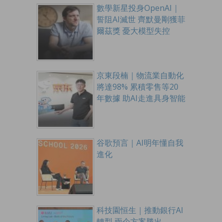
數學新星投身OpenAI｜
誓阻AI滅世 齊默曼剛獲菲
爾茲獎 憂大模型失控
京東段楠｜物流業自動化
將達98% 累積零售等20
年數據 助AI走進具身智能
谷歌預言｜AI明年懂自我
進化
科技園恒生｜推動銀行AI
轉型 兩企方案勝出