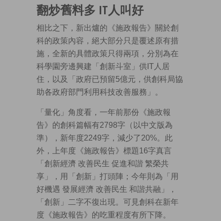
翻炒舊料多 IT人叫好
相比之下，新出爐的《施政報告》關於創
科的政策內容，絕大部分只是覆述原有措
施，全新的具體政策只得兩項，分別為在
科學園旁邊興建「創新斗室」供IT人居
住，以及「政府已預留5億元，供創科局協
助各政府部門利用科技改善服務」。
「量化」角度看，一年前那份《施政報
告》的創科篇幅有2798字（以中文版為
準），新年度2249字，減少了20%。此
外，上年度《施政報告》標題16字真言
「創新經濟 改善民生 促進和諧 繁榮共
享」，用「創新」打頭陣；今年則為「用
好機遇 發展經濟 改善民生 和諧共融」，
「創新」二字不復出現。可見創科在新年
度《施政報告》的吃重程度有所下降。