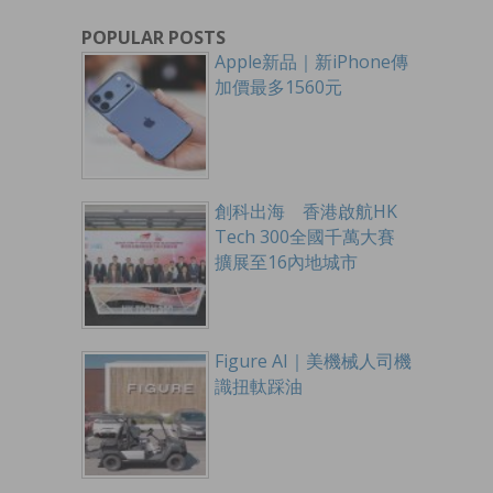
POPULAR POSTS
Apple新品｜新iPhone傳
加價最多1560元
創科出海 香港啟航HK
Tech 300全國千萬大賽
擴展至16內地城市
Figure AI｜美機械人司機
識扭軚踩油