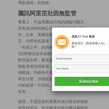
爭取資助」的歪路。
騰訊阿里茁壯因無監管
事實上，不論美國或內地的經驗均顯示，
所有成功的科網公司均不是由政府「扶
持」出來。美國全面奉行自由市場自不待
成為 EJ Tech 會員
言，但即使在講求「產業政策」、着重
最新資訊（附創業懶人包）
箱！
「有形之手」的內地，騰訊（
00700
）的
QQ和微信並非由政策催生，反而在這兩個
軟件誕生時，勝在政府對即時通訊軟件全
無監管或扶持政策， 才得以全速成長及汰
弱留強。同樣例子還有阿里巴巴的淘寶網
和支付寶，亦因政府當時對網購和電子支
付的政策一片空白，始可以健康地「野蠻
生長」。
當然，不是說創科產業的成功毋須依賴政
府良好管治，但這種良好管治應該着眼於