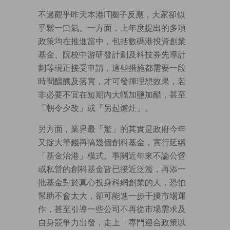
不過觀乎昨天本港IT圈子反應，大家卻似
乎鬆一口氣。一方面，上年度提出的多項
政策均在推進當中，包括數碼港投資創業
基金、院校中游研發計劃及科技券先導計
劃等現正接受申請，這些措施都需要一段
時間醞釀及落實，才可發揮理想效果，若
非必要不宜在短期內大幅加鹽加醋，甚至
「朝令夕改」或「另起爐灶」。
另方面，業界最「驚」的其實是政府今年
又掟大筆錢再搞幾個創科基金，實行延續
「基金治港」模式。事關近年來不論公營
或私營的創科基金皆已接近泛濫，再添一
批基金對於真心投身科網創業的人，恐怕
幫助不會太大，卻可能進一步干擾市場運
作，甚至引導一些公司不再從市場需求及
自身競爭力出發，走上「專門迎合政策以