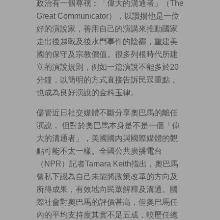
政治有一個尊稱︰「偉大的溝通者」（The
Great Communicator），以讚揚他是一位
好的演說家，善用自己的演講來推動國家
走出後越戰及後水門事件的陰霾，重建美
國的保守及宗教價值。很多列根時代所建
立的演說規則，例如一篇演說不能多於20
分鐘，以簡明的方式直接告訴民眾重點，
也成為良好演說的金科玉律。
儘管近日社交媒體不斷分享奧巴馬的離任
演說， 但對於奧巴馬本身是不是一個「偉
大的溝通者」，美國國內與國際媒體的觀
點可能不太一樣。全國公共廣播電台
（NPR）記者Tamara Keith指出，奧巴馬
曾私下認為自己未能將政策改革的方向及
所得成果，有效地向民眾解釋及溝通。國
際社會對奧巴馬的評價甚高，但奧巴馬任
內的平均支持度其實不足五成，較歷任總