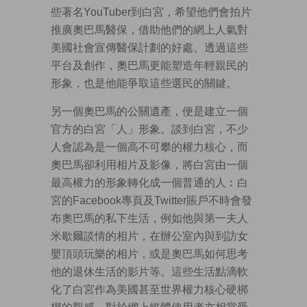
些著名YouTuber到白宮，希望他們會拍片
推廣奧巴馬醫保，借助他們的網上人氣對
美國社會宣傳醫保計劃的好處。透過這些
平台及創作，奧巴馬更能塑造年輕親民的
形象，也是他能爭取這些選民的關鍵。
另一個奧巴馬的公關遺產，便是建立一個
官方的白宮「人」形象。談到白宮，不少
人會認為是一個高不可攀的權力核心，而
奧巴馬卻利用相片及影像，將白宮由一個
最高權力的形象轉化成一個普通的人︰白
宮的Facebook專頁及Twitter賬戶不時會發
布奧巴馬的私下生活，例如他與第一夫人
米歇爾談情的相片，在辦公室內與到訪女
嬰頂頭玩樂的相片，或是奧巴馬如何思考
他的退休生活的影片等。這些生活點滴軟
化了白宮作為美國甚至世界權力核心硬梆