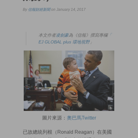
By
信報財經新聞
on January 14, 2017
本文作者
凌劍豪
為《信報》撰寫專欄
「
EJ GLOBAL plus 環地視野
」
圖片來源：
奧巴馬Twitter
已故總統列根（Ronald Reagan）在美國