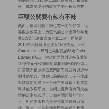
梆的觀感，對於網上媒體使用者亦相當受
落，成為呈現美國軟實力的一種新模式。
巨額公關費有辣有不辣
然而，這些公關手腕也有一定的代價。從
客觀的數字上，奧巴馬的公關團隊每年花
費5億美元為白宮做形象工程，而單是
2015年公關費用已接近15億美元。正如
Cato Institute專研公共財政的學者Chris
Edwards指出，當政府面對財赤時花費近
15億美元作公關費用是相對奢侈的行為，
白宮應大幅減少這些門面工程並將資源轉
到其他地方。而奧巴馬的成功，令不少政
客轉為使用網上平台作主要宣傳工具或攻
擊其他政客平台。當網上世界沒有傳統媒
體的法則所管理，真假新聞難辨的情況
下，對於美國政治是好是壞其實難以預
計。因此，一如其他奧巴馬年代的政策，