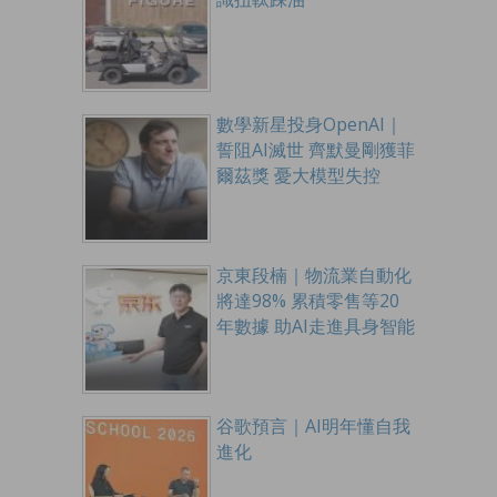
數學新星投身OpenAI｜
誓阻AI滅世 齊默曼剛獲菲
爾茲獎 憂大模型失控
京東段楠｜物流業自動化
將達98% 累積零售等20
年數據 助AI走進具身智能
谷歌預言｜AI明年懂自我
進化