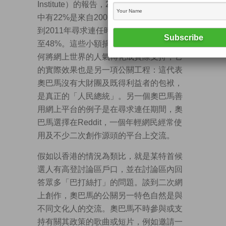
Institute）的報告，2007年奧巴馬競選經費
中有22%是來自200美元以下的小額捐款，
到2011年尋求連任時小額捐款的比例上升
至48%。這些小額捐款不但代表奧巴馬如
何將網上世界的人氣轉化成實際支持，它
的實際效果也是另一項公關工程：這代表
奧巴馬沒有大財團及既得利益者的包袱，
是真正的「人民總統」。另一個奧巴馬善
用網上平台的例子是在尋求連任期間，奧
巴馬選擇在Reddit，一個年輕網民經常使
用及不少二次創作源頭的平台上交流。
假如以香港的情況為類比，就是某特首候
選人有高登討論區戶口，並在討論區內回
答眾多「巴打絲打」的問題。談到二次網
上創作，奧巴馬的公關另一特色自然是與
不同文化人的交流。奧巴馬不時參與或支
持有關其政策的歌曲或短片，例如邀請一