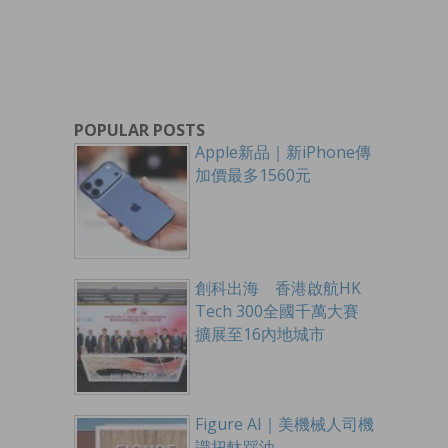
POPULAR POSTS
Apple新品｜新iPhone傳
加價最多1560元
創科出海 香港啟航HK
Tech 300全國千萬大賽
擴展至16內地城市
Figure AI｜美機械人司機
識扭軚踩油