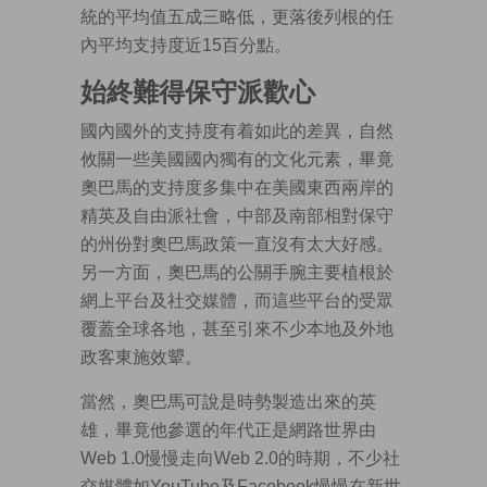
統的平均值五成三略低，更落後列根的任
內平均支持度近15百分點。
始終難得保守派歡心
國內國外的支持度有着如此的差異，自然
攸關一些美國國內獨有的文化元素，畢竟
奧巴馬的支持度多集中在美國東西兩岸的
精英及自由派社會，中部及南部相對保守
的州份對奧巴馬政策一直沒有太大好感。
另一方面，奧巴馬的公關手腕主要植根於
網上平台及社交媒體，而這些平台的受眾
覆蓋全球各地，甚至引來不少本地及外地
政客東施效顰。
當然，奧巴馬可說是時勢製造出來的英
雄，畢竟他參選的年代正是網路世界由
Web 1.0慢慢走向Web 2.0的時期，不少社
交媒體如YouTube及Facebook慢慢在新世