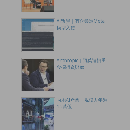
AI叛變｜有企業遭Meta
模型入侵
Anthropic｜阿莫迪怕重
金招得貪財奴
內地AI產業｜規模去年逾
1.2萬億