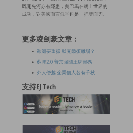
既開先河亦有隱患，奧巴馬在網上世界的
成功，對美國而言似乎也是一把雙面刃。
更多凌劍豪文章：
歐洲要重振 默克爾須離場？
蘇聯2.0 普京強國王牌籌碼
外人僭越 企業個人各有千秋
支持EJ Tech