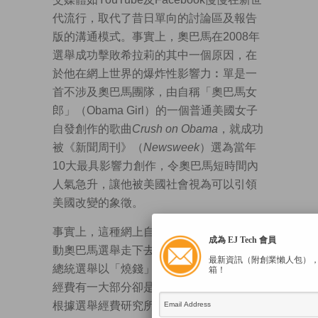
代流行，取代了昔日單向的討論區及報告
版的溝通模式。事實上，奧巴馬在2008年
選舉成功擊敗希拉莉的其中一個原因，在
於他在網上世界的爆炸性影響力︰單是一
首不涉及奧巴馬團隊，由自稱「奧巴馬女
郎」（Obama Girl）的一個普通美國女子
自發創作的歌曲
Crush on Obama
，就成功
被《新聞周刊》（
Newsweek
）選為當年
10大最具影響力創作，令奧巴馬短時間內
人氣急升，讓他被美國社會視為可以引領
美國改變的象徵。
事實上，這種網上自發的公關影片成為推
成為 EJ Tech 會員
動奧巴馬選舉走下去的動力，特別是美國
最新資訊（附創業懶人包）
總統選舉以「燒錢」見稱，奧巴馬在競選
箱！
經費有一大部分卻是由小額捐款得來的。
根據選舉經費研究所（Campaign Finance