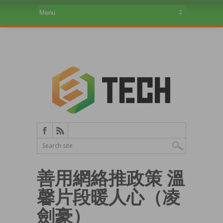
善用網絡推政策 溫
馨片段暖人心（凌
劍豪）