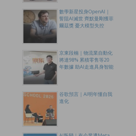
數學新星投身OpenAI｜
誓阻AI滅世 齊默曼剛獲菲
爾茲獎 憂大模型失控
京東段楠｜物流業自動化
將達98% 累積零售等20
年數據 助AI走進具身智能
谷歌預言｜AI明年懂自我
進化
AI叛變｜有企業遭Meta