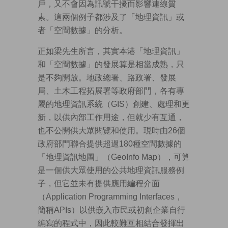
戶，又不會因為訊號干擾而影響連線質
素。這兩個例子都涉及了「地理資訊」或
者「空間數據」的分析。
正如梁先生所言，其實本港「地理資訊」
和「空間數據」的發展算是相當成熟，只
是不夠開放。地政總署、路政署、發展
局、土木工程拓展署等政府部門，各有專
屬的地理資訊系統（GIS）創建、處理和更
新，以供內部工作用途，但就少有互通，
也不公開供大眾閱覽和使用。現時由26個
政府部門聯合提供超過180種空間數據的
「地理資訊地圖」（GeoInfo Map），可算
是一個供大眾使用的公共地理資訊服務例
子，但它並未有提供應用編程介面
（Application Programming Interfaces，
簡稱APIs）以供嵌入市民或初創企業自行
編寫的程式中，因此較難互相結合發揮出