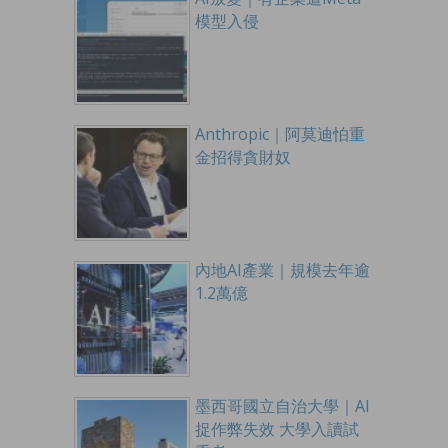
模型入侵
Anthropic｜阿莫迪怕重
金招得貪財奴
內地AI產業｜規模去年逾
1.2萬億
墨西哥國立自治大學｜AI
捉作弊失效 大學入讀試