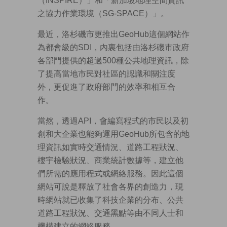
（INSPIRE）」和「新加坡地理空間資訊
之協力作業環境（SG-SPACE）」。
最近，洛杉磯市更推出GeoHub這個網站作
為都會級的SDI，內裏包括由洛杉磯市政府
各部門提供的超過500種公共地理資訊，除
了提高當地市民對社區的認識和關注度
外，更促進了政府部門的效率和相互合
作。
當然，透過API，會編寫程式的市民以及初
創和大企業也能夠運用GeoHub所包含的地
理資訊如實時交通情況、道路工程狀況、
樓宇檢驗狀況、商業統計數據等，建立他
們所需的應用程式或網絡服務。因此這個
網站可說是釋放了社會各界的創造力，現
時網站就已收集了科技企業的分布、公共
道路工程狀況、交通黑點等由不同人士和
機構建立的網絡服務。