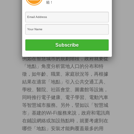
箱！
簡單而言，「地點」和「空間」的數據為
這個世界的很多事物賦予了多一重意義，
在智慧城市中，收集、管理和分析「地
點」和「空間」相關的資訊，是有助各項
「智慧」服務的開發和推行，甚至影響到
整個「智慧城市」營運的效益。
例如在智慧城市的規劃階段，政府就要從
「地點」角度分析當地人口的分布和特
徵，如年齡、職業、家庭狀況等，再根據
結果在適當「地點」引入公共交通工具、
學校、醫院、社區會堂、圖書館等設施，
同時推行電子健康、電子學習、電動汽車
等智慧城市服務。另外，譬如以「智慧城
市」基建的Wi-Fi服務來說，政府和電訊商
在鋪設網絡或加設熱點時，就要考慮到在
哪些「地點」安裝才能夠覆蓋最多的用