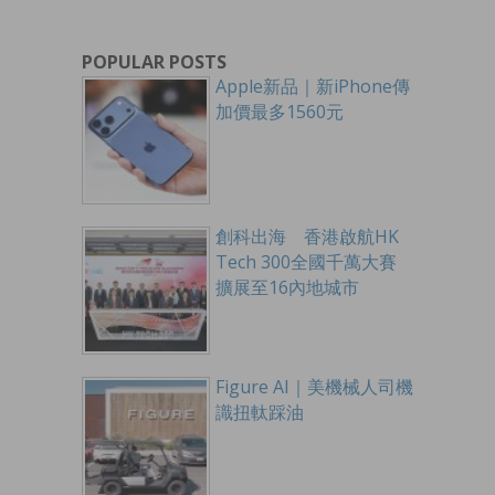
POPULAR POSTS
Apple新品｜新iPhone傳
加價最多1560元
創科出海 香港啟航HK
Tech 300全國千萬大賽
擴展至16內地城市
Figure AI｜美機械人司機
識扭軚踩油