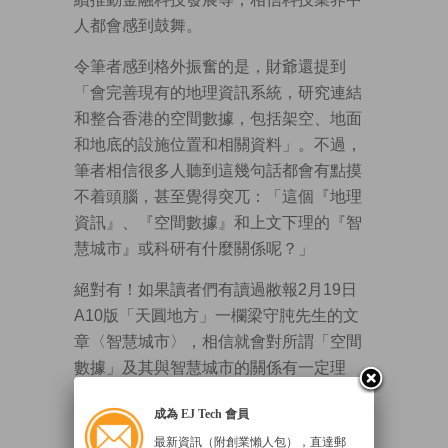
人都會感到鼓舞。
令筆者感到格外振奮的是，財爺還提到
「會完善現有的地理資訊系統，研究連結
和整合香港的空間數據，包括架空、地面
和地底的設施位置和相關資料」。不過，
筆者相信很多人聽到這幾句話都會有點摸
不着頭腦，甚至覺得突兀：「這個『地理
資訊』、『空間數據』和上文下理的『智
慧城市』或科研有什麼關係呢？」
絕對有！如果讀者們有讀過敝報2月19日
A10版「天圓地方」一欄梁守肫先生的文
章〈智慧城市〉，相信就會對所謂「空間
數據」及其與智慧城市的關係有一定理
解。
成為 EJ Tech 會員
有助規劃社區服務
最新資訊（附創業懶人包），直達郵