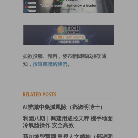
如欲投稿、報料，發布新聞稿或採訪通
知，
按這裏聯絡我們
。
RELATED POSTS
AI辨識中藥減風險（鄧淑明博士）
利園八期｜興建用遙控天秤 機手地面
冷氣艙操作 安全高效
新加坡智慧國 重視人文精神（鄧淑明