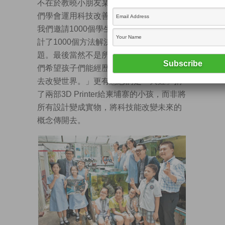
不在於教曉小朋友某個新技術，而是讓他
們學會運用科技改善生活。「上年11月，
我們邀請1000個學生，運用3D Printing設
計了1000個方法解決柬埔寨的水資源問
題。最後當然不是所有設計都有用，但我
們希望孩子們能經歷一次，用自己的創意
去改變世界。」更有意思的是「天虹」捐
了兩部3D Printer給柬埔寨的小孩，而非將
所有設計變成實物，將科技能改變未來的
概念傳開去。