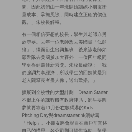
間。因此我們由一年班開始訓練小朋友衡
量成本、承擔風險，同時建立正確的價值
觀。」朱校長解釋。
有一個相信夢想的校長，學生與老師亦勇
於尋夢。去年一位老師想去美國畫「似顏
繪」，繼而衍生出興趣班，後來該老師如
願帶隊去美國參加大賽外，一位四年級同
學更得到最佳新秀獎。朱校長續說：「我
們強調共享經濟，所以學生的回饋就是到
老人院幫長者畫人像，送出歡樂。」
擴展到全校性的大型計劃，Dream Starter
不似上午的課程般有政府津貼，師生要圓
夢就要靠着11月份在數碼港的Kids
Pitching Day與dreamstarter.hk網站籌
「Help」。小朋友將會親自在商戶前闡述
自己的構思，各公司則可提供協助，幫學