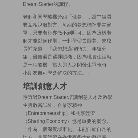
Dream Starter的課程。
老師和同學隨機分組「做夢」，當中組員
要互相說服對方。每組的夢想標準非常簡
單，只要老師亦做不到即可。因為這樣老
師才能以身作則，一起學習去圓夢。朱校
長補充道：「我們想過按能力、年級分
組，最後還是選擇隨機，因為現實生活就
是一種隨機。當人與人之間發生爭執時，
小朋友自可學會解決的方法。」
培訓創意人才
除透過Dream Starter培訓創意人才及教學
生勇敢嘗試外，企業家精神
（Entrepreneurship）和共享經濟
（Sharing Economy）也是重要的概念。
「作為一個深度城市化、未能自給自足的
地方，共享經濟在香港有很大的發揮空