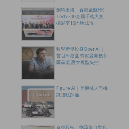
創科出海 香港啟航HK
Tech 300全國千萬大賽
擴展至16內地城市
數學新星投身OpenAI｜
誓阻AI滅世 齊默曼剛獲菲
爾茲獎 憂大模型失控
Figure AI｜美機械人司機
識扭軚踩油
京東段楠｜物流業自動化