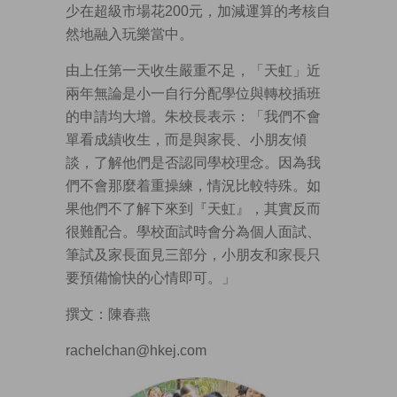
少在超級市場花200元，加減運算的考核自
然地融入玩樂當中。
由上任第一天收生嚴重不足，「天虹」近
兩年無論是小一自行分配學位與轉校插班
的申請均大增。朱校長表示：「我們不會
單看成績收生，而是與家長、小朋友傾
談，了解他們是否認同學校理念。因為我
們不會那麼着重操練，情況比較特殊。如
果他們不了解下來到『天虹』，其實反而
很難配合。學校面試時會分為個人面試、
筆試及家長面見三部分，小朋友和家長只
要預備愉快的心情即可。」
撰文：陳春燕
rachelchan@hkej.com