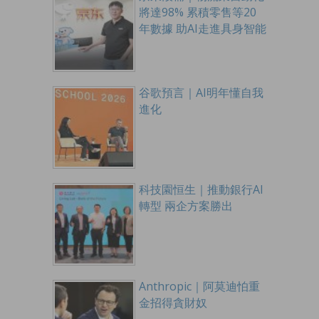
將達98% 累積零售等20
年數據 助AI走進具身智能
谷歌預言｜AI明年懂自我
進化
科技園恒生｜推動銀行AI
轉型 兩企方案勝出
Anthropic｜阿莫迪怕重
金招得貪財奴