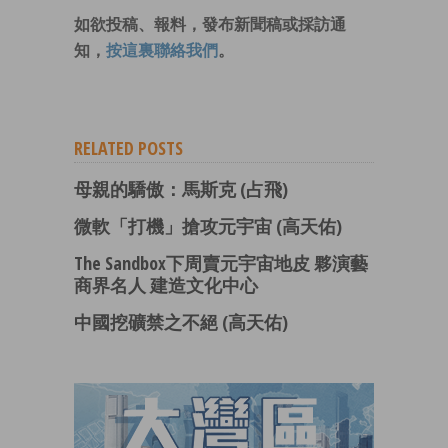
如欲投稿、報料，發布新聞稿或採訪通
知，
按這裏聯絡我們
。
RELATED POSTS
母親的驕傲：馬斯克 (占飛)
微軟「打機」搶攻元宇宙 (高天佑)
The Sandbox下周賣元宇宙地皮 夥演藝
商界名人 建造文化中心
中國挖礦禁之不絕 (高天佑)