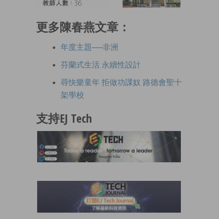
更多陳春燕文章：
年度主題──非洲
芬蘭式生活 永續性設計
尋快樂童年 拒做功課奴 路德會聖十
架學校
支持EJ Tech