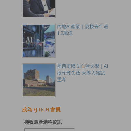
內地AI產業｜規模去年逾
1.2萬億
墨西哥國立自治大學｜AI
捉作弊失效 大學入讀試
重考
成為 EJ TECH 會員
接收最新創科資訊