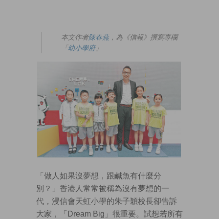
本文作者
陳春燕
，為《信報》撰寫專欄
「
幼小學府
」
「做人如果沒夢想，跟鹹魚有什麼分
別？」香港人常常被稱為沒有夢想的一
代，浸信會天虹小學的朱子穎校長卻告訴
大家，「Dream Big」很重要。試想若所有