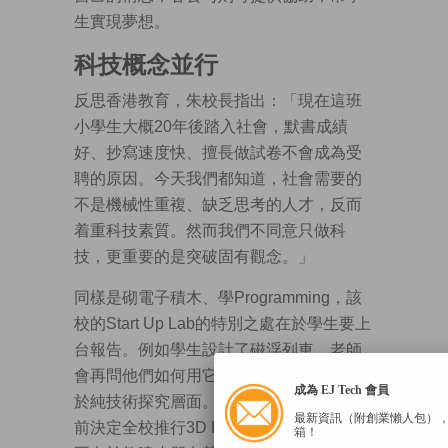
生實現夢想。
科技概念並行
反思香港教育，朱校長指出：「現在這班
小學生大概20年後踏入社會，默書成績
好、抄寫速度快、擅長做試卷不會成為受
聘的原因。今天我們都知道，社會需要的
不是機械性重複、缺乏思考的人才，反而
着重科技素質。然而我們不同意只做科
技，更重要的是突破固有觀念。」
同樣是砌電子積木、學Programming，該
校的Start Up Lab的特別之處在於學生要上
台報告。例如學生設計了磁浮列車，老師
會再問他們如何用它幫助別人，不只停留
成為 EJ Tech 會員
於純技術探究層面。同樣地，朱校長於3年
最新資訊（附創業懶人包）
前決定全校推行3D Printing的課程，重點
箱！