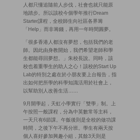
人都只懂追隨前人步伐，社會也就只能原
地踏步。所以該校今個學年推行Dream
Starter課程，全校師生向社區各界籌
「Help」而非籌錢，再用一年時間圓夢。
「很多香港人都沒有夢想，包括我們的老
師。因此由身教開始，我們希望老師和學
生都能尋回夢想。」朱校長說。同時，該
校也着重學生的助人之心！該校的Start Up
Lab的特別之處在於小朋友要上台報告，指
出如何把所學的科學知識活用於社會上，
以幫助別人改善生活……
9月開學起，天虹小學實行「雙學」制。上
午按照一般課程，分為中英數常等主科，
一天只有6節課。午飯後則是全校的做功課
時間，之後下午不再分班。學生有兩天按
個人喜好參加興趣小組，其餘3天則是