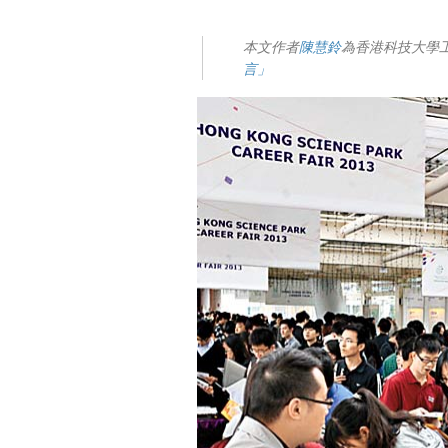
本文作者
陳慧鈴
為香港科技大學
言」