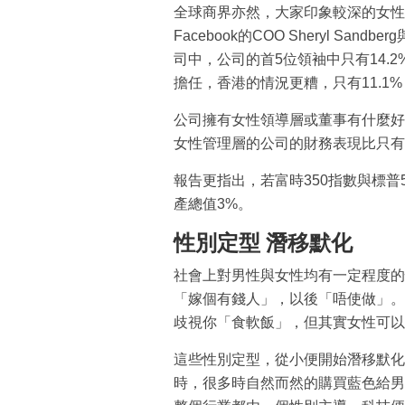
全球商界亦然，大家印象較深的女性CEO、C
Facebook的COO Sheryl Sand
司中，公司的首5位領袖中只有14.
擔任，香港的情況更糟，只有11.1% 
公司擁有女性領導層或董事有什麼好處？根
女性管理層的公司的財務表現比只有
報告更指出，若富時350指數與標普
產總值3%。
性別定型 潛移默化
社會上對男性與女性均有一定程度的
「嫁個有錢人」，以後「唔使做」。
歧視你「食軟飯」，但其實女性可以
這些性別定型，從小便開始潛移默化
時，很多時自然而然的購買藍色給男