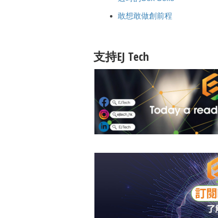
敢想敢做創前程
支持EJ Tech