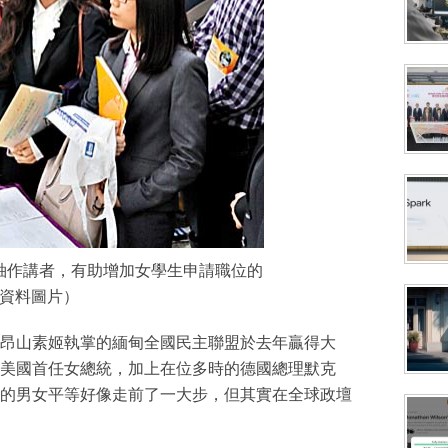
袖作講者，有助增加女學生申請職位的
資料圖片）
昂山素姬執掌的緬甸全國民主聯盟於去年贏得大
美國首任女總統，加上在位多時的德國總理默克
的男女平等好像走前了一大步，但其實在全球政壇