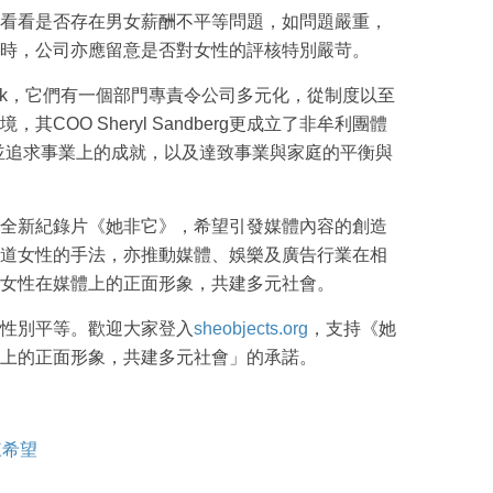
看看是否存在男女薪酬不平等問題，如問題嚴重，
時，公司亦應留意是否對女性的評核特別嚴苛。
ook，它們有一個部門專責令公司多元化，從制度以至
COO Sheryl Sandberg更成立了非牟利團體
信，並追求事業上的成就，以及達致事業與家庭的平衡與
全新紀錄片《她非它》，希望引發媒體內容的創造
道女性的手法，亦推動媒體、娛樂及廣告行業在相
女性在媒體上的正面形象，共建多元社會。
性別平等。歡迎大家登入
sheobjects.org
，支持《她
上的正面形象，共建多元社會」的承諾。
來希望