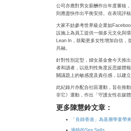
公司亦應對男女薪酬作出年度審核，
則應盡快作出平衡安排。在表現評核
大家不妨參考世界級企業如Faceb
設施上為員工提供一個多元文化與環境，其
Lean In，鼓勵更多女性增加自
共融。
針對性別定型，婦女基金會今天推出
者和讀者，以批判性角度反思媒體報
關議題上的敏感度及責任感，以建立
此紀錄片亦配合社區運動，旨在推動
非它》運動，作出「守護女性在媒體
更多陳慧鈴文章：
「良師香港」為基層學童帶
過時的Sex Sells