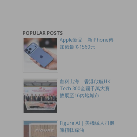
POPULAR POSTS
Apple新品｜新iPhone傳
加價最多1560元
創科出海 香港啟航HK
Tech 300全國千萬大賽
擴展至16內地城市
Figure AI｜美機械人司機
識扭軚踩油