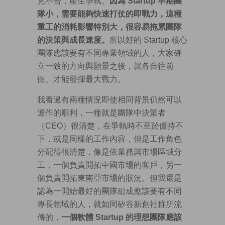
見不合，產生爭執。
因為 Startup 早期團
隊小，需要能夠快速打仗的即戰力，這種
重工的消耗影響特別大，很容易拖累團隊
的決策與成長速度。
所以好的 Startup 核心
團隊應該要有不同專業領域的人，大家確
立一致的方向與願景之後，就各自往前
衝、才能發揮最大戰力。
我看過有兩種情況即使相同背景仍然可以
運作的順利，一種就是團隊中決策者
（CEO）很清楚，在爭執時不至於僵持不
下，或是同樣的工作內容，但是工作角色
分配得很清楚，像是依業務與市場區域分
工，一個負責開拓中國市場的客戶，另一
個負責開拓東南亞市場的狀況。但我還是
認為一開始最好的團隊組成應該要有不同
專長領域的人，就如同矽谷新創社群所流
傳的，
一個軟體 Startup 的理想團隊應該