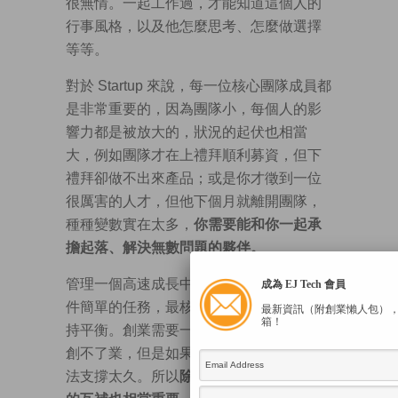
很無情。一起工作過，才能知道這個人的
行事風格，以及他怎麼思考、怎麼做選擇
等等。
對於 Startup 來說，每一位核心團隊成員都
是非常重要的，因為團隊小，每個人的影
響力都是被放大的，狀況的起伏也相當
大，例如團隊才在上禮拜順利募資，但下
禮拜卻做不出來產品；或是你才徵到一位
很厲害的人才，但他下個月就離開團隊，
種種變數實在太多，
你需要能和你一起承
擔起落、解決無數問題的夥伴。
管理一個高速成長中的 Startup 團隊並不是
成為 EJ Tech 會員
件簡單的任務，最核心的關鍵之一就是保
最新資訊（附創業懶人包）
箱！
持平衡。創業需要一定的熱情，不然你也
創不了業，但是如果太過情緒化，你也無
法支撐太久。所以
除了能力互補，個性上