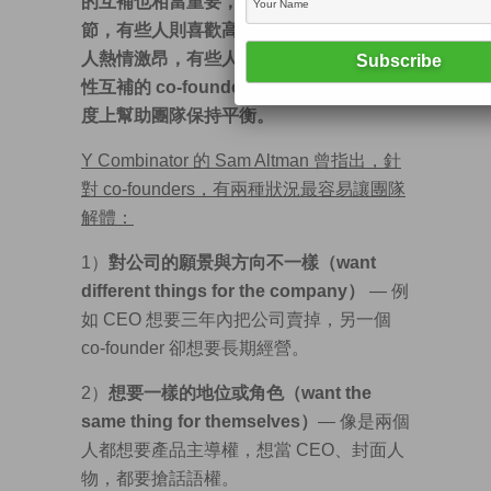
的互補也相當重要，有些人喜歡鑽研細
節，有些人則喜歡高談願景和理想；有些
人熱情激昂，有些人則保守冷靜。擁有個
性互補的 co-founders ，便可以在一定程
度上幫助團隊保持平衡。
Y Combinator 的 Sam Altman 曾指出，針
對 co-founders，有兩種狀況最容易讓團隊
解體：
1）
對公司的願景與方向不一樣（want
different things for the company）
— 例
如 CEO 想要三年內把公司賣掉，另一個
co-founder 卻想要長期經營。
2）
想要一樣的地位或角色（want the
same thing for themselves）
— 像是兩個
人都想要產品主導權，想當 CEO、封面人
物，都要搶話語權。