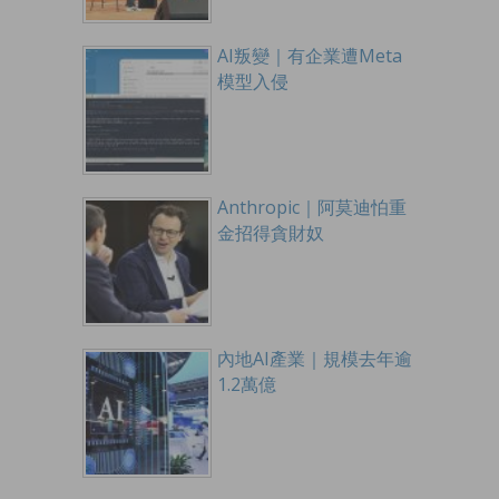
AI叛變｜有企業遭Meta
模型入侵
Anthropic｜阿莫迪怕重
金招得貪財奴
內地AI產業｜規模去年逾
1.2萬億