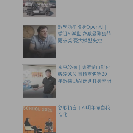
數學新星投身OpenAI｜
誓阻AI滅世 齊默曼剛獲菲
爾茲獎 憂大模型失控
京東段楠｜物流業自動化
將達98% 累積零售等20
年數據 助AI走進具身智能
谷歌預言｜AI明年懂自我
進化