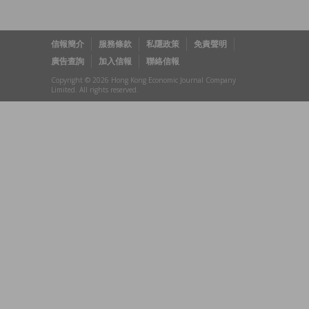
信報簡介
服務條款
私隱政策
免責聲明
廣告查詢
加入信報
聯絡信報
Copyright © 2026 Hong Kong Economic Journal Company
Limited. All rights reserved.