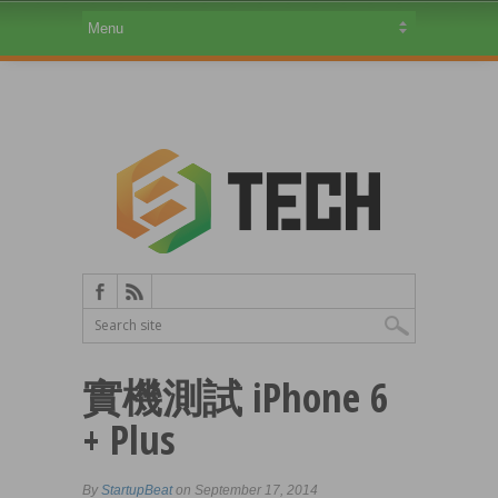
實機測試 iPhone 6
+ Plus
By
StartupBeat
on September 17, 2014