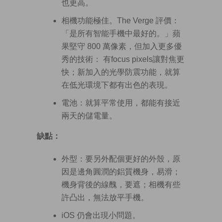
也更高。
相機功能極佳。The Verge 評價：
「是所有智能手機中最好的。」蘋
果堅守 800 萬像素，但加入更多優
秀的技術： 有focus pixels讓對焦更
快；新加入的光學防震功能，就算
在低光環境下都有出色的表現。
電池：就算平常使用，都能有接近
兩天的儲電量。
缺點：
外型：要另外配個更好的外殼，原
因是邊角圓潤的鋁質機身，易滑；
機身背後的線醜，要遮；相機有些
許凸出，無法放平手機。
iOS 仍會出現小問題。