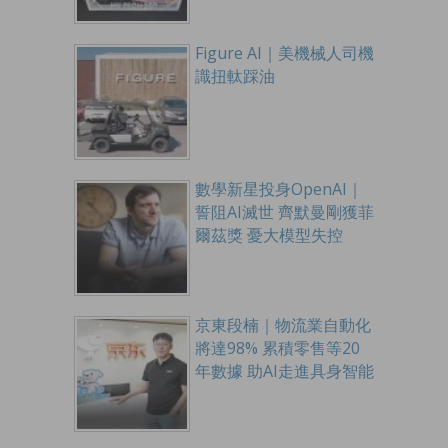
Figure AI｜美機械人司機
識扭軚踩油
數學新星投身OpenAI｜
誓阻AI滅世 齊默曼剛獲菲
爾茲獎 憂大模型失控
京東段楠｜物流業自動化
將達98% 累積零售等20
年數據 助AI走進具身智能