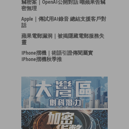
竊密案｜OpenAI公開對話 嘲蘋果告竊
密無理
Apple｜傳試用AI錄音 總結支援客戶對
話
蘋果電郵漏洞｜被揭隱藏電郵服務失
靈
IPhone摺機｜術語引證傳聞屬實
IPhone摺機秋季推