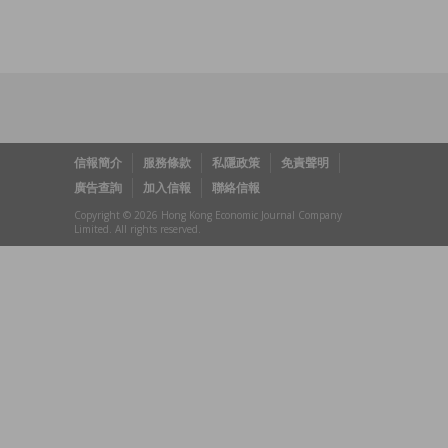
信報簡介
服務條款
私隱政策
免責聲明
廣告查詢
加入信報
聯絡信報
Copyright © 2026 Hong Kong Economic Journal Company
Limited. All rights reserved.