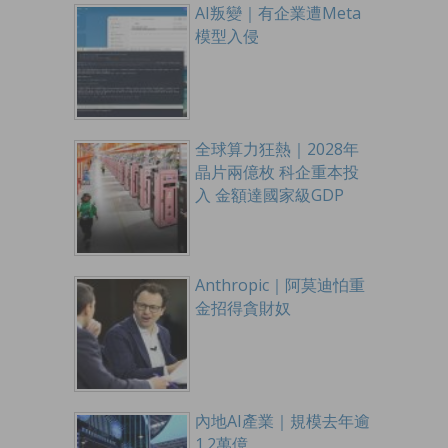
AI叛變｜有企業遭Meta
模型入侵
全球算力狂熱｜2028年
晶片兩億枚 科企重本投
入 金額達國家級GDP
Anthropic｜阿莫迪怕重
金招得貪財奴
內地AI產業｜規模去年逾
1.2萬億