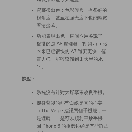
螢幕很出色：色彩優秀，有很好的
視角度；甚至在強光度下也能輕鬆
看清螢幕。
功能表現出色：這個不用多說了，
配搭的是 A8 處理器，打開 app 比
本來已經很快的 A7 還要更快；儲
電力強，能輕鬆儲到 1 天半的水
平。
缺點：
系統沒有針對大屏幕來改良手機。
機身背後的那些白線是真的不美。
（The Verge 建議買個手機殼，一
是遮醜，二是可以順利平放手機，
因iPhone 6 的相機鏡頭是有些許凸