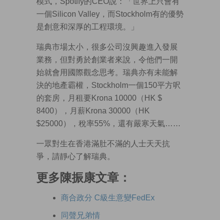
模式，Spotify的CEO說：「世界上只會有
一個Silicon Valley，而Stockholm有的優勢
是創意和深厚的工程環境。」
瑞典市場太小，很多公司沒興趣進入發展
業務，但對勇於創業者來說，令他們一開
始就會用國際觀念思考。瑞典亦有未能解
決的地產霸權，Stockholm一個150平方呎
的套房，月租要Krona 10000（HK $
8400），月薪Krona 30000（HK
$25000），稅率55%，還有嚴寒天氣……
一眾對生在香港滿肚不滿的人士天天抗
爭，請靜心了解瑞典。
更多陳振康文章：
商合政分 C級生意變FedEx
同聲兄弟情