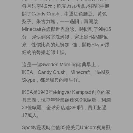
每月只需4.9元；吃完肉丸後拿起智能手機
開了Candy Crush，串通紅色腰豆、黃色
梨子、朱古力塊，一一過關；再開啟
Minecraft在虛擬世界歷險。時間到了9時15
分，趕快到浴室洗澡後，穿上從H&M購回
來，性價比高的短褲加T恤，開啟Skype跟
紐約的聲樂老師上課。
這是一個Sweden Morning瑞典早上，
IKEA、Candy Crush、Minecraft、H&M及
Skype，都是瑞典的親生仔。
IKEA是1943年由Ingvar Kamprad創立的家
具集團，現每年營業額達300億歐羅，利潤
33億歐羅，全球分店達380間，員工超過
17萬人。
Spotify是現時估值85億美元Unicorn獨角獸