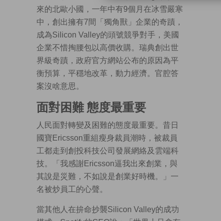
來的北歐小國，一年中有9個月在冰雪嚴寒
中，創出擁有7間「獨角獸」企業的奇蹟，
成為Silicon Valley的頭號競爭對手，美國
企業不惜掏腰包以高價收購。瑞典創出世
界級奇蹟，政府官方網站公布的原因為平
衡預算，平穩地改革，動力經濟。官腔答
案沒啥意思。
面對困難 態度最重要
人民面對轉變及困難的態度最重要。昔日
國寶Ericsson重組瘦身裁員潮時，被裁員
工都走到創投科技公司發展網絡及雲端科
技。「我感謝Ericsson逼我出來創業，與
其說是災難，不如說是創業好時機。」一
名被炒員工的心聲。
當其他人在拚命抄襲Silicon Valley的成功