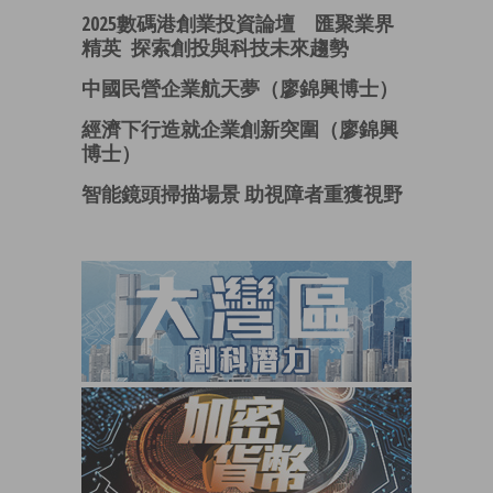
2025數碼港創業投資論壇 匯聚業界
精英 探索創投與科技未來趨勢
中國民營企業航天夢（廖錦興博士）
經濟下行造就企業創新突圍（廖錦興
博士）
智能鏡頭掃描場景 助視障者重獲視野