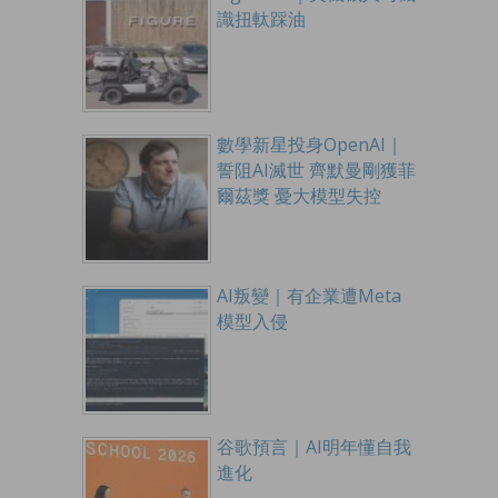
識扭軚踩油
數學新星投身OpenAI｜
誓阻AI滅世 齊默曼剛獲菲
爾茲獎 憂大模型失控
AI叛變｜有企業遭Meta
模型入侵
谷歌預言｜AI明年懂自我
進化