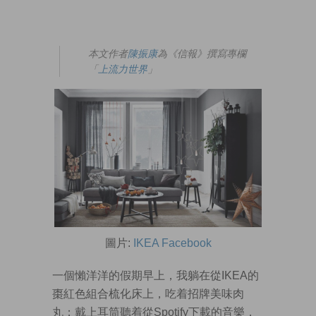
本文作者
陳振康
為《信報》撰寫專欄
「
上流力世界
」
圖片:
IKEA Facebook
一個懶洋洋的假期早上，我躺在從IKEA的
棗紅色組合梳化床上，吃着招牌美味肉
丸；戴上耳筒聽着從Spotify下載的音樂，