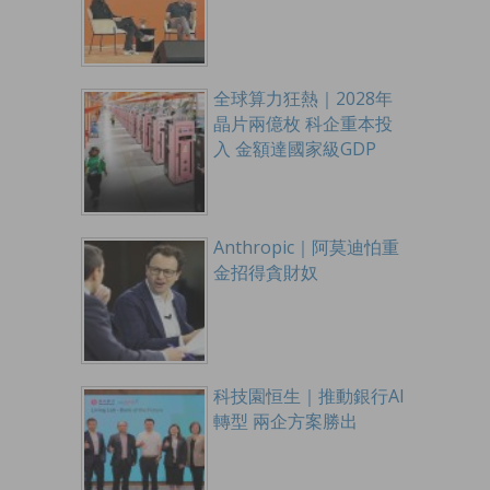
全球算力狂熱｜2028年
晶片兩億枚 科企重本投
入 金額達國家級GDP
Anthropic｜阿莫迪怕重
金招得貪財奴
科技園恒生｜推動銀行AI
轉型 兩企方案勝出