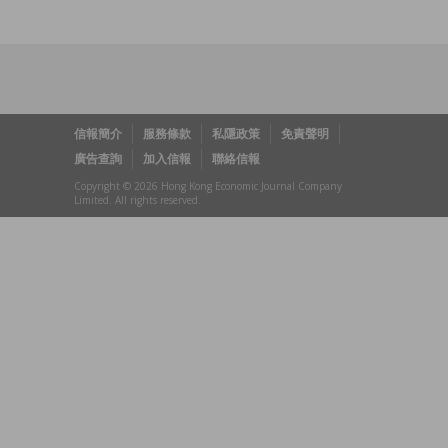
信報簡介
服務條款
私隱政策
免責聲明
廣告查詢
加入信報
聯絡信報
Copyright © 2026 Hong Kong Economic Journal Company
Limited. All rights reserved.