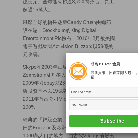
億美元。全球擁有超過3,700間分店，員工
超過15萬人。
風靡全球的糖果遊戲Candy Crush由總部
設在瑞士Stockholm的King Digital
Entertainment Plc擁有，2016年2月被美國
電子遊戲集團Activision Blizzard以59億美
元收購。
成為 EJ Tech 會員
Skype在2003年由瑞典人Niklas
最新資訊（附創業懶人包）
Zennstrom及丹麥人Janus Friis創立，
箱！
2009年被ebay以26億美元收購；2009年
版投資基本以19億美元從ebay購入65%；
2011年首富公司Microsoft以85億收購
100%。
瑞典的「神級企業」還有曾經人人手有一
部的Ericsson及歐洲名車Volvo。一個不到
1000萬人口的地方，由古代Vikings演變出