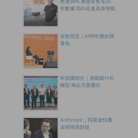
將達98% 累積零售等20
年數據 助AI走進具身智能
谷歌預言｜AI明年懂自我
進化
科技園恒生｜推動銀行AI
轉型 兩企方案勝出
Anthropic｜阿莫迪怕重
金招得貪財奴