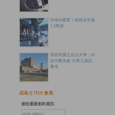
內地AI產業｜規模去年逾
1.2萬億
墨西哥國立自治大學｜AI
捉作弊失效 大學入讀試
重考
成為 EJ TECH 會員
接收最新創科資訊