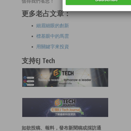
值得我們省思！
更多老占文章：
細眉細眼的創新
標基眼中的馬雲
用關鍵字來投資
支持EJ Tech
如欲投稿、報料，發布新聞稿或採訪通