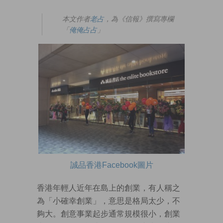
本文作者
老占
，為《信報》撰寫專欄
「
俺俺占占
」
誠品香港Facebook圖片
香港年輕人近年在島上的創業，有人稱之
為「小確幸創業」，意思是格局太少，不
夠大。創意事業起步通常規模很小，創業