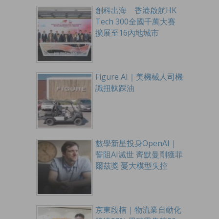
創科出海 香港啟航HK
Tech 300全國千萬大賽
擴展至16內地城市
Figure AI｜美機械人司機
識扭軚踩油
數學新星投身OpenAI｜
誓阻AI滅世 齊默曼剛獲菲
爾茲獎 憂大模型失控
京東段楠｜物流業自動化