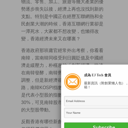
物流、零售、加工、旅遊等幾大產業的優
勢逐步喪失以後，經濟上再也沒找到新的
支點。特別是中國正在經歷互聯網熱和全
民創業大潮的時候，香港互聯網行業卻是
一潭死水，大家都不想改變，也懶得改
變，香港經濟未來又在哪裏？
香港政府那班庸官經常外出考察，你看看
南韓，當南韓同樣受到日圓貶值及中國經
濟走緩壓力，朴槿惠的「創新經濟」快速
在南韓發酵，南韓舊經濟型產業面臨辛苦
成為 EJ Tech 會員
調整，但是新經濟卻為南韓經濟帶出新
最新資訊（附創業懶人包）
路，南韓KOSPI指數今年升幅約4.5%，但
箱！
是代表小型股的指數，今年升幅卻將近
30%，可見南韓股市今年不是由財團領航
的大型股帶動。
反觀香港有哪些新創公司？質變與量變，