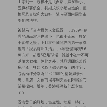
由零到一，規模小是很自然，麻雀雖小，
五臟卻要俱全。初期規模小是自然的，但
格局及目標愈大愈好，隨時要面向國際市
場化的洗禮。
被譽為「台灣最美人文風景」，1989年創
辦的誠品當時也很小，也很小確幸，蝕足
十多年之後，上月在中國開設的第一家旗
艦店「誠品蘇州生活」，4層整體面積5.6
萬方米，超過5座足球場，誰說小確幸不可
以做大做強。除此之外，誠品還開始兼營
房地產，興建名為「誠品居所」的住宅，
包含兩棟分別為24和26層的精裝湖景公
寓，書店、文創商場等則安置在附屬的商
業裙樓內。近年，香港經濟被什麼卡住
了？
香港昔日的輝煌，當金融、地產、轉口、